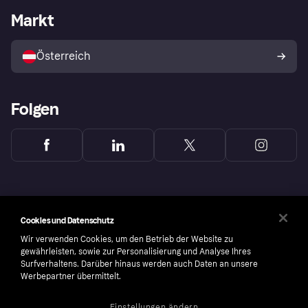
Händlerportal
Betriebsstatus
Markt
Shops entdecken
Dein Widerrufsrecht
Mit Klarna verkaufen
Plattformen und Partner
Österreich
Folgen
Cookies und Datenschutz
Wir verwenden Cookies, um den Betrieb der Website zu
gewährleisten, sowie zur Personalisierung und Analyse Ihres
Surfverhaltens. Darüber hinaus werden auch Daten an unsere
Werbepartner übermittelt.
Einstellungen ändern