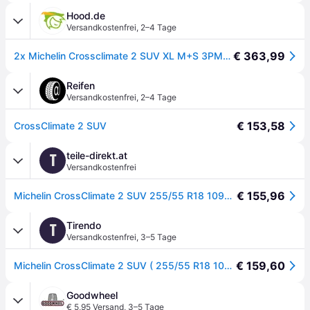
Hood.de
Versandkostenfrei
,
2–4 Tage
€ 363,99
2x Michelin Crossclimate 2 SUV XL M+S 3PMSF 255/55R18 109W Reifen Ganzjahresreifen
Reifen
Versandkostenfrei
,
2–4 Tage
€ 153,58
CrossClimate 2 SUV
teile-direkt.at
T
Versandkostenfrei
€ 155,96
Michelin CrossClimate 2 SUV 255/55 R18 109W PKW Ganzjahresreifen Reifen 195332
Tirendo
T
Versandkostenfrei
,
3–5 Tage
€ 159,60
Michelin CrossClimate 2 SUV ( 255/55 R18 109W XL EV Suitable, mit Felgenschutzleiste (FSL) ) - schwarz
Goodwheel
€ 5,95 Versand
,
3–5 Tage