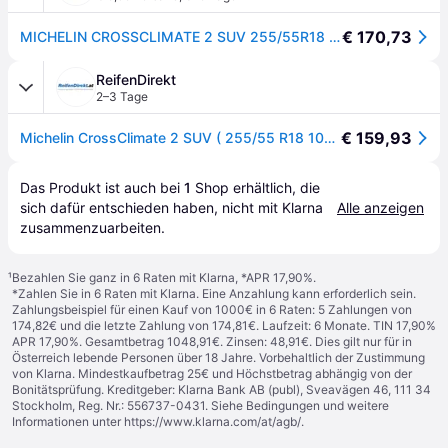
€ 170,73
MICHELIN CROSSCLIMATE 2 SUV 255/55R18 109W XL BSW
ReifenDirekt
2–3 Tage
€ 159,93
Michelin CrossClimate 2 SUV ( 255/55 R18 109W XL EV Suitable, mit Felgenschutzleiste (FSL) )
Das Produkt ist auch bei 
1
Shop
 erhältlich, die 
sich dafür entschieden haben, nicht mit Klarna 
Alle anzeigen
zusammenzuarbeiten.
¹
Bezahlen Sie ganz in 6 Raten mit Klarna, *APR 17,90%.
*Zahlen Sie in 6 Raten mit Klarna. Eine Anzahlung kann erforderlich sein.
Zahlungsbeispiel für einen Kauf von 1000€ in 6 Raten: 5 Zahlungen von
174,82€ und die letzte Zahlung von 174,81€. Laufzeit: 6 Monate. TIN 17,90%
APR 17,90%. Gesamtbetrag 1048,91€. Zinsen: 48,91€. Dies gilt nur für in
Österreich lebende Personen über 18 Jahre. Vorbehaltlich der Zustimmung
von Klarna. Mindestkaufbetrag 25€ und Höchstbetrag abhängig von der
Bonitätsprüfung. Kreditgeber: Klarna Bank AB (publ), Sveavägen 46, 111 34
Stockholm, Reg. Nr.: 556737-0431. Siehe Bedingungen und weitere
Informationen unter
https://www.klarna.com/at/agb/
.