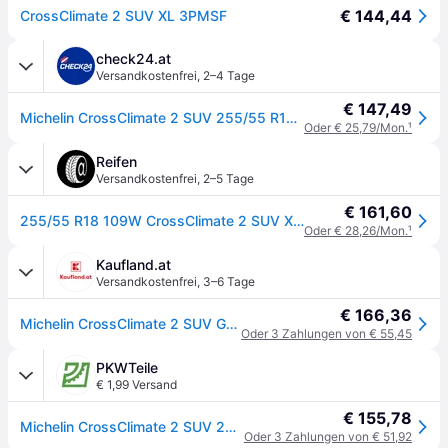
€ 144,44
CrossClimate 2 SUV XL 3PMSF
check24.at
Versandkostenfrei
,
2–4 Tage
€ 147,49
Michelin CrossClimate 2 SUV 255/55 R18 109 W, Ganzjahresreifen
Oder € 25,79/Mon.
¹
Reifen
Versandkostenfrei
,
2–5 Tage
€ 161,60
255/55 R18 109W CrossClimate 2 SUV XL RG
Oder € 28,26/Mon.
¹
Kaufland.at
Versandkostenfrei
,
3–6 Tage
€ 166,36
Michelin CrossClimate 2 SUV Ganzjahresreifen 255/55 R18 109W XL Offroad M+S 3PMSF Allwetterreifen Reifen
Oder 3 Zahlungen von € 55,45
PKWTeile
€ 1,99 Versand
€ 155,78
Michelin CrossClimate 2 SUV 255/55 R18 109W Reifen
Oder 3 Zahlungen von € 51,92