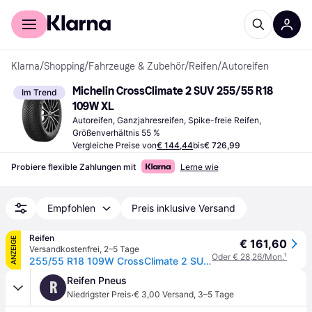
Für Shopper
Für Händler
Klarna
/
Shopping
/
Fahrzeuge & Zubehör
/
Reifen
/
Autoreifen
Michelin CrossClimate 2 SUV 255/55 R18 
Im Trend
109W XL
Autoreifen, Ganzjahresreifen, Spike-freie Reifen, 
Größenverhältnis 55 %
Vergleiche Preise von
€ 144,44
bis
€ 726,99
Probiere flexible Zahlungen mit
Lerne wie
Empfohlen
Preis inklusive Versand
Reifen
ANZEIGE
€ 161,60
Versandkostenfrei
,
2–5 Tage
Oder € 28,26/Mon.
¹
255/55 R18 109W CrossClimate 2 SUV XL RG
Reifen Pneus
R
·
Niedrigster Preis
€ 3,00 Versand
,
3–5 Tage