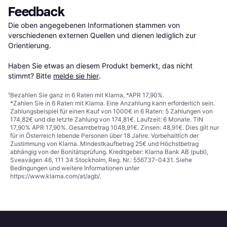
Feedback
Die oben angegebenen Informationen stammen von 
verschiedenen externen Quellen und dienen lediglich zur 
Orientierung.

Haben Sie etwas an diesem Produkt bemerkt, das nicht 
stimmt? Bitte 
melde sie hier
.
¹
Bezahlen Sie ganz in 6 Raten mit Klarna, *APR 17,90%.
*Zahlen Sie in 6 Raten mit Klarna. Eine Anzahlung kann erforderlich sein.
Zahlungsbeispiel für einen Kauf von 1000€ in 6 Raten: 5 Zahlungen von
174,82€ und die letzte Zahlung von 174,81€. Laufzeit: 6 Monate. TIN
17,90% APR 17,90%. Gesamtbetrag 1048,91€. Zinsen: 48,91€. Dies gilt nur
für in Österreich lebende Personen über 18 Jahre. Vorbehaltlich der
Zustimmung von Klarna. Mindestkaufbetrag 25€ und Höchstbetrag
abhängig von der Bonitätsprüfung. Kreditgeber: Klarna Bank AB (publ),
Sveavägen 46, 111 34 Stockholm, Reg. Nr.: 556737-0431. Siehe
Bedingungen und weitere Informationen unter
https://www.klarna.com/at/agb/
.