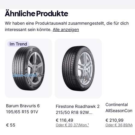
Ähnliche Produkte
Wir haben eine Produktauswahl zusammengestellt, die für dich 
interessant sein könnte.
Alle anzeigen
Im Trend
Continental
Barum Bravuris 6
Firestone Roadhawk 2
AllSeasonCont
195/65 R15 91V
215/50 R18 92W
265 45 R20 XL
Enliten
€ 116,49
€ 210,99
€ 55
Oder € 20,37/Mon.
¹
Oder € 36,89/Mo