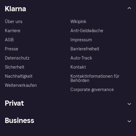
Klarna
Über uns
Wikipink
Karriere
Anti-Geldwäsche
AGB
Impressum
Presse
Barrierefreiheit
Datenschutz
Auto-Track
Sicherheit
Kontakt
Nachhaltigkeit
Kontaktinformationen für
Behörden
Weiterverkaufen
Corporate governance
Privat
Hilfe
Käuferschutzrichtlinien
Business
Einloggen
Beschwerden
Händlersupport
Entwicklerseite
Klarna App
Datenschutzeinstellungen