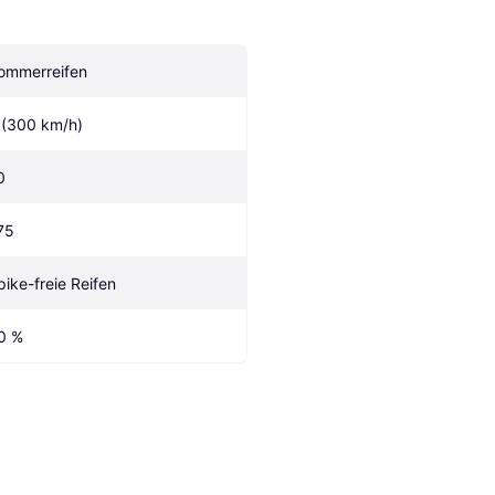
ommerreifen
 (300 km/h)
0
75
pike-freie Reifen
0 %