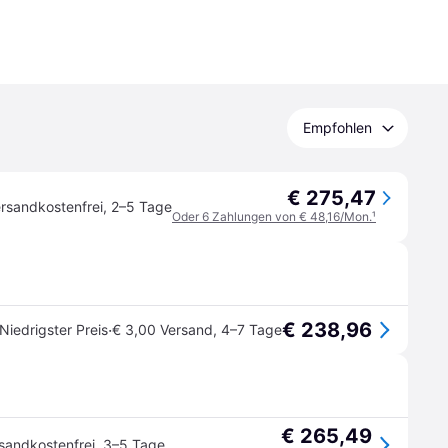
Empfohlen
€ 275,47
rsandkostenfrei
,
2–5 Tage
Oder 6 Zahlungen von € 48,16/Mon.
¹
€ 238,96
·
Niedrigster Preis
€ 3,00 Versand
,
4–7 Tage
€ 265,49
sandkostenfrei
,
3–5 Tage