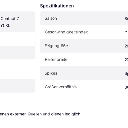
Spezifikationen
Saison
tContact 7 
S
Y) XL
Geschwindigkeitsindex
Y
Felgengröße
2
Reifenbreite
2
Spikes
S
Größenverhältnis
3
en externen Quellen und dienen lediglich 