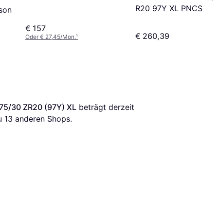
R20 97Y XL PNCS
ason
€ 157
€ 260,39
Oder € 27,45/Mon.
¹
275/30 ZR20 (97Y) XL
 beträgt derzeit 
u 
13
 anderen Shops.