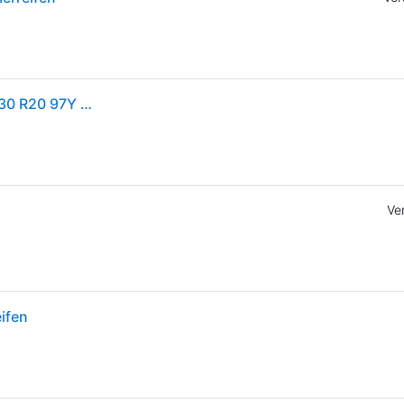
1x Continental SportContact™ 7 Sommerreifen 275/30 R20 97Y XL Reifen
Ve
ifen