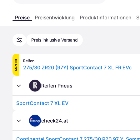
Preise
Preisentwicklung
Produktinformationen
S
Preis inklusive Versand
ANZEIGE
Reifen
275/30 ZR20 (97Y) SportContact 7 XL FR EVc
R
Reifen Pneus
SportContact 7 XL EV
check24.at
Continental SportContact 7 275/30 R20 97 Y, Somm