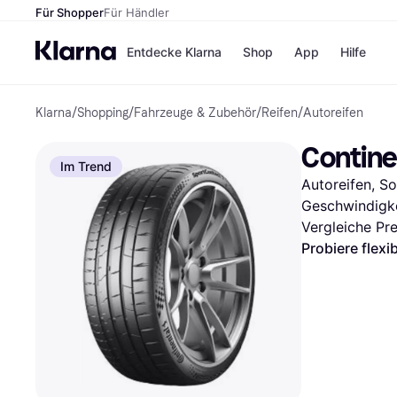
Für Shopper
Für Händler
Entdecke Klarna
Shop
App
Hilfe
Klarna
/
Shopping
/
Fahrzeuge & Zubehör
/
Reifen
/
Autoreifen
Zahlungsmethoden
Shops
Zahlungsmethoden
MediaM
Contine
Sofort bezahlen
H&M
Im Trend
Bezahle in 3
Temu
Autoreifen, So
Teilzahlungen
Kauflan
Bezahle in bis zu 30
Samsu
Geschwindigke
Tagen
Vergleiche Pr
Ratenzahlung
Probiere flexi
Alle Shops