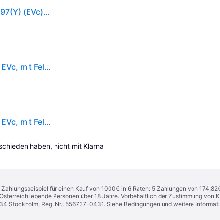
CONTINENTAL SPORTCONTACT 7 (EVc) 275/30R20 97(Y) (EVc) XL FR BSW
Continental SportContact 7 ( 275/30 ZR20 (97Y) XL EVc, mit Felgenrippe ) - schwarz
Continental SportContact 7 ( 275/30 ZR20 (97Y) XL EVc, mit Felgenrippe )
tschieden haben, nicht mit Klarna 
n. Zahlungsbeispiel für einen Kauf von 1000€ in 6 Raten: 5 Zahlungen von 174,82
in Österreich lebende Personen über 18 Jahre. Vorbehaltlich der Zustimmung von
1 34 Stockholm, Reg. Nr.: 556737-0431. Siehe Bedingungen und weitere Informat