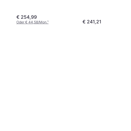
(275/30 R20 97Y)
€ 254,99
€ 241,21
Oder € 44,58/Mon.
¹