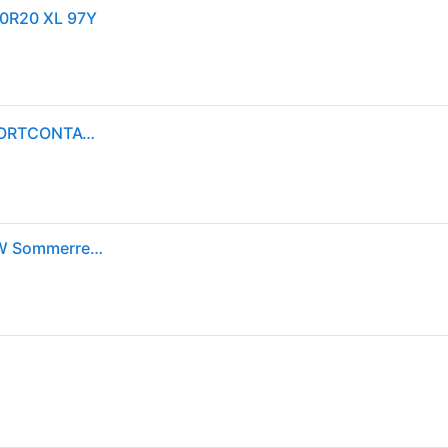
30R20 XL 97Y
Reifen 275/30 r20 97Y Evc FR XL CONTINENTAL SPORTCONTACT 7 sommer neu
Continental SPORTCONTACT 7 275/30 R20 97Y PKW Sommerreifen Reifen 03113900000