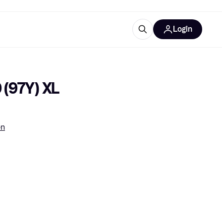
Login
Weitere Informationen
sstattung
M
Was ist Klarna?
 (97Y) XL
en
tegorien