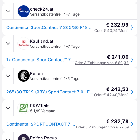
check24.at
Versandkostenfrei
,
4–7 Tage
€ 232,99
Continental SportContact 7 265/30 R19 93 Y, Sommerreifen
Oder € 40,74/Mon.
¹
Kaufland.at
Versandkostenfrei
,
4–7 Tage
€ 241,00
1x Continental SportContact™ 7 Sommerreifen 265/30 R19 93Y XL Reifen
Oder 3 Zahlungen von € 80,33
Reifen
Versandkostenfrei
,
2–5 Tage
€ 242,53
265/30 ZR19 (93Y) SportContact 7 XL FR EVc
Oder € 42,40/Mon.
¹
PKWTeile
€ 1,99 Versand
€ 232,78
Continental SPORTCONTACT 7 265/30 R19 93(Y) Reifen
Oder 3 Zahlungen von € 77,59
Reifen Pneus
R