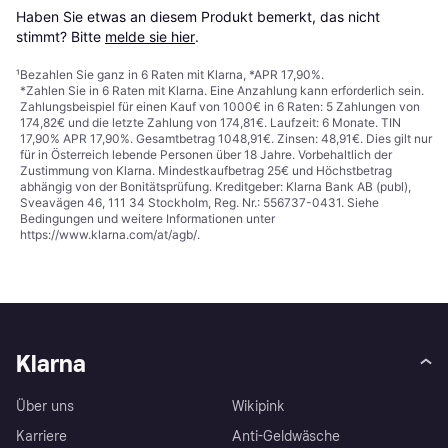
Haben Sie etwas an diesem Produkt bemerkt, das nicht 
stimmt? Bitte 
melde sie hier
.
¹
Bezahlen Sie ganz in 6 Raten mit Klarna, *APR 17,90%.
*Zahlen Sie in 6 Raten mit Klarna. Eine Anzahlung kann erforderlich sein.
Zahlungsbeispiel für einen Kauf von 1000€ in 6 Raten: 5 Zahlungen von
174,82€ und die letzte Zahlung von 174,81€. Laufzeit: 6 Monate. TIN
17,90% APR 17,90%. Gesamtbetrag 1048,91€. Zinsen: 48,91€. Dies gilt nur
für in Österreich lebende Personen über 18 Jahre. Vorbehaltlich der
Zustimmung von Klarna. Mindestkaufbetrag 25€ und Höchstbetrag
abhängig von der Bonitätsprüfung. Kreditgeber: Klarna Bank AB (publ),
Sveavägen 46, 111 34 Stockholm, Reg. Nr.: 556737-0431. Siehe
Bedingungen und weitere Informationen unter
https://www.klarna.com/at/agb/
.
Klarna
Über uns
Wikipink
Karriere
Anti-Geldwäsche