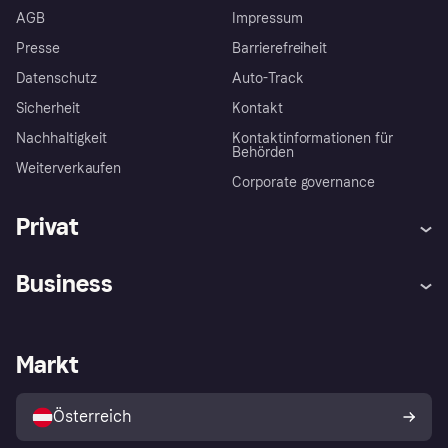
AGB
Impressum
Presse
Barrierefreiheit
Datenschutz
Auto-Track
Sicherheit
Kontakt
Nachhaltigkeit
Kontaktinformationen für
Behörden
Weiterverkaufen
Corporate governance
Privat
Hilfe
Käuferschutzrichtlinien
Business
Einloggen
Beschwerden
Händlersupport
Entwicklerseite
Klarna App
Datenschutzeinstellungen
Händlerportal
Betriebsstatus
Markt
Shops entdecken
Dein Widerrufsrecht
Mit Klarna verkaufen
Plattformen und Partner
Österreich