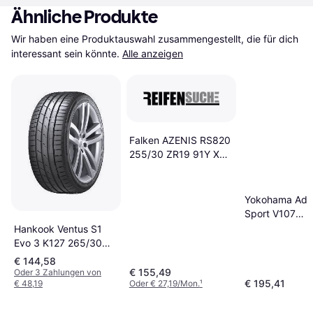
Ähnliche Produkte
Wir haben eine Produktauswahl zusammengestellt, die für dich 
interessant sein könnte.
Alle anzeigen
Falken AZENIS RS820
255/30 ZR19 91Y XL
NBLK
Yokohama Adv
Sport V107
Sommerreifen 
Hankook Ventus S1
R20
Evo 3 K127 265/30
ZR19 93Y XL
€ 144,58
€ 155,49
Oder 3 Zahlungen von
€ 195,41
€ 48,19
Oder € 27,19/Mon.
¹