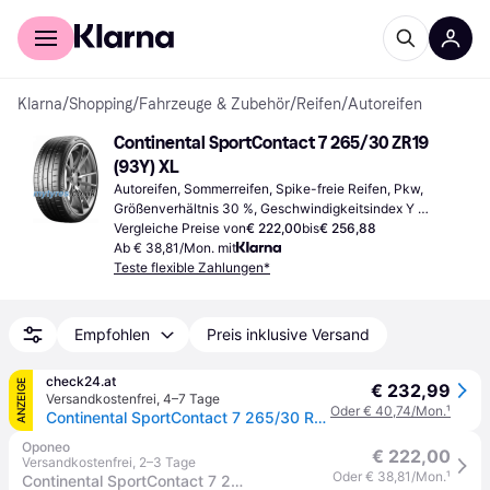
Für Shopper
Für Händler
Klarna
/
Shopping
/
Fahrzeuge & Zubehör
/
Reifen
/
Autoreifen
Continental SportContact 7 265/30 ZR19 
(93Y) XL
Autoreifen, Sommerreifen, Spike-freie Reifen, Pkw, 
Größenverhältnis 30 %, Geschwindigkeitsindex Y 
(300 km/h)
Vergleiche Preise von
€ 222,00
bis
€ 256,88
Ab € 38,81/Mon. mit
Teste flexible Zahlungen*
Empfohlen
Preis inklusive Versand
check24.at
ANZEIGE
€ 232,99
Versandkostenfrei
,
4–7 Tage
Oder € 40,74/Mon.
¹
Continental SportContact 7 265/30 R19 93 Y, Sommerreifen
Oponeo
€ 222,00
Versandkostenfrei
,
2–3 Tage
Oder € 38,81/Mon.
¹
Continental SportContact 7 265/30 R19 93 Y XL, ZR, FR