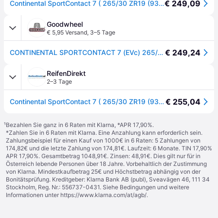
€ 249,09
Continental SportContact 7 ( 265/30 ZR19 (93Y) XL EVc, mit Felgenrippe ) - schwarz
Goodwheel
€ 5,95 Versand
,
3–5 Tage
€ 249,24
CONTINENTAL SPORTCONTACT 7 (EVc) 265/30R19 93(Y) (EVc) XL FR BSW
ReifenDirekt
2–3 Tage
€ 255,04
Continental SportContact 7 ( 265/30 ZR19 (93Y) XL EVc, mit Felgenrippe )
¹
Bezahlen Sie ganz in 6 Raten mit Klarna, *APR 17,90%.
*Zahlen Sie in 6 Raten mit Klarna. Eine Anzahlung kann erforderlich sein.
Zahlungsbeispiel für einen Kauf von 1000€ in 6 Raten: 5 Zahlungen von
174,82€ und die letzte Zahlung von 174,81€. Laufzeit: 6 Monate. TIN 17,90%
APR 17,90%. Gesamtbetrag 1048,91€. Zinsen: 48,91€. Dies gilt nur für in
Österreich lebende Personen über 18 Jahre. Vorbehaltlich der Zustimmung
von Klarna. Mindestkaufbetrag 25€ und Höchstbetrag abhängig von der
Bonitätsprüfung. Kreditgeber: Klarna Bank AB (publ), Sveavägen 46, 111 34
Stockholm, Reg. Nr.: 556737-0431. Siehe Bedingungen und weitere
Informationen unter
https://www.klarna.com/at/agb/
.