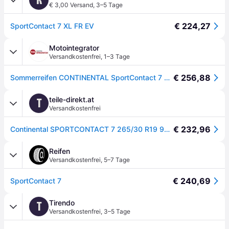
€ 3,00 Versand
,
3–5 Tage
€ 224,27
SportContact 7 XL FR EV
Motointegrator
Versandkostenfrei
,
1–3 Tage
€ 256,88
Sommerreifen CONTINENTAL SportContact 7 265/30R19 XL 93Y
teile-direkt.at
T
Versandkostenfrei
€ 232,96
Continental SPORTCONTACT 7 265/30 R19 93Y PKW Sommerreifen Reifen 03113910000
Reifen
Versandkostenfrei
,
5–7 Tage
€ 240,69
SportContact 7
Tirendo
T
Versandkostenfrei
,
3–5 Tage