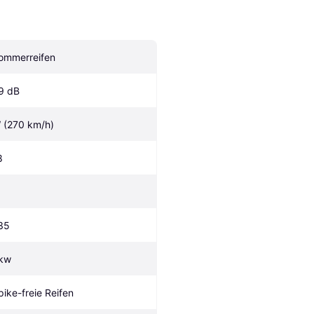
ommerreifen
9 dB
 (270 km/h)
8
35
kw
pike-freie Reifen