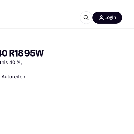
Login
Weitere Informationen
sstattung
M
Was ist Klarna?
40 R18 95W
nis 40 %, 
 
Autoreifen
tegorien