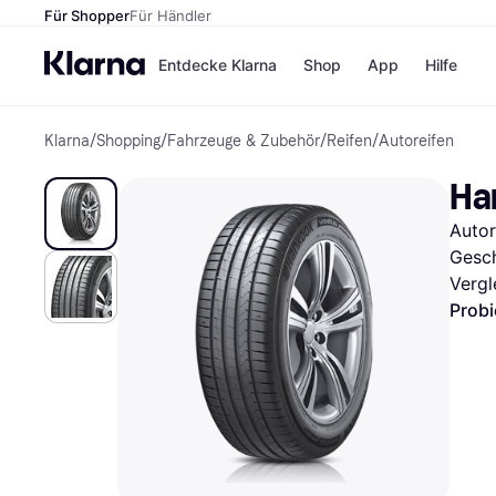
Für Shopper
Für Händler
Entdecke Klarna
Shop
App
Hilfe
Klarna
/
Shopping
/
Fahrzeuge & Zubehör
/
Reifen
/
Autoreifen
Zahlungsmethoden
Shops
Zahlungsmethoden
MediaM
Ha
Sofort bezahlen
H&M
Bezahle in 3
Temu
Autor
Teilzahlungen
Kauflan
Bezahle in bis zu 30
Samsu
Gesch
Tagen
Vergl
Ratenzahlung
Probi
Alle Shops