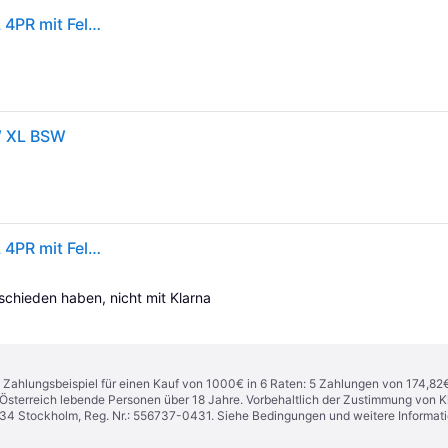
Hankook Ventus Prime 4 K135 ( 235/40 R18 95W XL 4PR mit Felgenschutz (MFS) SBL ) - schwarz
W XL BSW
Hankook Ventus Prime 4 K135 ( 235/40 R18 95W XL 4PR mit Felgenschutz (MFS) SBL )
tschieden haben, nicht mit Klarna 
n. Zahlungsbeispiel für einen Kauf von 1000€ in 6 Raten: 5 Zahlungen von 174,82
in Österreich lebende Personen über 18 Jahre. Vorbehaltlich der Zustimmung von
1 34 Stockholm, Reg. Nr.: 556737-0431. Siehe Bedingungen und weitere Informat