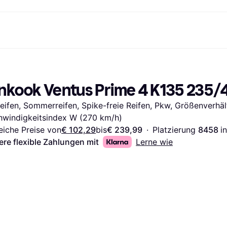
Shopping und Cashback
Shoppe und vergleiche Preise
Banking
Sparprodukte
Mobil
Foto & Video
Büroau
arkt
Cashback
Sale
Klarna Card
Gaming & Unterhaltung
Sparkonto
Reise-eSI
nkook Ventus Prime 4 K135 235/
Shops entdecken
Schönheit & Gesundheit
Klarna Guthaben
Mobilgeräte & Wearables
Flexkonto
Mitgliedschaft
Bekleidung & Accessoires
Kinder & Familie
Festgeldkonto
eifen, Sommerreifen, Spike-freie Reifen, Pkw, Größenverhält
d.at
Spielzeug & Hobbys
Fahrzeuge & Zubehör
ng
Möbel & Haushalt
Garten & Außenbereich
windigkeitsindex W (270 km/h)
TV & Audio
Küchengeräte
eiche Preise von
€ 102,29
bis
€ 239,99
·
Platzierung 
8458 
in
Sport & Freizeit
Haushaltsgeräte
ere flexible Zahlungen mit
Lerne wie
Computer
Bücher, Filme & Musik
Renovierung & Bau
Alle Ka