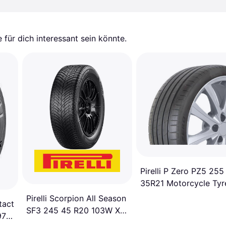
für dich interessant sein könnte.
Pirelli P Zero PZ5 255
35R21 Motorcycle Tyr
Pirelli Scorpion All Season
tact
SF3 245 45 R20 103W XL
 97W
Season SF3 XL 3PMSF