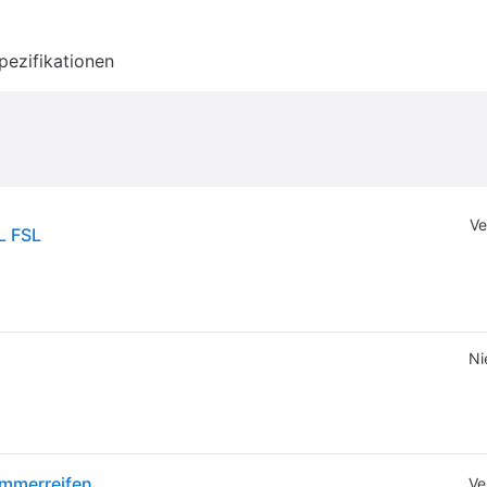
pezifikationen
Ve
L FSL
Ni
ommerreifen
Ve