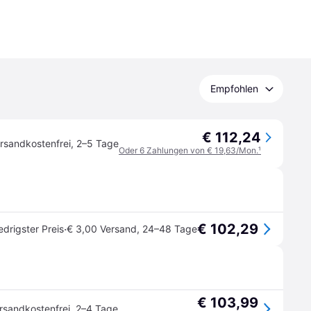
Empfohlen
€ 112,24
rsandkostenfrei
,
2–5 Tage
Oder 6 Zahlungen von € 19,63/Mon.
¹
€ 102,29
·
edrigster Preis
€ 3,00 Versand
,
24–48 Tage
€ 103,99
rsandkostenfrei
,
2–4 Tage