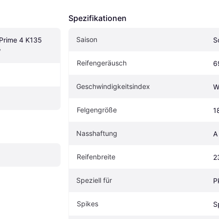
Spezifikationen
Saison
Prime 4 K135 
S
W
Reifengeräusch
6
Geschwindigkeitsindex
W
Felgengröße
1
Nasshaftung
A
Reifenbreite
2
Speziell für
P
Spikes
S