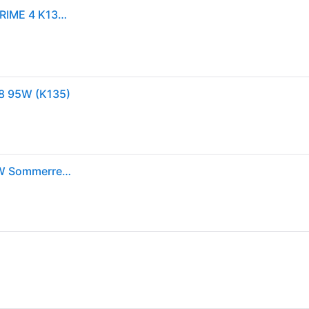
Sommerreifen Hankook 235/40 R18 95W VENTUS PRIME 4 K135 XL
18 95W (K135)
Hankook Ventus Prime 4 K135 235/40 R18 95W PKW Sommerreifen Reifen 1029182