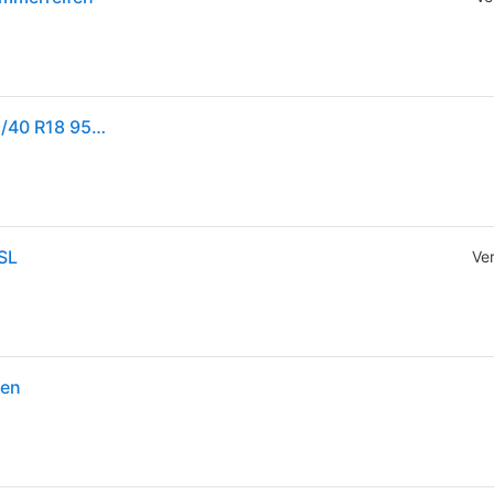
1x Hankook Ventus Prime 4 K135 Sommerreifen 235/40 R18 95W XL Reifen
SL
Ve
fen