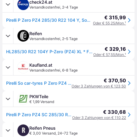
check24.at
Versandkostenfrei
,
2–4 Tage
€ 315,99
Pirelli P Zero PZ4 285/30 R22 104 Y, Sommerreifen
Oder € 55,25/Mon.
¹
Reifen
Versandkostenfrei
,
2–5 Tage
€ 329,16
HL285/30 R22 104Y P-Zero (PZ4) XL * FSL S.C
Oder € 57,55/Mon.
¹
Kaufland.at
Versandkostenfrei
,
6–8 Tage
€ 370,50
Pirelli So car-tyres P Zero PZ4 SC ( HL285/30 R22 104Y XL * )
Oder 3 Zahlungen von € 123,50
PKWTeile
€ 1,99 Versand
€ 330,68
Pirelli P Zero PZ4 SC 285/30 R22 104Y Reifen
Oder 3 Zahlungen von € 110,22
Reifen Pneus
R
€ 3,00 Versand
,
24–72 Tage