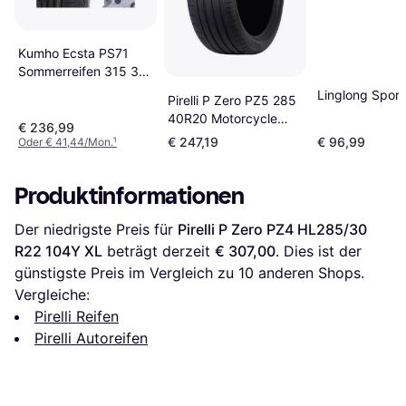
Kumho Ecsta PS71
Sommerreifen 315 30
R22
Linglong Sport
Pirelli P Zero PZ5 285
40R20 Motorcycle
€ 236,99
Tyres
€ 247,19
€ 96,99
Oder € 41,44/Mon.
¹
Produktinformationen
Der niedrigste Preis für 
Pirelli P Zero PZ4 HL285/30 
R22 104Y XL
 beträgt derzeit 
€ 307,00
. Dies ist der 
günstigste Preis im Vergleich zu 
10
 anderen Shops.
Vergleiche:
Pirelli Reifen
Pirelli Autoreifen