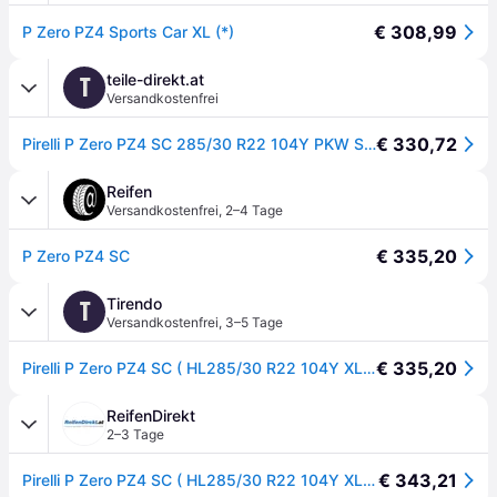
€ 308,99
P Zero PZ4 Sports Car XL (*)
teile-direkt.at
T
Versandkostenfrei
€ 330,72
Pirelli P Zero PZ4 SC 285/30 R22 104Y PKW Sommerreifen Reifen 3991000
Reifen
Versandkostenfrei
,
2–4 Tage
€ 335,20
P Zero PZ4 SC
Tirendo
T
Versandkostenfrei
,
3–5 Tage
€ 335,20
Pirelli P Zero PZ4 SC ( HL285/30 R22 104Y XL * ) - schwarz
ReifenDirekt
2–3 Tage
€ 343,21
Pirelli P Zero PZ4 SC ( HL285/30 R22 104Y XL * )