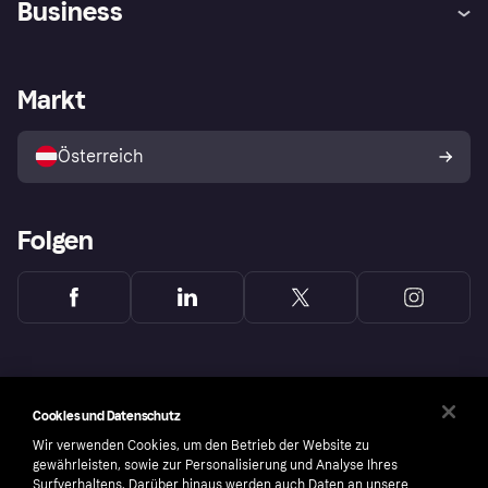
Business
Einloggen
Beschwerden
Händlersupport
Entwicklerseite
Klarna App
Datenschutzeinstellungen
Händlerportal
Betriebsstatus
Markt
Shops entdecken
Dein Widerrufsrecht
Mit Klarna verkaufen
Plattformen und Partner
Österreich
Folgen
Cookies und Datenschutz
Wir verwenden Cookies, um den Betrieb der Website zu
gewährleisten, sowie zur Personalisierung und Analyse Ihres
Surfverhaltens. Darüber hinaus werden auch Daten an unsere