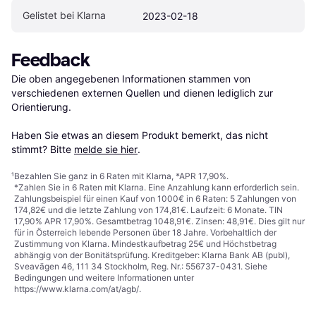
Gelistet bei Klarna
2023-02-18
Feedback
Die oben angegebenen Informationen stammen von 
verschiedenen externen Quellen und dienen lediglich zur 
Orientierung.

Haben Sie etwas an diesem Produkt bemerkt, das nicht 
stimmt? Bitte 
melde sie hier
.
¹
Bezahlen Sie ganz in 6 Raten mit Klarna, *APR 17,90%.
*Zahlen Sie in 6 Raten mit Klarna. Eine Anzahlung kann erforderlich sein.
Zahlungsbeispiel für einen Kauf von 1000€ in 6 Raten: 5 Zahlungen von
174,82€ und die letzte Zahlung von 174,81€. Laufzeit: 6 Monate. TIN
17,90% APR 17,90%. Gesamtbetrag 1048,91€. Zinsen: 48,91€. Dies gilt nur
für in Österreich lebende Personen über 18 Jahre. Vorbehaltlich der
Zustimmung von Klarna. Mindestkaufbetrag 25€ und Höchstbetrag
abhängig von der Bonitätsprüfung. Kreditgeber: Klarna Bank AB (publ),
Sveavägen 46, 111 34 Stockholm, Reg. Nr.: 556737-0431. Siehe
Bedingungen und weitere Informationen unter
https://www.klarna.com/at/agb/
.