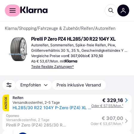
Für Shopper
Für Händler
Klarna
/
Shopping
/
Fahrzeuge & Zubehör
/
Reifen
/
Autoreifen
Pirelli P Zero PZ4 HL285/30 R22 104Y XL
Autoreifen, Sommerreifen, Spike-freie Reifen, Pkw, 
Größenverhältnis 30 %, 35 %, Geschwindigkeitsindex Y 
(300 km/h)
Vergleiche Preise von
€ 307,00
bis
€ 370,50
Ab € 53,67/Mon. mit
Teste flexible Zahlungen*
Empfohlen
Preis inklusive Versand
Reifen
ANZEIGE
€ 329,16
Versandkostenfrei
,
2–5 Tage
Oder € 57,55/Mon.
¹
HL285/30 R22 104Y P-Zero (PZ4) XL * FSL S.C
Oponeo
€ 307,00
Versandkostenfrei
,
2 Tage
Oder € 53,67/Mon.
¹
Pirelli P Zero (PZ4) 285/30 R22 104 Y HL, XL, *, S.C.