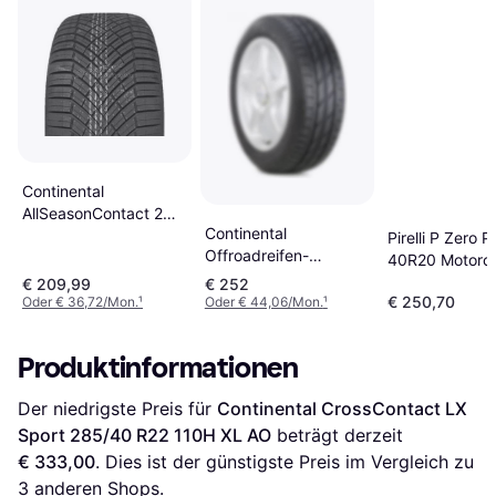
Continental
AllSeasonContact 2
Continental
275/45 R21 110Y XL
Pirelli P Zero 
Offroadreifen-
40R20 Motorcy
Sommerreifen
Tyres
€ 209,99
€ 252
CrossContact LX
€ 250,70
Oder € 36,72/Mon.
¹
Oder € 44,06/Mon.
¹
Sport FR LR 245/45
R20 103W
Produktinformationen
Der niedrigste Preis für 
Continental CrossContact LX 
Sport 285/40 R22 110H XL AO
 beträgt derzeit 
€ 333,00
. Dies ist der günstigste Preis im Vergleich zu 
3
 anderen Shops.