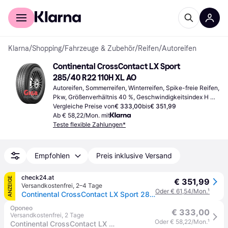
Für Shopper
Für Händler
Klarna
/
Shopping
/
Fahrzeuge & Zubehör
/
Reifen
/
Autoreifen
Continental CrossContact LX Sport 
285/40 R22 110H XL AO
Autoreifen, Sommerreifen, Winterreifen, Spike-freie Reifen, 
Pkw, Größenverhältnis 40 %, Geschwindigkeitsindex H 
(210 km/h)
Vergleiche Preise von
€ 333,00
bis
€ 351,99
Ab € 58,22/Mon. mit
Teste flexible Zahlungen*
Empfohlen
Preis inklusive Versand
check24.at
ANZEIGE
€ 351,99
Versandkostenfrei
,
2–4 Tage
Oder € 61,54/Mon.
¹
Continental CrossContact LX Sport 285/40 R22 110 H, Sommerreifen
Oponeo
€ 333,00
Versandkostenfrei
,
2 Tage
Oder € 58,22/Mon.
¹
Continental CrossContact LX Sport 285/40 R22 110 H XL, FR, AO