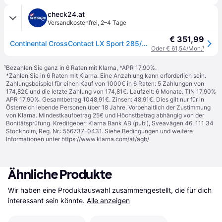
check24.at
Versandkostenfrei
,
2–4 Tage
€ 351,99
Continental CrossContact LX Sport 285/40 R22 110 H, Sommerreifen
Oder € 61,54/Mon.
¹
¹
Bezahlen Sie ganz in 6 Raten mit Klarna, *APR 17,90%.
*Zahlen Sie in 6 Raten mit Klarna. Eine Anzahlung kann erforderlich sein.
Zahlungsbeispiel für einen Kauf von 1000€ in 6 Raten: 5 Zahlungen von
174,82€ und die letzte Zahlung von 174,81€. Laufzeit: 6 Monate. TIN 17,90%
APR 17,90%. Gesamtbetrag 1048,91€. Zinsen: 48,91€. Dies gilt nur für in
Österreich lebende Personen über 18 Jahre. Vorbehaltlich der Zustimmung
von Klarna. Mindestkaufbetrag 25€ und Höchstbetrag abhängig von der
Bonitätsprüfung. Kreditgeber: Klarna Bank AB (publ), Sveavägen 46, 111 34
Stockholm, Reg. Nr.: 556737-0431. Siehe Bedingungen und weitere
Informationen unter
https://www.klarna.com/at/agb/
.
Ähnliche Produkte
Wir haben eine Produktauswahl zusammengestellt, die für dich 
interessant sein könnte.
Alle anzeigen