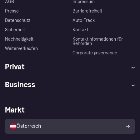
AGB
Impressum
Presse
Barrierefreiheit
Datenschutz
Auto-Track
Sicherheit
Kontakt
Nachhaltigkeit
Kontaktinformationen für
Behörden
Weiterverkaufen
Corporate governance
Privat
Hilfe
Käuferschutzrichtlinien
Business
Einloggen
Beschwerden
Händlersupport
Entwicklerseite
Klarna App
Datenschutzeinstellungen
Händlerportal
Betriebsstatus
Markt
Shops entdecken
Dein Widerrufsrecht
Mit Klarna verkaufen
Plattformen und Partner
Österreich