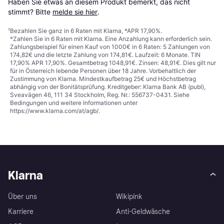
Haben Sie etwas an diesem Produkt bemerkt, das nicht 
stimmt? Bitte 
melde sie hier
.
¹
Bezahlen Sie ganz in 6 Raten mit Klarna, *APR 17,90%.
*Zahlen Sie in 6 Raten mit Klarna. Eine Anzahlung kann erforderlich sein.
Zahlungsbeispiel für einen Kauf von 1000€ in 6 Raten: 5 Zahlungen von
174,82€ und die letzte Zahlung von 174,81€. Laufzeit: 6 Monate. TIN
17,90% APR 17,90%. Gesamtbetrag 1048,91€. Zinsen: 48,91€. Dies gilt nur
für in Österreich lebende Personen über 18 Jahre. Vorbehaltlich der
Zustimmung von Klarna. Mindestkaufbetrag 25€ und Höchstbetrag
abhängig von der Bonitätsprüfung. Kreditgeber: Klarna Bank AB (publ),
Sveavägen 46, 111 34 Stockholm, Reg. Nr.: 556737-0431. Siehe
Bedingungen und weitere Informationen unter
https://www.klarna.com/at/agb/
.
Klarna
Über uns
Wikipink
Karriere
Anti-Geldwäsche