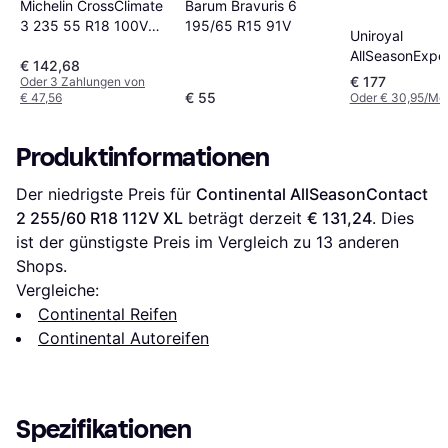
Michelin CrossClimate
Barum Bravuris 6
3 235 55 R18 100V
195/65 R15 91V
Uniroyal
Tire
AllSeasonExper
€ 142,68
255 45 R20
€ 177
Oder 3 Zahlungen von
Motorcycle Ty
€ 55
€ 47,56
Oder € 30,95/Mo
Produktinformationen
Der niedrigste Preis für 
Continental AllSeasonContact 
2 255/60 R18 112V XL
 beträgt derzeit 
€ 131,24
. Dies 
ist der günstigste Preis im Vergleich zu 
13
 anderen 
Shops.
Vergleiche:
Continental Reifen
Continental Autoreifen
Spezifikationen