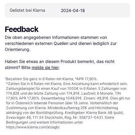
Gelistet bei Klarna
2024-04-18
Feedback
Die oben angegebenen Informationen stammen von 
verschiedenen externen Quellen und dienen lediglich zur 
Orientierung.

Haben Sie etwas an diesem Produkt bemerkt, das nicht 
stimmt? Bitte 
melde sie hier
.
¹
Bezahlen Sie ganz in 6 Raten mit Klarna, *APR 17,90%.
*Zahlen Sie in 6 Raten mit Klarna. Eine Anzahlung kann erforderlich sein.
Zahlungsbeispiel für einen Kauf von 1000€ in 6 Raten: 5 Zahlungen von
174,82€ und die letzte Zahlung von 174,81€. Laufzeit: 6 Monate. TIN
17,90% APR 17,90%. Gesamtbetrag 1048,91€. Zinsen: 48,91€. Dies gilt nur
für in Österreich lebende Personen über 18 Jahre. Vorbehaltlich der
Zustimmung von Klarna. Mindestkaufbetrag 25€ und Höchstbetrag
abhängig von der Bonitätsprüfung. Kreditgeber: Klarna Bank AB (publ),
Sveavägen 46, 111 34 Stockholm, Reg. Nr.: 556737-0431. Siehe
Bedingungen und weitere Informationen unter
https://www.klarna.com/at/agb/
.