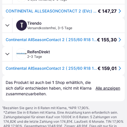
€ 147,27
CONTINENTAL ALLSEASONCONTACT 2 (EVc) 255/60R18 112V (EVc) XL BSW
Tirendo
T
Versandkostenfrei
,
3–5 Tage
€ 155,30
Continental AllSeasonContact 2 ( 255/60 R18 112V XL EVc ) - schwarz
ReifenDirekt
2–3 Tage
€ 159,01
Continental AllSeasonContact 2 ( 255/60 R18 112V XL EVc )
Das Produkt ist auch bei 
1
Shop
 erhältlich, die 
sich dafür entschieden haben, nicht mit Klarna 
Alle anzeigen
zusammenzuarbeiten.
¹
Bezahlen Sie ganz in 6 Raten mit Klarna, *APR 17,90%.
*Zahlen Sie in 6 Raten mit Klarna. Eine Anzahlung kann erforderlich sein.
Zahlungsbeispiel für einen Kauf von 1000€ in 6 Raten: 5 Zahlungen von
174,82€ und die letzte Zahlung von 174,81€. Laufzeit: 6 Monate. TIN 17,90%
APR 17,90%. Gesamtbetrag 1048,91€. Zinsen: 48,91€. Dies gilt nur für in