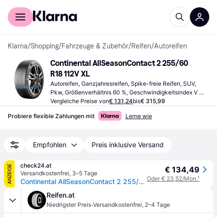
Für Shopper
Für Händler
Klarna
/
Shopping
/
Fahrzeuge & Zubehör
/
Reifen
/
Autoreifen
Continental AllSeasonContact 2 255/60 
R18 112V XL
Autoreifen, Ganzjahresreifen, Spike-freie Reifen, SUV, 
Pkw, Größenverhältnis 60 %, Geschwindigkeitsindex V 
(240 km/h)
Vergleiche Preise von
€ 131,24
bis
€ 315,99
Probiere flexible Zahlungen mit
Lerne wie
Empfohlen
Preis inklusive Versand
check24.at
ANZEIGE
€ 134,49
Versandkostenfrei
,
3–5 Tage
Oder € 23,52/Mon.
¹
Continental AllSeasonContact 2 255/60 R18 112 V, Ganzjahresreifen
Reifen.at
·
Niedrigster Preis
Versandkostenfrei
,
2–4 Tage