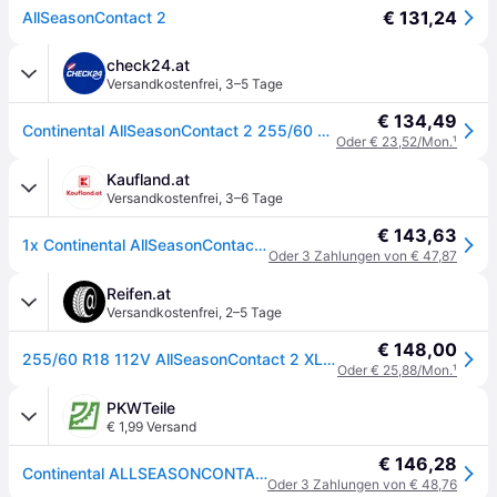
€ 131,24
AllSeasonContact 2
check24.at
Versandkostenfrei
,
3–5 Tage
€ 134,49
Continental AllSeasonContact 2 255/60 R18 112 V, Ganzjahresreifen
Oder € 23,52/Mon.
¹
Kaufland.at
Versandkostenfrei
,
3–6 Tage
€ 143,63
1x Continental AllSeasonContact™ 2 XL M+S 3PMSF TL Ganzjahresreifen 255/60 R18 112V 3PMSF Allwetterreifen Reifen
Oder 3 Zahlungen von € 47,87
Reifen.at
Versandkostenfrei
,
2–5 Tage
€ 148,00
255/60 R18 112V AllSeasonContact 2 XL Evc
Oder € 25,88/Mon.
¹
PKWTeile
€ 1,99 Versand
€ 146,28
Continental ALLSEASONCONTACT 2 XL M+S 3PMSF TL 255/60 R18 112V Reifen
Oder 3 Zahlungen von € 48,76