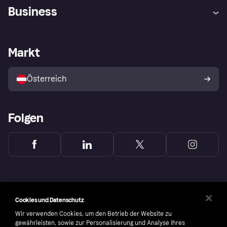
Hilfe
Käuferschutzrichtlinien
Business
Einloggen
Beschwerden
Händlersupport
Entwicklerseite
Klarna App
Datenschutzeinstellungen
Händlerportal
Betriebsstatus
Markt
Shops entdecken
Dein Widerrufsrecht
Mit Klarna verkaufen
Plattformen und Partner
Österreich
Folgen
Cookies und Datenschutz
Wir verwenden Cookies, um den Betrieb der Website zu
gewährleisten, sowie zur Personalisierung und Analyse Ihres