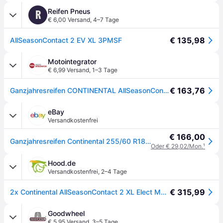
Reifen Pneus
R
€ 6,00 Versand
,
4–7 Tage
€ 135,98
AllSeasonContact 2 EV XL 3PMSF
Motointegrator
€ 6,99 Versand
,
1–3 Tage
€ 163,76
Ganzjahresreifen CONTINENTAL AllSeasonContact 2 255/60R18 112V
eBay
Versandkostenfrei
€ 166,00
Ganzjahresreifen Continental 255/60 R18 112V AllSeasonContact 2 M+S
Oder € 29,02/Mon.
¹
Hood.de
Versandkostenfrei
,
2–4 Tage
€ 315,99
2x Continental AllSeasonContact 2 XL Elect M+S 3PMSF 255/60R18 112V Reifen
Goodwheel
€ 5,95 Versand
,
3–5 Tage