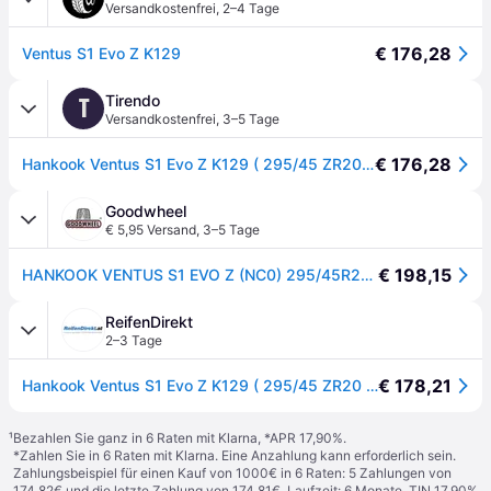
Versandkostenfrei
,
2–4 Tage
€ 176,28
Ventus S1 Evo Z K129
Tirendo
T
Versandkostenfrei
,
3–5 Tage
€ 176,28
Hankook Ventus S1 Evo Z K129 ( 295/45 ZR20 (114Y) XL 4PR NC0, mit Felgenschutz (MFS) SBL ) - schwarz
Goodwheel
€ 5,95 Versand
,
3–5 Tage
€ 198,15
HANKOOK VENTUS S1 EVO Z (NC0) 295/45R20 114(Y) (NC0) XL MFS BSW
ReifenDirekt
2–3 Tage
€ 178,21
Hankook Ventus S1 Evo Z K129 ( 295/45 ZR20 (114Y) XL 4PR NC0, mit Felgenschutz (MFS) SBL )
¹
Bezahlen Sie ganz in 6 Raten mit Klarna, *APR 17,90%.
*Zahlen Sie in 6 Raten mit Klarna. Eine Anzahlung kann erforderlich sein.
Zahlungsbeispiel für einen Kauf von 1000€ in 6 Raten: 5 Zahlungen von
174,82€ und die letzte Zahlung von 174,81€. Laufzeit: 6 Monate. TIN 17,90%