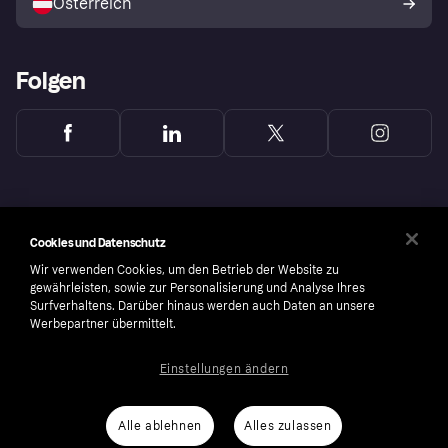
Österreich
Folgen
Cookies und Datenschutz
Wir verwenden Cookies, um den Betrieb der Website zu
gewährleisten, sowie zur Personalisierung und Analyse Ihres
Surfverhaltens. Darüber hinaus werden auch Daten an unsere
Werbepartner übermittelt.
Einstellungen ändern
Copyright © 2005-2026 Klarna Bank AB (publ). Headquarters: Stockholm, Sweden. All
rights reserved. Klarna Bank AB (publ). Sveavägen 46, 111 34 Stockholm. Organization
number: 556737-0431
Alle ablehnen
Alles zulassen
Cookies
Klarna.com