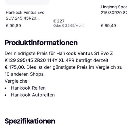
Linglong Sport
Hankook Ventus Evo
215/30R20 82
SUV 245 45R20
€ 227
Sommer Reifen
€ 99,89
€ 69,49
Oder € 39,69/Mon.
¹
Schwarz
Produktinformationen
Der niedrigste Preis für 
Hankook Ventus S1 Evo Z 
K129 295/45 ZR20 114Y XL 4PR
 beträgt derzeit 
€ 175,00
. Dies ist der günstigste Preis im Vergleich zu 
10
 anderen Shops.
Vergleiche:
Hankook Reifen
Hankook Autoreifen
Spezifikationen