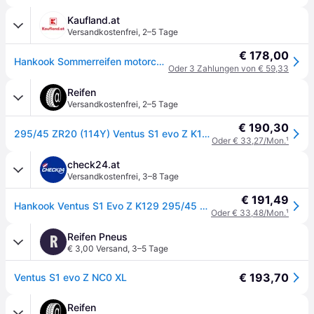
Kaufland.at
Versandkostenfrei
,
2–5 Tage
€ 178,00
Hankook Sommerreifen motorcycle-tyres Ventus S1 Evo Z K129 ( 295/45 ZR20 (114Y) XL 4PR NC0, mit Felgenschutz (MFS) SBL )
Oder 3 Zahlungen von € 59,33
Reifen
Versandkostenfrei
,
2–5 Tage
€ 190,30
295/45 ZR20 (114Y) Ventus S1 evo Z K129 XL FR NC0
Oder € 33,27/Mon.
¹
check24.at
Versandkostenfrei
,
3–8 Tage
€ 191,49
Hankook Ventus S1 Evo Z K129 295/45 R20 114 Y, Sommerreifen
Oder € 33,48/Mon.
¹
Reifen Pneus
R
€ 3,00 Versand
,
3–5 Tage
€ 193,70
Ventus S1 evo Z NC0 XL
Reifen