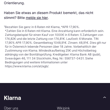
Orientierung.

Haben Sie etwas an diesem Produkt bemerkt, das nicht 
stimmt? Bitte 
melde sie hier
.
¹
Bezahlen Sie ganz in 6 Raten mit Klarna, *APR 17,90%.
*Zahlen Sie in 6 Raten mit Klarna. Eine Anzahlung kann erforderlich sein.
Zahlungsbeispiel für einen Kauf von 1000€ in 6 Raten: 5 Zahlungen von
174,82€ und die letzte Zahlung von 174,81€. Laufzeit: 6 Monate. TIN
17,90% APR 17,90%. Gesamtbetrag 1048,91€. Zinsen: 48,91€. Dies gilt nur
für in Österreich lebende Personen über 18 Jahre. Vorbehaltlich der
Zustimmung von Klarna. Mindestkaufbetrag 25€ und Höchstbetrag
abhängig von der Bonitätsprüfung. Kreditgeber: Klarna Bank AB (publ),
Sveavägen 46, 111 34 Stockholm, Reg. Nr.: 556737-0431. Siehe
Bedingungen und weitere Informationen unter
https://www.klarna.com/at/agb/
.
Klarna
Über uns
Wikipink