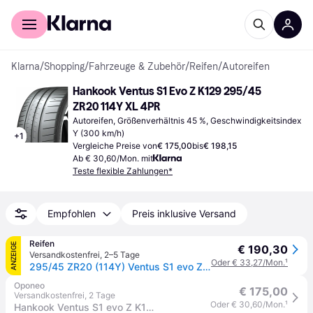
Für Shopper
Für Händler
Klarna
/
Shopping
/
Fahrzeuge & Zubehör
/
Reifen
/
Autoreifen
Hankook Ventus S1 Evo Z K129 295/45 
ZR20 114Y XL 4PR
Autoreifen, Größenverhältnis 45 %, Geschwindigkeitsindex 
Y (300 km/h)
+
1
Vergleiche Preise von
€ 175,00
bis
€ 198,15
Ab € 30,60/Mon. mit
Teste flexible Zahlungen*
Empfohlen
Preis inklusive Versand
Reifen
ANZEIGE
€ 190,30
Versandkostenfrei
,
2–5 Tage
Oder € 33,27/Mon.
¹
295/45 ZR20 (114Y) Ventus S1 evo Z K129 XL FR NC0
Oponeo
€ 175,00
Versandkostenfrei
,
2 Tage
Oder € 30,60/Mon.
¹
Hankook Ventus S1 evo Z K129 295/45 R20 114 Y XL, ZR, NC0