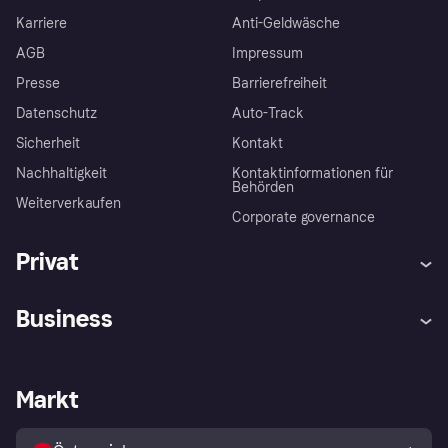
Karriere
Anti-Geldwäsche
AGB
Impressum
Presse
Barrierefreiheit
Datenschutz
Auto-Track
Sicherheit
Kontakt
Nachhaltigkeit
Kontaktinformationen für
Behörden
Weiterverkaufen
Corporate governance
Privat
Hilfe
Käuferschutzrichtlinien
Business
Einloggen
Beschwerden
Händlersupport
Entwicklerseite
Klarna App
Datenschutzeinstellungen
Händlerportal
Betriebsstatus
Markt
Shops entdecken
Dein Widerrufsrecht
Mit Klarna verkaufen
Plattformen und Partner