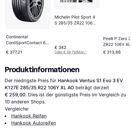
Michelin Pilot Sport 4
S 285/35 ZR22 106Y
XL
Continental
Pirelli P Zero 
ContiSportContact 6
ZR22 106Y XL
€ 342
285/35 R23 107Y XL
€ 377,21
€ 313,66
Oder € 59,79/Mon.
¹
ContiSilent FR
Produktinformationen
Der niedrigste Preis für 
Hankook Ventus S1 Evo 3 EV 
K127E 285/35 R22 106Y XL AO
 beträgt derzeit 
€ 259,00
. Dies ist der günstigste Preis im Vergleich zu 
10
 anderen Shops.
Vergleiche:
Hankook Reifen
Hankook Autoreifen