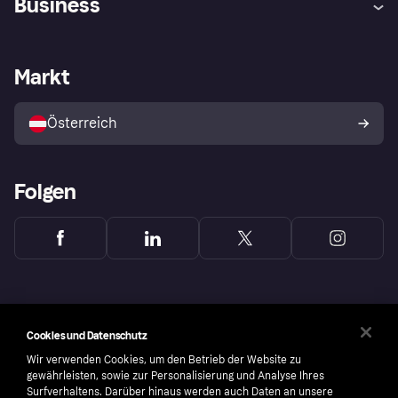
Business
Einloggen
Beschwerden
Händlersupport
Entwicklerseite
Klarna App
Datenschutzeinstellungen
Händlerportal
Betriebsstatus
Markt
Shops entdecken
Dein Widerrufsrecht
Mit Klarna verkaufen
Plattformen und Partner
Österreich
Folgen
Cookies und Datenschutz
Wir verwenden Cookies, um den Betrieb der Website zu
gewährleisten, sowie zur Personalisierung und Analyse Ihres
Surfverhaltens. Darüber hinaus werden auch Daten an unsere