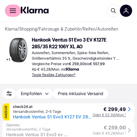
Für Shopper
Für Händler
Klarna
/
Shopping
/
Fahrzeuge & Zubehör
/
Reifen
/
Autoreifen
Hankook Ventus S1 Evo 3 EV K127E 
285/35 R22 106Y XL AO
Autoreifen, Sommerreifen, Spike-freie Reifen, 
Größenverhältnis 35 %, Geschwindigkeitsindex Y 
+
1
(300 km/h)
Vergleiche Preise von
€ 259,00
bis
€ 557,99
Ab € 45,28/Mon. mit
Teste flexible Zahlungen*
Empfohlen
Preis inklusive Versand
check24.at
ANZEIGE
€ 299,49
Versandkostenfrei
,
2–5 Tage
Oder € 52,36/Mon.
¹
Hankook Ventus S1 Evo3 K127 EV 285/35 R22 106 Y, Sommerreifen
Oponeo
€ 259,00
Versandkostenfrei
,
2 Tage
Oder € 45,28/Mon.
¹
Hankook Ventus S1 Evo3 ev K127E 285/35 R22 106 Y XL, AO, Sound Absorber