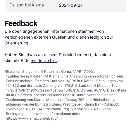
Gelistet bei Klarna
2024-09-27
Feedback
Die oben angegebenen Informationen stammen von 
verschiedenen externen Quellen und dienen lediglich zur 
Orientierung.

Haben Sie etwas an diesem Produkt bemerkt, das nicht 
stimmt? Bitte 
melde sie hier
.
¹
Bezahlen Sie ganz in 6 Raten mit Klarna, *APR 17,90%.
*Zahlen Sie in 6 Raten mit Klarna. Eine Anzahlung kann erforderlich sein.
Zahlungsbeispiel für einen Kauf von 1000€ in 6 Raten: 5 Zahlungen von
174,82€ und die letzte Zahlung von 174,81€. Laufzeit: 6 Monate. TIN
17,90% APR 17,90%. Gesamtbetrag 1048,91€. Zinsen: 48,91€. Dies gilt nur
für in Österreich lebende Personen über 18 Jahre. Vorbehaltlich der
Zustimmung von Klarna. Mindestkaufbetrag 25€ und Höchstbetrag
abhängig von der Bonitätsprüfung. Kreditgeber: Klarna Bank AB (publ),
Sveavägen 46, 111 34 Stockholm, Reg. Nr.: 556737-0431. Siehe
Bedingungen und weitere Informationen unter
https://www.klarna.com/at/agb/
.