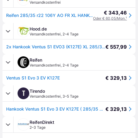
Versandkostenfrei
€ 343,46
Reifen 285/35 r22 106Y AO FR XL HANKOOK K127E VENTUS S1 EVO3 sommer neu
Oder € 60,05/Mon.
¹
Hood.de
Versandkostenfrei
,
2–4 Tage
€ 557,99
2x Hankook Ventus S1 EVO3 (K127E) XL 285/35R22 Y Reifen Sommer PKW
Reifen
Versandkostenfrei
,
2–4 Tage
€ 329,13
Ventus S1 Evo 3 EV K127E
Tirendo
T
Versandkostenfrei
,
3–5 Tage
€ 329,13
Hankook Ventus S1 Evo 3 EV K127E ( 285/35 R22 106Y XL 4PR AO, EV, SoundAbsorber, mit Felgenschutz (MFS) SBL ) - schwarz
ReifenDirekt
2–3 Tage