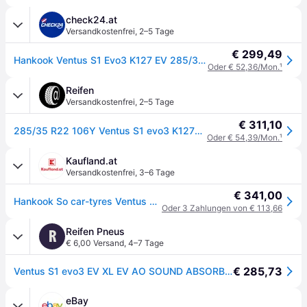
check24.at
Versandkostenfrei
,
2–5 Tage
€ 299,49
Hankook Ventus S1 Evo3 K127 EV 285/35 R22 106 Y, Sommerreifen
Oder € 52,36/Mon.
¹
Reifen
Versandkostenfrei
,
2–5 Tage
€ 311,10
285/35 R22 106Y Ventus S1 evo3 K127E ev XL AO FSL
Oder € 54,39/Mon.
¹
Kaufland.at
Versandkostenfrei
,
3–6 Tage
€ 341,00
Hankook So car-tyres Ventus S1 Evo 3 EV K127E ( 285/35 R22 106Y XL 4PR AO, EV, SoundAbsorber, mit Felgenschutz (MFS) SBL )
Oder 3 Zahlungen von € 113,66
Reifen Pneus
R
€ 6,00 Versand
,
4–7 Tage
€ 285,73
Ventus S1 evo3 EV XL EV AO SOUND ABSORBER
eBay