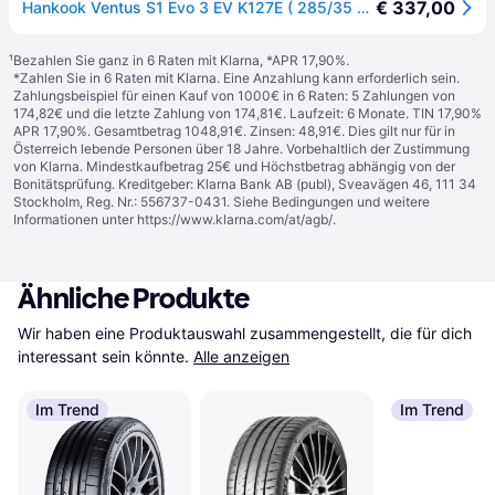
€ 337,00
Hankook Ventus S1 Evo 3 EV K127E ( 285/35 R22 106Y XL 4PR AO, EV, SoundAbsorber, mit Felgenschutz (MFS) SBL )
¹
Bezahlen Sie ganz in 6 Raten mit Klarna, *APR 17,90%.
*Zahlen Sie in 6 Raten mit Klarna. Eine Anzahlung kann erforderlich sein.
Zahlungsbeispiel für einen Kauf von 1000€ in 6 Raten: 5 Zahlungen von
174,82€ und die letzte Zahlung von 174,81€. Laufzeit: 6 Monate. TIN 17,90%
APR 17,90%. Gesamtbetrag 1048,91€. Zinsen: 48,91€. Dies gilt nur für in
Österreich lebende Personen über 18 Jahre. Vorbehaltlich der Zustimmung
von Klarna. Mindestkaufbetrag 25€ und Höchstbetrag abhängig von der
Bonitätsprüfung. Kreditgeber: Klarna Bank AB (publ), Sveavägen 46, 111 34
Stockholm, Reg. Nr.: 556737-0431. Siehe Bedingungen und weitere
Informationen unter
https://www.klarna.com/at/agb/
.
Ähnliche Produkte
Wir haben eine Produktauswahl zusammengestellt, die für dich 
interessant sein könnte.
Alle anzeigen
Im Trend
Im Trend