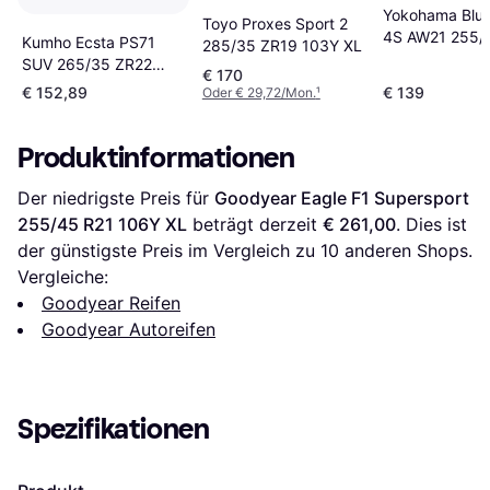
Yokohama BluE
Toyo Proxes Sport 2
4S AW21 255/
Kumho Ecsta PS71
285/35 ZR19 103Y XL
104Y XL
SUV 265/35 ZR22
€ 170
102Y XL
€ 152,89
€ 139
Oder € 29,72/Mon.
¹
Produktinformationen
Der niedrigste Preis für 
Goodyear Eagle F1 Supersport 
255/45 R21 106Y XL
 beträgt derzeit 
€ 261,00
. Dies ist 
der günstigste Preis im Vergleich zu 
10
 anderen Shops.
Vergleiche:
Goodyear Reifen
Goodyear Autoreifen
Spezifikationen