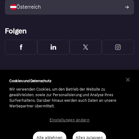
Österreich
Folgen
Cookies und Datenschutz
Wir verwenden Cookies, um den Betrieb der Website zu
gewährleisten, sowie zur Personalisierung und Analyse Ihres
Surfverhaltens. Darüber hinaus werden auch Daten an unsere
Werbepartner übermittelt.
Einstellungen ändern
Copyright © 2005-2026 Klarna Bank AB (publ). Headquarters: Stockholm, Sweden. All
rights reserved. Klarna Bank AB (publ). Sveavägen 46, 111 34 Stockholm. Organization
number: 556737-0431
Alle ablehnen
Alles zulassen