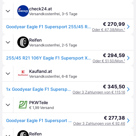
check24.at
Versandkostenfrei
,
3–5 Tage
€ 270,99
Goodyear Eagle F1 Supersport 255/45 R21 106 Y, Sommerreifen
Oder € 47,38/Mon.
¹
Reifen
Versandkostenfrei
,
2–5 Tage
€ 294,59
255/45 R21 106Y Eagle F1 Supersport XL NE0
Oder € 51,50/Mon.
¹
Kaufland.at
Versandkostenfrei
,
6–8 Tage
€ 345,50
1x Goodyear Eagle F1 Supersport Sommerreifen 255/45 R21 106Y XL Reifen
Oder 3 Zahlungen von € 115,16
PKWTeile
€ 1,99 Versand
€ 277,38
Goodyear Eagle F1 Supersport 255/45 R21 106Y Reifen
Oder 3 Zahlungen von € 92,46
Reifen