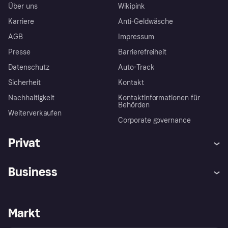
Über uns
Wikipink
Karriere
Anti-Geldwäsche
AGB
Impressum
Presse
Barrierefreiheit
Datenschutz
Auto-Track
Sicherheit
Kontakt
Nachhaltigkeit
Kontaktinformationen für
Behörden
Weiterverkaufen
Corporate governance
Privat
Hilfe
Käuferschutzrichtlinien
Business
Einloggen
Beschwerden
Händlersupport
Entwicklerseite
Klarna App
Datenschutzeinstellungen
Händlerportal
Betriebsstatus
Markt
Shops entdecken
Dein Widerrufsrecht
Mit Klarna verkaufen
Plattformen und Partner