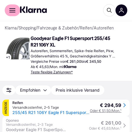
Für Shopper
Für Händler
Klarna
/
Shopping
/
Fahrzeuge & Zubehör
/
Reifen
/
Autoreifen
Goodyear Eagle F1 Supersport 255/45 
R21 106Y XL
Autoreifen, Sommerreifen, Spike-freie Reifen, Pkw, 
Größenverhältnis 45 %, Geschwindigkeitsindex Y 
+
1
(300 km/h)
Vergleiche Preise von
€ 261,00
bis
€ 345,50
Ab € 45,63/Mon. mit
Teste flexible Zahlungen*
Empfohlen
Preis inklusive Versand
Reifen
ANZEIGE
€ 294,59
Versandkostenfrei
,
2–5 Tage
Oder € 51,50/Mon.
¹
255/45 R21 106Y Eagle F1 Supersport XL NE0
Oponeo
€ 261,00
Versandkostenfrei
,
2–3 Tage
Oder € 45,63/Mon.
¹
Goodyear Eagle F1 SuperSport 255/45 R21 106 Y XL, NE0