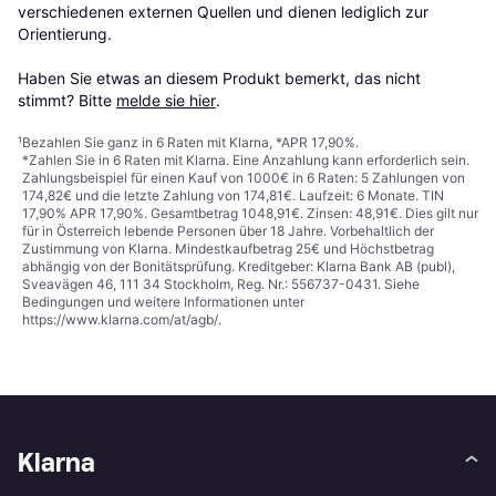
verschiedenen externen Quellen und dienen lediglich zur 
Orientierung.

Haben Sie etwas an diesem Produkt bemerkt, das nicht 
stimmt? Bitte 
melde sie hier
.
¹
Bezahlen Sie ganz in 6 Raten mit Klarna, *APR 17,90%.
*Zahlen Sie in 6 Raten mit Klarna. Eine Anzahlung kann erforderlich sein.
Zahlungsbeispiel für einen Kauf von 1000€ in 6 Raten: 5 Zahlungen von
174,82€ und die letzte Zahlung von 174,81€. Laufzeit: 6 Monate. TIN
17,90% APR 17,90%. Gesamtbetrag 1048,91€. Zinsen: 48,91€. Dies gilt nur
für in Österreich lebende Personen über 18 Jahre. Vorbehaltlich der
Zustimmung von Klarna. Mindestkaufbetrag 25€ und Höchstbetrag
abhängig von der Bonitätsprüfung. Kreditgeber: Klarna Bank AB (publ),
Sveavägen 46, 111 34 Stockholm, Reg. Nr.: 556737-0431. Siehe
Bedingungen und weitere Informationen unter
https://www.klarna.com/at/agb/
.
Klarna