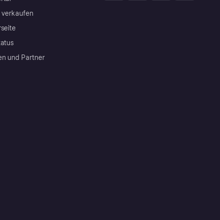
a verkaufen
rseite
tatus
en und Partner