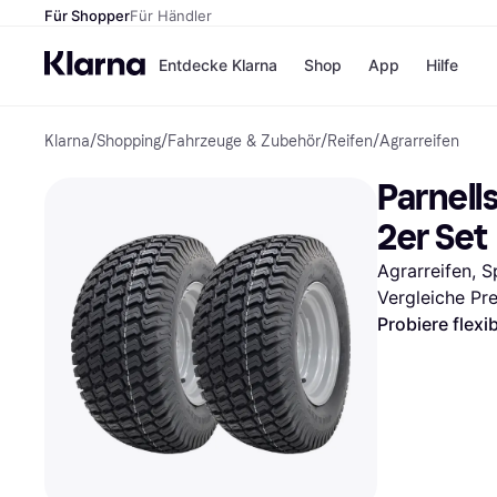
Für Shopper
Für Händler
Entdecke Klarna
Shop
App
Hilfe
Klarna
/
Shopping
/
Fahrzeuge & Zubehör
/
Reifen
/
Agrarreifen
Zahlungsmethoden
Shops
Zahlungsmethoden
MediaM
Parnell
Sofort bezahlen
H&M
Bezahle in 3 Teilzahlunge
Temu
2er Set
Bezahle in bis zu 30 Tage
Kauflan
Ratenzahlung
Samsu
Agrarreifen, S
Vergleiche Pr
Probiere flexi
Alle Shops