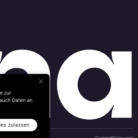
e zur
 auch Daten an
les zulassen