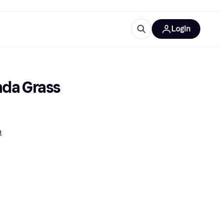
Login
Weitere Informationen
sstattung
M
Was ist Klarna?
da Grass 
n
tegorien