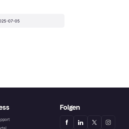
025-07-05
ess
Folgen
pport
rtal