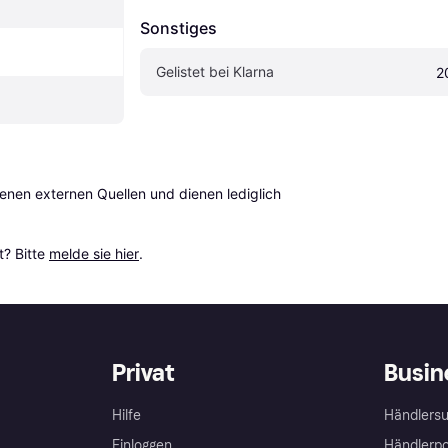
Sonstiges
Gelistet bei Klarna
2
en externen Quellen und dienen lediglich 
? Bitte 
melde sie hier
.
Privat
Busin
Hilfe
Händlersu
Einloggen
Händlerpo