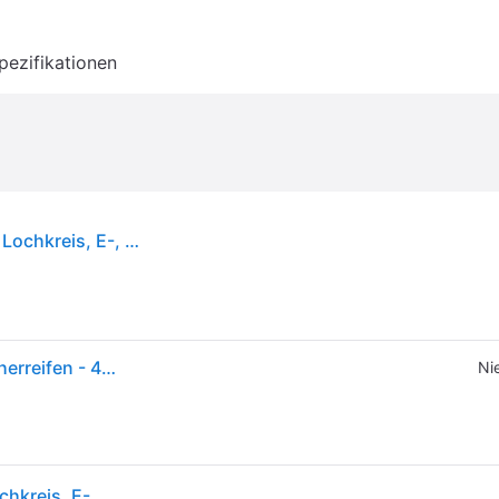
pezifikationen
20x8.00-10 Rasenmäherrad Wanda Grass, 4 Zoll Lochkreis, E-, straßenzugelassen (2er-Set)
20x8.00-10 4lagig auf Vierspindel-Felge - Rasenmäherreifen - 4 Spikes - 2er Set
Ni
20x8.00-10 Rasenmäherrad Wanda Grass, 4 Zoll Lochkreis, E-, straßenzugelassen (2er-Set)