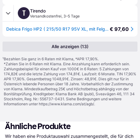
Tirendo
T
Versandkostenfrei
,
3–5 Tage
€ 97,60
Debica Frigo HP2 ( 215/50 R17 95V XL, mit Felgenschutz (MFS) ) - schwarz
Alle anzeigen (13)
¹
Bezahlen Sie ganz in 6 Raten mit Klarna, *APR 17,90%.
*Zahlen Sie in 6 Raten mit Klarna. Eine Anzahlung kann erforderlich sein.
Zahlungsbeispiel für einen Kauf von 1000€ in 6 Raten: 5 Zahlungen von
174,82€ und die letzte Zahlung von 174,81€. Laufzeit: 6 Monate. TIN 17,90%
APR 17,90%. Gesamtbetrag 1048,91€. Zinsen: 48,91€. Dies gilt nur für in
Österreich lebende Personen über 18 Jahre. Vorbehaltlich der Zustimmung
von Klarna. Mindestkaufbetrag 25€ und Höchstbetrag abhängig von der
Bonitätsprüfung. Kreditgeber: Klarna Bank AB (publ), Sveavägen 46, 111 34
Stockholm, Reg. Nr.: 556737-0431. Siehe Bedingungen und weitere
Informationen unter
https://www.klarna.com/at/agb/
.
Ähnliche Produkte
Wir haben eine Produktauswahl zusammengestellt, die für dich 