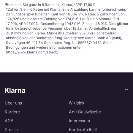
¹
Bezahlen Sie ganz in 6 Raten mit Klarna, *APR 17,90%.
*Zahlen Sie in 6 Raten mit Klarna. Eine Anzahlung kann erforderlich sein.
Zahlungsbeispiel für einen Kauf von 1000€ in 6 Raten: 5 Zahlungen von
174,82€ und die letzte Zahlung von 174,81€. Laufzeit: 6 Monate. TIN
17,90% APR 17,90%. Gesamtbetrag 1048,91€. Zinsen: 48,91€. Dies gilt nur
für in Österreich lebende Personen über 18 Jahre. Vorbehaltlich der
Zustimmung von Klarna. Mindestkaufbetrag 25€ und Höchstbetrag
abhängig von der Bonitätsprüfung. Kreditgeber: Klarna Bank AB (publ),
Sveavägen 46, 111 34 Stockholm, Reg. Nr.: 556737-0431. Siehe
Bedingungen und weitere Informationen unter
https://www.klarna.com/at/agb/
.
Klarna
Über uns
Wikipink
Karriere
Anti-Geldwäsche
AGB
Impressum
Presse
Barrierefreiheit