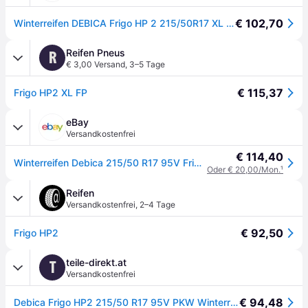
€ 102,70
Winterreifen DEBICA Frigo HP 2 215/50R17 XL 95V
Reifen Pneus
R
€ 3,00 Versand
,
3–5 Tage
€ 115,37
Frigo HP2 XL FP
eBay
Versandkostenfrei
€ 114,40
Winterreifen Debica 215/50 R17 95V Frigo HP 2 XL M+S FP
Oder € 20,00/Mon.
¹
Reifen
Versandkostenfrei
,
2–4 Tage
€ 92,50
Frigo HP2
teile-direkt.at
T
Versandkostenfrei
€ 94,48
Debica Frigo HP2 215/50 R17 95V PKW Winterreifen Reifen 539224