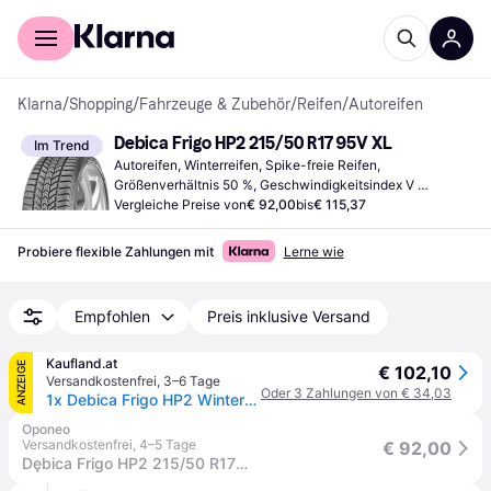
Für Shopper
Für Händler
Klarna
/
Shopping
/
Fahrzeuge & Zubehör
/
Reifen
/
Autoreifen
Debica Frigo HP2 215/50 R17 95V XL
Im Trend
Autoreifen, Winterreifen, Spike-freie Reifen, 
Größenverhältnis 50 %, Geschwindigkeitsindex V 
(240 km/h)
Vergleiche Preise von
€ 92,00
bis
€ 115,37
Probiere flexible Zahlungen mit
Lerne wie
Empfohlen
Preis inklusive Versand
Kaufland.at
ANZEIGE
€ 102,10
Versandkostenfrei
,
3–6 Tage
Oder 3 Zahlungen von € 34,03
1x Debica Frigo HP2 Winterreifen 215/50 R17 95V XL M+S 3PMSF Reifen
Oponeo
Versandkostenfrei
,
4–5 Tage
€ 92,00
Dębica Frigo HP2 215/50 R17 95 V XL, FP