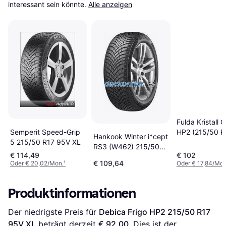
interessant sein könnte.
Alle anzeigen
Fulda Kristall C
Semperit Speed-Grip
HP2 (215/50 R
Hankook Winter i*cept
5 215/50 R17 95V XL
RS3 (W462) 215/50
€ 114,49
€ 102
R17 95V
€ 109,64
Oder € 20,02/Mon.
¹
Oder € 17,84/Mon
Produktinformationen
Der niedrigste Preis für 
Debica Frigo HP2 215/50 R17 
95V XL
 beträgt derzeit 
€ 92,00
. Dies ist der 