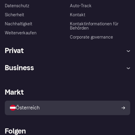
Datenschutz
Auto-Track
Sicherheit
Kontakt
Nachhaltigkeit
Kontaktinformationen für
Behörden
Weiterverkaufen
Corporate governance
Privat
Hilfe
Käuferschutzrichtlinien
Business
Einloggen
Beschwerden
Händlersupport
Entwicklerseite
Klarna App
Datenschutzeinstellungen
Händlerportal
Betriebsstatus
Markt
Shops entdecken
Dein Widerrufsrecht
Mit Klarna verkaufen
Plattformen und Partner
Österreich
Folgen