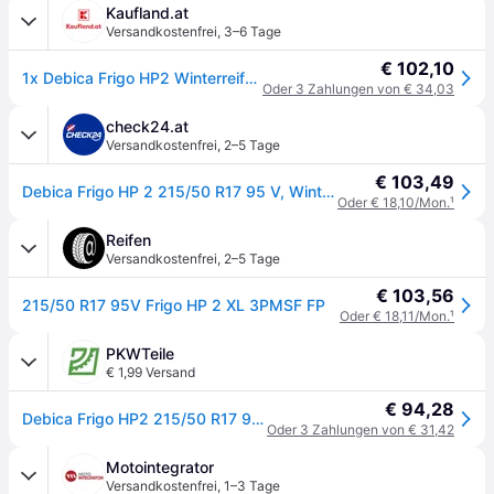
Kaufland.at
Versandkostenfrei
,
3–6 Tage
€ 102,10
1x Debica Frigo HP2 Winterreifen 215/50 R17 95V XL M+S 3PMSF Reifen
Oder 3 Zahlungen von € 34,03
check24.at
Versandkostenfrei
,
2–5 Tage
€ 103,49
Debica Frigo HP 2 215/50 R17 95 V, Winterreifen
Oder € 18,10/Mon.
¹
Reifen
Versandkostenfrei
,
2–5 Tage
€ 103,56
215/50 R17 95V Frigo HP 2 XL 3PMSF FP
Oder € 18,11/Mon.
¹
PKWTeile
€ 1,99 Versand
€ 94,28
Debica Frigo HP2 215/50 R17 95V Reifen
Oder 3 Zahlungen von € 31,42
Motointegrator
Versandkostenfrei
,
1–3 Tage