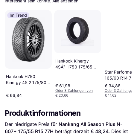
interessant sein könnte.
Alle anzeigen
Im Trend
Hankook Kinergy
4SÂ² H750 175/65
Star Performer
R14 82T
Hankook H750
165/60 R14 7
Kinergy 4S 2 175/80
€ 61,98
€ 34,88
R14 88T 4PR
Oder 3 Zahlungen von
Oder 3 Zahlunge
€ 66,84
€ 20,66
€ 11,62
Produktinformationen
Der niedrigste Preis für 
Nankang All Season Plus N-
607+ 175/55 R15 77H
 beträgt derzeit 
€ 48,24
. Dies ist 