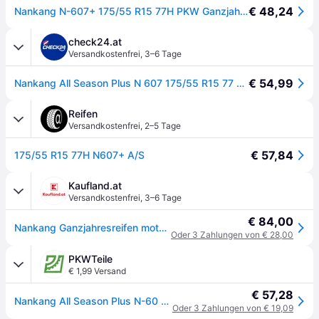
€ 48,24
Nankang N-607+ 175/55 R15 77H PKW Ganzjahresreifen Reifen JC355
check24.at
Versandkostenfrei
,
3–6 Tage
€ 54,99
Nankang All Season Plus N 607 175/55 R15 77 H, Ganzjahresreifen
Reifen
Versandkostenfrei
,
2–5 Tage
€ 57,84
175/55 R15 77H N607+ A/S
Kaufland.at
Versandkostenfrei
,
3–6 Tage
€ 84,00
Nankang Ganzjahresreifen motorcycle-tyres NK All Season Plus N-607+ ( 175/55 R15 77H )
Oder 3 Zahlungen von € 28,00
PKWTeile
€ 1,99 Versand
€ 57,28
Nankang All Season Plus N-60 175/55 R15 77H Reifen
Oder 3 Zahlungen von € 19,09