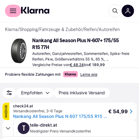
Für Shopper
Für Händler
Klarna
/
Shopping
/
Fahrzeuge & Zubehör
/
Reifen
/
Autoreifen
Nankang All Season Plus N-607+ 175/55 
R15 77H
Autoreifen, Ganzjahresreifen, Sommerreifen, Spike-freie 
Reifen, Pkw, Größenverhältnis 55 %, 65 %, 
Geschwindigkeitsindex H (210 km/h)
Vergleiche Preise von
€ 48,24
bis
€ 189,99
Probiere flexible Zahlungen mit
Lerne wie
Empfohlen
Preis inklusive Versand
check24.at
ANZEIGE
€ 54,99
Versandkostenfrei
,
3–6 Tage
Nankang All Season Plus N 607 175/55 R15 77 H, Ganzjahresreifen
teile-direkt.at
T
·
Niedrigster Preis
Versandkostenfrei