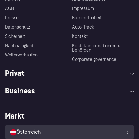
AGB
Impressum
Presse
Barrierefreiheit
Datenschutz
Auto-Track
Sicherheit
Kontakt
Nachhaltigkeit
Kontaktinformationen für
Behörden
Weiterverkaufen
Corporate governance
Privat
Hilfe
Käuferschutzrichtlinien
Business
Einloggen
Beschwerden
Händlersupport
Entwicklerseite
Klarna App
Datenschutzeinstellungen
Händlerportal
Betriebsstatus
Markt
Shops entdecken
Dein Widerrufsrecht
Mit Klarna verkaufen
Plattformen und Partner
Österreich