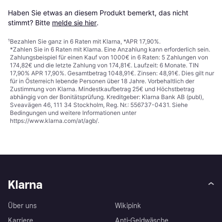
Haben Sie etwas an diesem Produkt bemerkt, das nicht 
stimmt? Bitte 
melde sie hier
.
¹
Bezahlen Sie ganz in 6 Raten mit Klarna, *APR 17,90%.
*Zahlen Sie in 6 Raten mit Klarna. Eine Anzahlung kann erforderlich sein.
Zahlungsbeispiel für einen Kauf von 1000€ in 6 Raten: 5 Zahlungen von
174,82€ und die letzte Zahlung von 174,81€. Laufzeit: 6 Monate. TIN
17,90% APR 17,90%. Gesamtbetrag 1048,91€. Zinsen: 48,91€. Dies gilt nur
für in Österreich lebende Personen über 18 Jahre. Vorbehaltlich der
Zustimmung von Klarna. Mindestkaufbetrag 25€ und Höchstbetrag
abhängig von der Bonitätsprüfung. Kreditgeber: Klarna Bank AB (publ),
Sveavägen 46, 111 34 Stockholm, Reg. Nr.: 556737-0431. Siehe
Bedingungen und weitere Informationen unter
https://www.klarna.com/at/agb/
.
Klarna
Über uns
Wikipink
Karriere
Anti-Geldwäsche