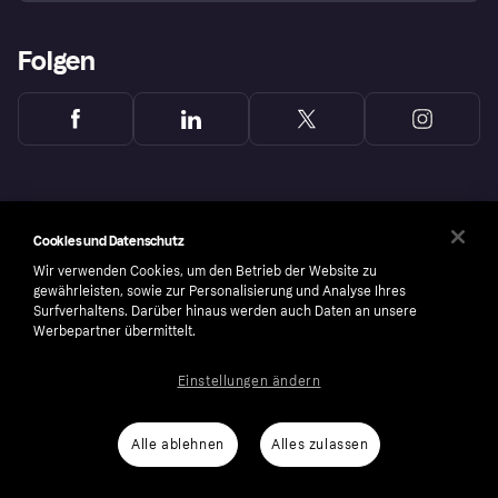
Folgen
Cookies und Datenschutz
Wir verwenden Cookies, um den Betrieb der Website zu
gewährleisten, sowie zur Personalisierung und Analyse Ihres
Surfverhaltens. Darüber hinaus werden auch Daten an unsere
Werbepartner übermittelt.
Einstellungen ändern
Copyright © 2005-2026 Klarna Bank AB (publ). Headquarters: Stockholm, Sweden. All
rights reserved. Klarna Bank AB (publ). Sveavägen 46, 111 34 Stockholm. Organization
number: 556737-0431
Alle ablehnen
Alles zulassen
Cookies
Klarna.com