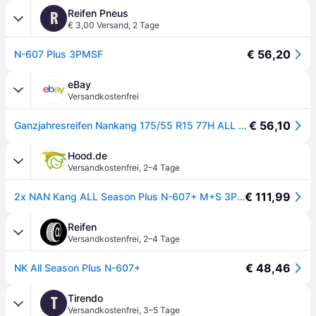
Reifen Pneus
R
€ 3,00 Versand
,
2 Tage
€ 56,20
N-607 Plus 3PMSF
eBay
Versandkostenfrei
€ 56,10
Ganzjahresreifen Nankang 175/55 R15 77H ALL SEASON N-607+ M+S
Hood.de
Versandkostenfrei
,
2–4 Tage
€ 111,99
2x NAN Kang ALL Season Plus N-607+ M+S 3PMSF 175/55R15 77H Reifen Ganzjahresreifen
Reifen
Versandkostenfrei
,
2–4 Tage
€ 48,46
NK All Season Plus N-607+
Tirendo
T
Versandkostenfrei
,
3–5 Tage