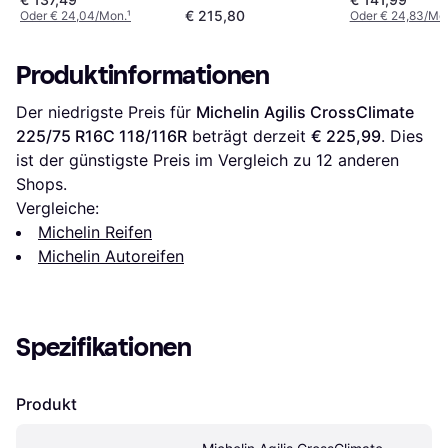
BluEarth Van RY61
€ 215,80
Oder € 24,04/Mon.
¹
Oder € 24,83/Mo
MFS 225/75 R16C
121R
Produktinformationen
Der niedrigste Preis für 
Michelin Agilis CrossClimate 
225/75 R16C 118/116R
 beträgt derzeit 
€ 225,99
. Dies 
ist der günstigste Preis im Vergleich zu 
12
 anderen 
Shops.
Vergleiche:
Michelin Reifen
Michelin Autoreifen
Spezifikationen
Produkt