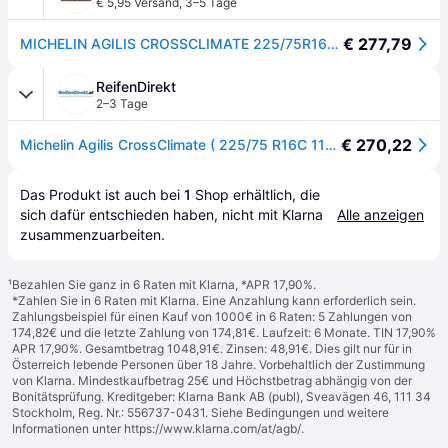
€ 5,95 Versand
,
3–5 Tage
€ 277,79
MICHELIN AGILIS CROSSCLIMATE 225/75R16C 118/116R
ReifenDirekt
2–3 Tage
€ 270,22
Michelin Agilis CrossClimate ( 225/75 R16C 118/116R 10PR EV Suitable )
Das Produkt ist auch bei 
1
Shop
 erhältlich, die 
sich dafür entschieden haben, nicht mit Klarna 
Alle anzeigen
zusammenzuarbeiten.
¹
Bezahlen Sie ganz in 6 Raten mit Klarna, *APR 17,90%.
*Zahlen Sie in 6 Raten mit Klarna. Eine Anzahlung kann erforderlich sein.
Zahlungsbeispiel für einen Kauf von 1000€ in 6 Raten: 5 Zahlungen von
174,82€ und die letzte Zahlung von 174,81€. Laufzeit: 6 Monate. TIN 17,90%
APR 17,90%. Gesamtbetrag 1048,91€. Zinsen: 48,91€. Dies gilt nur für in
Österreich lebende Personen über 18 Jahre. Vorbehaltlich der Zustimmung
von Klarna. Mindestkaufbetrag 25€ und Höchstbetrag abhängig von der
Bonitätsprüfung. Kreditgeber: Klarna Bank AB (publ), Sveavägen 46, 111 34
Stockholm, Reg. Nr.: 556737-0431. Siehe Bedingungen und weitere
Informationen unter
https://www.klarna.com/at/agb/
.