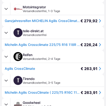
Motointegrator
Versandkostenfrei
,
1–3 Tage
€ 279,92
Ganzjahresreifen MICHELIN Agilis CrossClimate 225/75R16C, 118/116R TL
teile-direkt.at
T
Versandkostenfrei
€ 226,24
Michelin Agilis Crossclimate 225/75 R16 118R PKW Ganzjahresreifen Reifen 041387
Reifen
Versandkostenfrei
,
2–4 Tage
€ 263,91
Agilis CrossClimate
Tirendo
T
Versandkostenfrei
,
3–5 Tage
€ 263,91
Michelin Agilis CrossClimate ( 225/75 R16C 118/116R 10PR EV Suitable ) - schwarz
Goodwheel