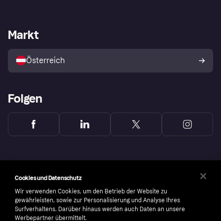
Einloggen
Beschwerden
Händlersupport
Entwicklerseite
Klarna App
Datenschutzeinstellungen
Händlerportal
Betriebsstatus
Markt
Shops entdecken
Dein Widerrufsrecht
Mit Klarna verkaufen
Plattformen und Partner
Österreich
Folgen
Cookies und Datenschutz
Wir verwenden Cookies, um den Betrieb der Website zu
gewährleisten, sowie zur Personalisierung und Analyse Ihres
Surfverhaltens. Darüber hinaus werden auch Daten an unsere
Werbepartner übermittelt.