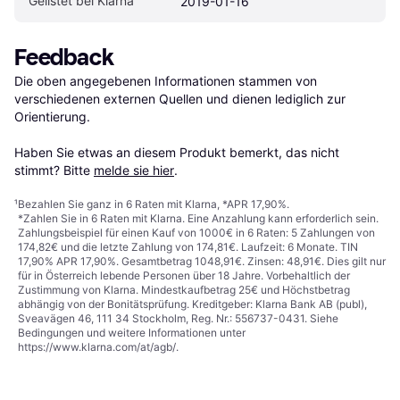
Gelistet bei Klarna
2019-01-16
Feedback
Die oben angegebenen Informationen stammen von 
verschiedenen externen Quellen und dienen lediglich zur 
Orientierung.

Haben Sie etwas an diesem Produkt bemerkt, das nicht 
stimmt? Bitte 
melde sie hier
.
¹
Bezahlen Sie ganz in 6 Raten mit Klarna, *APR 17,90%.
*Zahlen Sie in 6 Raten mit Klarna. Eine Anzahlung kann erforderlich sein.
Zahlungsbeispiel für einen Kauf von 1000€ in 6 Raten: 5 Zahlungen von
174,82€ und die letzte Zahlung von 174,81€. Laufzeit: 6 Monate. TIN
17,90% APR 17,90%. Gesamtbetrag 1048,91€. Zinsen: 48,91€. Dies gilt nur
für in Österreich lebende Personen über 18 Jahre. Vorbehaltlich der
Zustimmung von Klarna. Mindestkaufbetrag 25€ und Höchstbetrag
abhängig von der Bonitätsprüfung. Kreditgeber: Klarna Bank AB (publ),
Sveavägen 46, 111 34 Stockholm, Reg. Nr.: 556737-0431. Siehe
Bedingungen und weitere Informationen unter
https://www.klarna.com/at/agb/
.