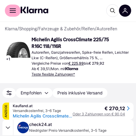
Für Shopper
Für Händler
Klarna
/
Shopping
/
Fahrzeuge & Zubehör
/
Reifen
/
Autoreifen
Michelin Agilis CrossClimate 225/75 
R16C 118/116R
Autoreifen, Ganzjahresreifen, Spike-freie Reifen, Leichter 
Lkw (C-Reifen), Größenverhältnis 75 %, 
+
1
Geschwindigkeitsindex R (170 km/h)
Vergleiche Preise von
€ 225,99
bis
€ 279,92
Ab € 39,51/Mon. mit
Teste flexible Zahlungen*
Empfohlen
Preis inklusive Versand
Kaufland.at
ANZEIGE
€ 270,12
Versandkostenfrei
,
3–6 Tage
Oder 3 Zahlungen von € 90,04
Michelin Agilis Crossclimate Ganzjahresreifen 225/75 R16 118R LLKW M+S 3PMSF Allwetterreifen Reifen
check24.at
·
Niedrigster Preis
Versandkostenfrei
,
3–5 Tage