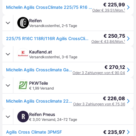
€ 225,99
Michelin Agilis CrossClimate 225/75 R16 118 R, Ganzjahresreifen
Oder € 39,51/Mon.
¹
Reifen
Versandkostenfrei
,
2–5 Tage
€ 250,75
225/75 R16C 118R/116R Agilis CrossClimate M+S
Oder € 43,84/Mon.
¹
Kaufland.at
Versandkostenfrei
,
3–6 Tage
€ 270,12
Michelin Agilis Crossclimate Ganzjahresreifen 225/75 R16 118R LLKW M+S 3PMSF Allwetterreifen Reifen
Oder 3 Zahlungen von € 90,04
PKWTeile
€ 1,99 Versand
€ 226,08
Michelin Agilis Crossclimate 225/75 R16 118R Reifen
Oder 3 Zahlungen von € 75,36
Reifen Pneus
R
€ 3,00 Versand
,
24–72 Tage
€ 235,97
Agilis Cross Climate 3PMSF