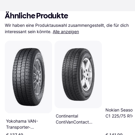
Ähnliche Produkte
Wir haben eine Produktauswahl zusammengestellt, die für dich 
interessant sein könnte.
Alle anzeigen
Nokian Season
C1 225/75 R1
Continental
Yokohama VAN-
121/120R
ContiVanContact
Transporter-
4Season 225/75 R16C
Ganzjahresreifen
121/120R 10PR
€ 137,49
€ 141,99