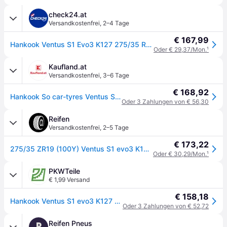
check24.at
Versandkostenfrei
,
2–4 Tage
€ 167,99
Hankook Ventus S1 Evo3 K127 275/35 R19 100 Y, Sommerreifen
Oder € 29,37/Mon.
¹
Kaufland.at
Versandkostenfrei
,
3–6 Tage
€ 168,92
Hankook So car-tyres Ventus S1 Evo 3 K127 ( 275/35 ZR19 (100Y) XL 4PR mit Felgenschutz (MFS) SBL )
Oder 3 Zahlungen von € 56,30
Reifen
Versandkostenfrei
,
2–5 Tage
€ 173,22
275/35 ZR19 (100Y) Ventus S1 evo3 K127 XL FSL
Oder € 30,29/Mon.
¹
PKWTeile
€ 1,99 Versand
€ 158,18
Hankook Ventus S1 evo3 K127 275/35 R19 100Y Reifen
Oder 3 Zahlungen von € 52,72
Reifen Pneus
R