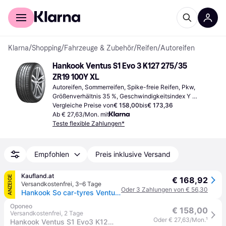
Für Shopper
Für Händler
Klarna
/
Shopping
/
Fahrzeuge & Zubehör
/
Reifen
/
Autoreifen
Hankook Ventus S1 Evo 3 K127 275/35 
ZR19 100Y XL
Autoreifen, Sommerreifen, Spike-freie Reifen, Pkw, 
Größenverhältnis 35 %, Geschwindigkeitsindex Y 
(300 km/h)
Vergleiche Preise von
€ 158,00
bis
€ 173,36
Ab € 27,63/Mon. mit
Teste flexible Zahlungen*
Empfohlen
Preis inklusive Versand
Kaufland.at
ANZEIGE
€ 168,92
Versandkostenfrei
,
3–6 Tage
Oder 3 Zahlungen von € 56,30
Hankook So car-tyres Ventus S1 Evo 3 K127 ( 275/35 ZR19 (100Y) XL 4PR mit Felgenschutz (MFS) SBL )
Oponeo
€ 158,00
Versandkostenfrei
,
2 Tage
Oder € 27,63/Mon.
¹
Hankook Ventus S1 Evo3 K127 275/35 R19 100 Y XL, ZR, MFS