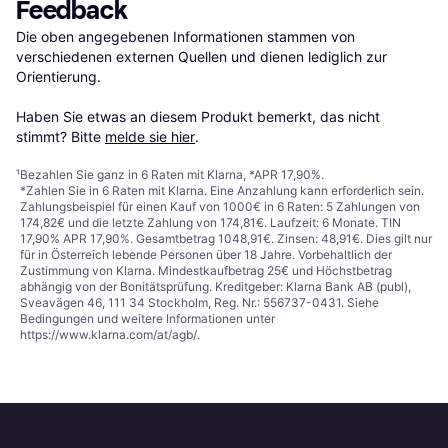
Feedback
Die oben angegebenen Informationen stammen von 
verschiedenen externen Quellen und dienen lediglich zur 
Orientierung.

Haben Sie etwas an diesem Produkt bemerkt, das nicht 
stimmt? Bitte 
melde sie hier
.
¹
Bezahlen Sie ganz in 6 Raten mit Klarna, *APR 17,90%.
*Zahlen Sie in 6 Raten mit Klarna. Eine Anzahlung kann erforderlich sein.
Zahlungsbeispiel für einen Kauf von 1000€ in 6 Raten: 5 Zahlungen von
174,82€ und die letzte Zahlung von 174,81€. Laufzeit: 6 Monate. TIN
17,90% APR 17,90%. Gesamtbetrag 1048,91€. Zinsen: 48,91€. Dies gilt nur
für in Österreich lebende Personen über 18 Jahre. Vorbehaltlich der
Zustimmung von Klarna. Mindestkaufbetrag 25€ und Höchstbetrag
abhängig von der Bonitätsprüfung. Kreditgeber: Klarna Bank AB (publ),
Sveavägen 46, 111 34 Stockholm, Reg. Nr.: 556737-0431. Siehe
Bedingungen und weitere Informationen unter
https://www.klarna.com/at/agb/
.