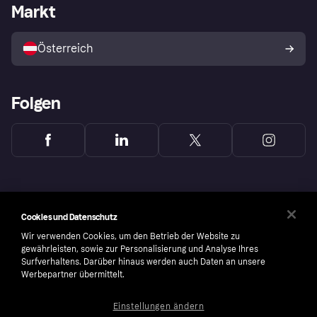
Händlerportal
Betriebsstatus
Markt
Shops entdecken
Dein Widerrufsrecht
Mit Klarna verkaufen
Plattformen und Partner
Österreich
Folgen
Cookies und Datenschutz
Wir verwenden Cookies, um den Betrieb der Website zu
gewährleisten, sowie zur Personalisierung und Analyse Ihres
Surfverhaltens. Darüber hinaus werden auch Daten an unsere
Werbepartner übermittelt.
Einstellungen ändern