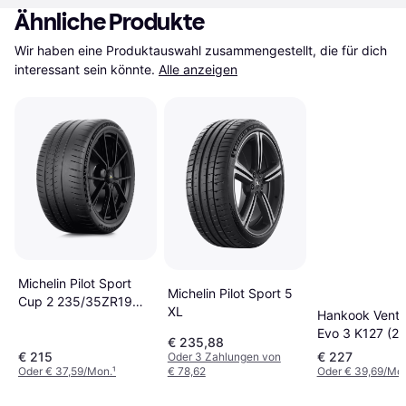
Ähnliche Produkte
Wir haben eine Produktauswahl zusammengestellt, die für dich 
interessant sein könnte.
Alle anzeigen
Michelin Pilot Sport
Michelin Pilot Sport 5
Cup 2 235/35ZR19
XL
Hankook Ventu
91Y TL XL
Evo 3 K127 (2
€ 235,88
R21 103Y)
€ 215
€ 227
Oder 3 Zahlungen von
Oder € 37,59/Mon.
¹
€ 78,62
Oder € 39,69/Mo