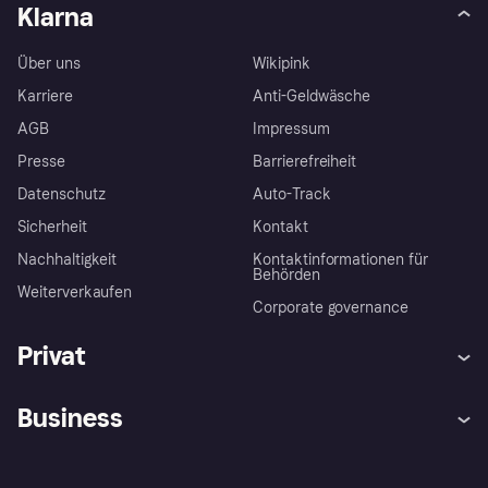
Klarna
Über uns
Wikipink
Karriere
Anti-Geldwäsche
AGB
Impressum
Presse
Barrierefreiheit
Datenschutz
Auto-Track
Sicherheit
Kontakt
Nachhaltigkeit
Kontaktinformationen für
Behörden
Weiterverkaufen
Corporate governance
Privat
Hilfe
Käuferschutzrichtlinien
Business
Einloggen
Beschwerden
Händlersupport
Entwicklerseite
Klarna App
Datenschutzeinstellungen