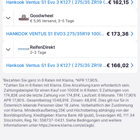
€ 162,15
Hankook Ventus S1 Evo 3 K127 ( 275/35 ZR19 (100Y) XL 4PR mit Felgenschutz (MFS) SBL ) - schwarz
Goodwheel
€ 5,95 Versand
,
3–5 Tage
€ 173,36
HANKOOK VENTUS S1 EVO3 275/35R19 100(Y) XL
ReifenDirekt
2–3 Tage
€ 166,02
Hankook Ventus S1 Evo 3 K127 ( 275/35 ZR19 (100Y) XL 4PR mit Felgenschutz (MFS) SBL )
¹
Bezahlen Sie ganz in 6 Raten mit Klarna, *APR 17,90%.
*Zahlen Sie in 6 Raten mit Klarna. Eine Anzahlung kann erforderlich sein.
Zahlungsbeispiel für einen Kauf von 1000€ in 6 Raten: 5 Zahlungen von
174,82€ und die letzte Zahlung von 174,81€. Laufzeit: 6 Monate. TIN 17,90%
APR 17,90%. Gesamtbetrag 1048,91€. Zinsen: 48,91€. Dies gilt nur für in
Österreich lebende Personen über 18 Jahre. Vorbehaltlich der Zustimmung
von Klarna. Mindestkaufbetrag 25€ und Höchstbetrag abhängig von der
Bonitätsprüfung. Kreditgeber: Klarna Bank AB (publ), Sveavägen 46, 111 34
Stockholm, Reg. Nr.: 556737-0431. Siehe Bedingungen und weitere
Informationen unter
https://www.klarna.com/at/agb/
.