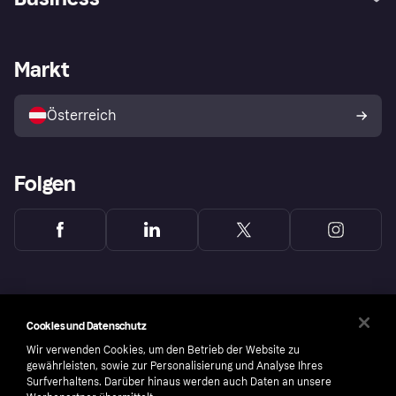
Einloggen
Beschwerden
Händlersupport
Entwicklerseite
Klarna App
Datenschutzeinstellungen
Händlerportal
Betriebsstatus
Markt
Shops entdecken
Dein Widerrufsrecht
Mit Klarna verkaufen
Plattformen und Partner
Österreich
Folgen
Cookies und Datenschutz
Wir verwenden Cookies, um den Betrieb der Website zu
gewährleisten, sowie zur Personalisierung und Analyse Ihres
Surfverhaltens. Darüber hinaus werden auch Daten an unsere