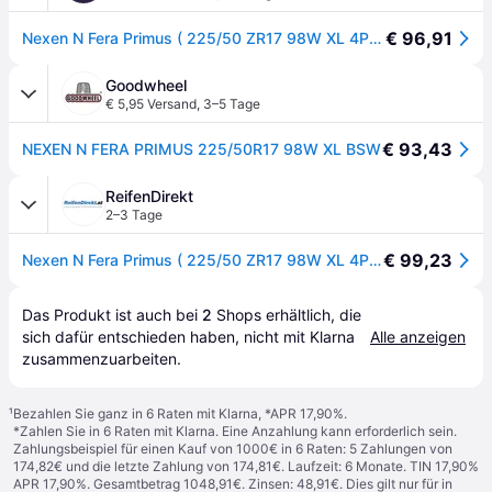
€ 96,91
Nexen N Fera Primus ( 225/50 ZR17 98W XL 4PR RPB ) - schwarz
Goodwheel
€ 5,95 Versand
,
3–5 Tage
€ 93,43
NEXEN N FERA PRIMUS 225/50R17 98W XL BSW
ReifenDirekt
2–3 Tage
€ 99,23
Nexen N Fera Primus ( 225/50 ZR17 98W XL 4PR RPB )
Das Produkt ist auch bei 
2
Shops
 erhältlich, die 
sich dafür entschieden haben, nicht mit Klarna 
Alle anzeigen
zusammenzuarbeiten.
¹
Bezahlen Sie ganz in 6 Raten mit Klarna, *APR 17,90%.
*Zahlen Sie in 6 Raten mit Klarna. Eine Anzahlung kann erforderlich sein.
Zahlungsbeispiel für einen Kauf von 1000€ in 6 Raten: 5 Zahlungen von
174,82€ und die letzte Zahlung von 174,81€. Laufzeit: 6 Monate. TIN 17,90%
APR 17,90%. Gesamtbetrag 1048,91€. Zinsen: 48,91€. Dies gilt nur für in