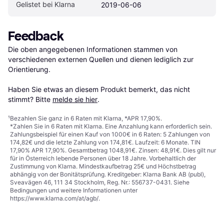
Gelistet bei Klarna
2019-06-06
Feedback
Die oben angegebenen Informationen stammen von 
verschiedenen externen Quellen und dienen lediglich zur 
Orientierung.

Haben Sie etwas an diesem Produkt bemerkt, das nicht 
stimmt? Bitte 
melde sie hier
.
¹
Bezahlen Sie ganz in 6 Raten mit Klarna, *APR 17,90%.
*Zahlen Sie in 6 Raten mit Klarna. Eine Anzahlung kann erforderlich sein.
Zahlungsbeispiel für einen Kauf von 1000€ in 6 Raten: 5 Zahlungen von
174,82€ und die letzte Zahlung von 174,81€. Laufzeit: 6 Monate. TIN
17,90% APR 17,90%. Gesamtbetrag 1048,91€. Zinsen: 48,91€. Dies gilt nur
für in Österreich lebende Personen über 18 Jahre. Vorbehaltlich der
Zustimmung von Klarna. Mindestkaufbetrag 25€ und Höchstbetrag
abhängig von der Bonitätsprüfung. Kreditgeber: Klarna Bank AB (publ),
Sveavägen 46, 111 34 Stockholm, Reg. Nr.: 556737-0431. Siehe
Bedingungen und weitere Informationen unter
https://www.klarna.com/at/agb/
.