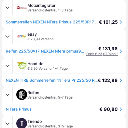
Motointegrator
Versandkostenfrei
,
1–3 Tage
€ 101,25
Sommerreifen NEXEN NFera Primus 225/50R17 XL 98W
eBay
€ 23,99 Versand
€ 131,96
Reifen 225/50x17 NEXEN Nfera prmus98w n´ Fera Primus
Oder € 23,07/Mon.
¹
Hood.de
€ 5,90 Versand
,
1–4 Tage
€ 122,88
NEXEN TIRE Sommerreifen "N´ era Pr 225/50 R17 98W
Reifen
Versandkostenfrei
,
5–7 Tage
€ 90,80
N Fera Primus
Tirendo
T
Versandkostenfrei
,
3–5 Tage