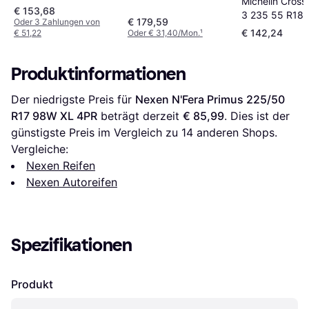
Michelin Cross
225/50 R17 94V AR,
R17 94V
€ 153,68
3 235 55 R18 
runflat '
€ 179,59
Oder 3 Zahlungen von
Tire
€ 142,24
€ 51,22
Oder € 31,40/Mon.
¹
Produktinformationen
Der niedrigste Preis für 
Nexen N'Fera Primus 225/50 
R17 98W XL 4PR
 beträgt derzeit 
€ 85,99
. Dies ist der 
günstigste Preis im Vergleich zu 
14
 anderen Shops.
Vergleiche:
Nexen Reifen
Nexen Autoreifen
Spezifikationen
Produkt