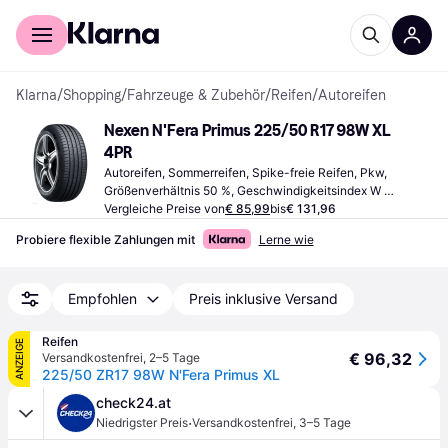
Für Shopper
Für Händler
Klarna
/
Shopping
/
Fahrzeuge & Zubehör
/
Reifen
/
Autoreifen
Nexen N'Fera Primus 225/50 R17 98W XL 
4PR
Autoreifen, Sommerreifen, Spike-freie Reifen, Pkw, 
Größenverhältnis 50 %, Geschwindigkeitsindex W 
(270 km/h)
Vergleiche Preise von
€ 85,99
bis
€ 131,96
Probiere flexible Zahlungen mit
Lerne wie
Empfohlen
Preis inklusive Versand
Reifen
ANZEIGE
€ 96,32
Versandkostenfrei
,
2–5 Tage
225/50 ZR17 98W N'Fera Primus XL
check24.at
·
Niedrigster Preis
Versandkostenfrei
,
3–5 Tage