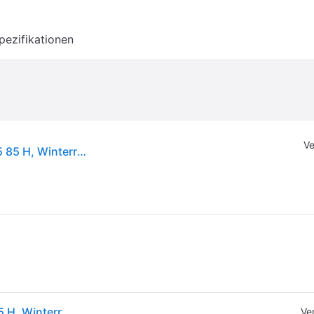
pezifikationen
Ve
Goodyear UltraGrip Performance Plus 195/55 R15 85 H, Winterreifen
Goodyear UltraGrip Performance Plus 195/55 R15 85 H, Winterreifen
Ve