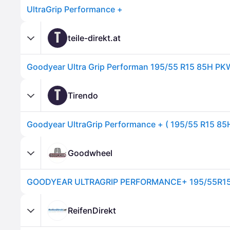
UltraGrip Performance +
T
teile-direkt.at
T
Tirendo
Goodwheel
GOODYEAR ULTRAGRIP PERFORMANCE+ 195/55R1
ReifenDirekt