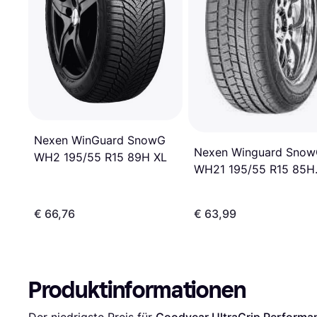
Nexen WinGuard SnowG
Nexen Winguard Snow
WH2 195/55 R15 89H XL
WH21 195/55 R15 85H
4PR
€ 66,76
€ 63,99
Produktinformationen
Der niedrigste Preis für 
Goodyear UltraGrip Performa