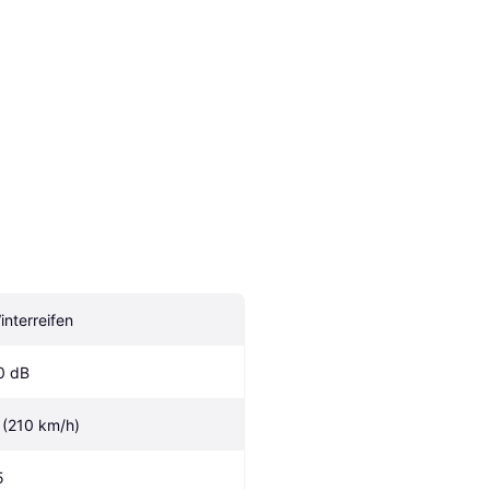
interreifen
0 dB
 (210 km/h)
5