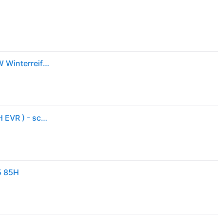
Goodyear Ultra Grip Performan 195/55 R15 85H PKW Winterreifen Reifen 574215
Goodyear UltraGrip Performance + ( 195/55 R15 85H EVR ) - schwarz
5 85H