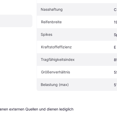
Nasshaftung
C
Reifenbreite
1
Spikes
S
Kraftstoffeffizienz
E
Tragfähigkeitsindex
8
Größenverhältnis
5
Belastung (max)
5
en externen Quellen und dienen lediglich 