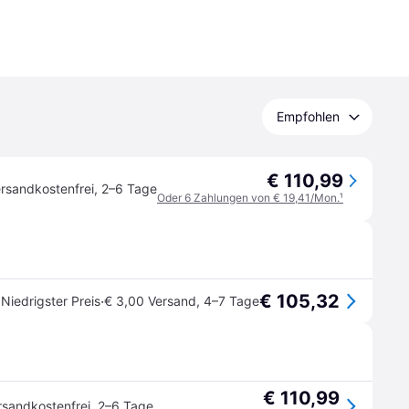
Empfohlen
€ 110,99
rsandkostenfrei
,
2–6 Tage
Oder 6 Zahlungen von € 19,41/Mon.
¹
€ 105,32
·
Niedrigster Preis
€ 3,00 Versand
,
4–7 Tage
€ 110,99
rsandkostenfrei
,
2–6 Tage