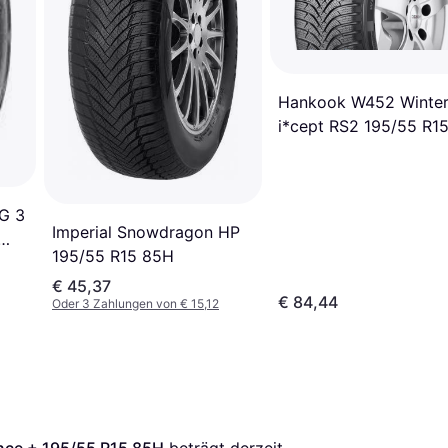
Hankook W452 Winte
i*cept RS2 195/55 R1
89H XL 4PR
G 3
Imperial Snowdragon HP
195/55 R15 85H
€ 45,37
€ 84,44
Oder 3 Zahlungen von € 15,12
nce + 195/55 R15 85H
 beträgt derzeit 