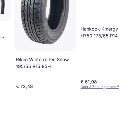
Hankook Kinergy 4SÂ
r
H750 175/65 R14 82T
5
Riken Winterreifen Snow
195/55 R15 85H
€ 61,98
€ 72,48
Oder 3 Zahlungen von € 20,6