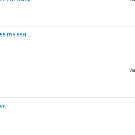
1x Goodyear Ultra Grip Performan Winterreifen 195/55 R15 85H M+S 3PMSF Reifen
Ve
fen