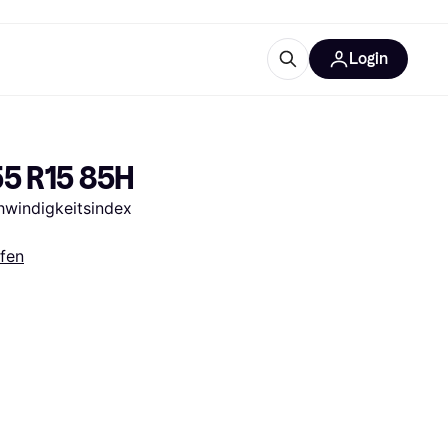
Login
Weitere Informationen
sstattung
M
Was ist Klarna?
55 R15 85H
hwindigkeitsindex 
ifen
tegorien