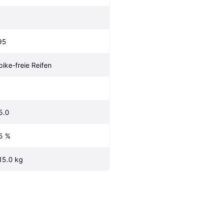
95
pike-freie Reifen
5.0
5 %
15.0 kg