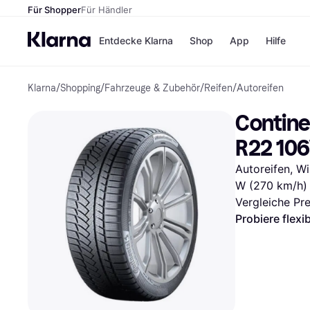
Für Shopper
Für Händler
Entdecke Klarna
Shop
App
Hilfe
Klarna
/
Shopping
/
Fahrzeuge & Zubehör
/
Reifen
/
Autoreifen
Zahlungsmethoden
Shops
Zahlungsmethoden
MediaM
Contine
Sofort bezahlen
H&M
Bezahle in 3
Temu
R22 106
Teilzahlungen
Kauflan
Bezahle in bis zu 30
Samsu
Autoreifen, Wi
Tagen
W (270 km/h)
Ratenzahlung
Vergleiche Pr
Alle Shops
Probiere flexi