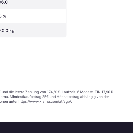
06.0
5 %
50.0 kg
€ und die letzte Zahlung von 174,81€. Laufzeit: 6 Monate. TIN 17,90%
 Klarna. Mindestkaufbetrag 25€ und Höchstbetrag abhängig von der
ionen unter
https://www.klarna.com/at/agb/
.