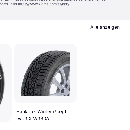
ionen unter
https://www.klarna.com/at/agb/
.
Alle anzeigen
Hankook Winter i*cept
evo3 X W330A
285/35R22 106V XL