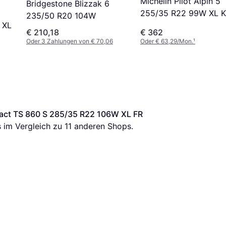
Michelin Pilot Alpin 5
Bridgestone Blizzak 6
255/35 R22 99W XL K
235/50 R20 104W
SUV
 XL
€ 210,18
€ 362
Oder 3 Zahlungen von € 70,06
Oder € 63,29/Mon.
¹
act TS 860 S 285/35 R22 106W XL FR
s im Vergleich zu 
11
 anderen Shops.