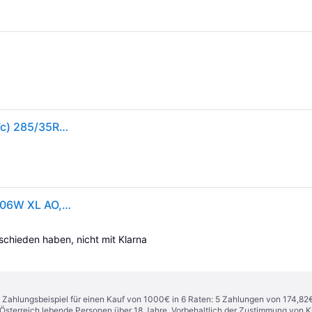
CONTINENTAL WINTERCONTACT TS 860 S (AO) (EVc) 285/35R22 106W (AO) (EVc) XL FR
Continental WinterContact TS 860 S ( 285/35 R22 106W XL AO, EVc, mit Felgenrippe )
tschieden haben, nicht mit Klarna 
n. Zahlungsbeispiel für einen Kauf von 1000€ in 6 Raten: 5 Zahlungen von 174,82
in Österreich lebende Personen über 18 Jahre. Vorbehaltlich der Zustimmung von