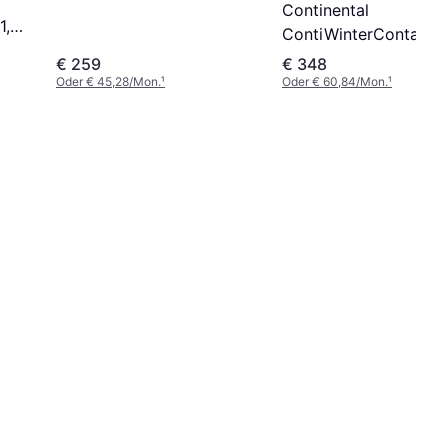
Continental
1,
ContiWinterContact 
860 S 285/30 R22 1
€ 259
€ 348
XL
Oder € 45,28/Mon.
¹
Oder € 60,84/Mon.
¹