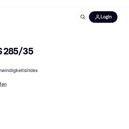
Login
Weitere Informationen
sstattung
M
Was ist Klarna?
S 285/35 
hwindigkeitsindex 
fen
tegorien