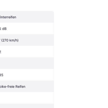
interreifen
5 dB
 (270 km/h)
2
85
pike-freie Reifen