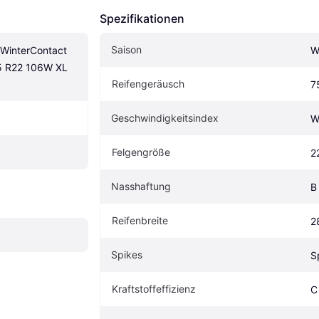
Spezifikationen
Saison
iWinterContact 
W
 R22 106W XL 
Reifengeräusch
7
Geschwindigkeitsindex
W
Felgengröße
2
Nasshaftung
B
Reifenbreite
2
Spikes
S
Kraftstoffeffizienz
C