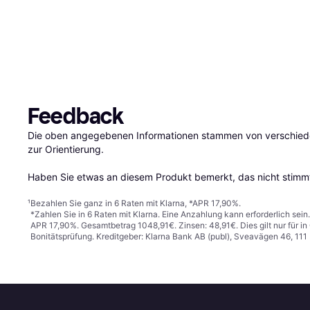
Feedback
Die oben angegebenen Informationen stammen von verschieden
zur Orientierung.

Haben Sie etwas an diesem Produkt bemerkt, das nicht stimmt
¹
Bezahlen Sie ganz in 6 Raten mit Klarna, *APR 17,90%.
*Zahlen Sie in 6 Raten mit Klarna. Eine Anzahlung kann erforderlich sei
APR 17,90%. Gesamtbetrag 1048,91€. Zinsen: 48,91€. Dies gilt nur für 
Bonitätsprüfung. Kreditgeber: Klarna Bank AB (publ), Sveavägen 46, 11