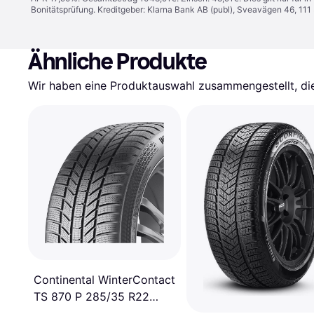
Bonitätsprüfung. Kreditgeber: Klarna Bank AB (publ), Sveavägen 46, 11
Ähnliche Produkte
Wir haben eine Produktauswahl zusammengestellt, die 
Continental WinterContact
TS 870 P 285/35 R22
106V XL EVc