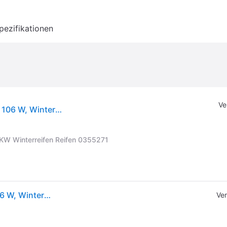
pezifikationen
Ve
Continental WinterContact TS 860 S 285/35 R22 106 W, Winterreifen
W Winterreifen Reifen 0355271
Continental WinterContact TS 860 S 285/35 R22 106 W, Winterreifen
Ver