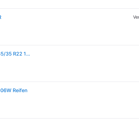
R
Ve
Continental WinterContact™ TS 860 Winterreifen 285/35 R22 106W XL Offroad M+S 3PMSF Reifen
106W Reifen