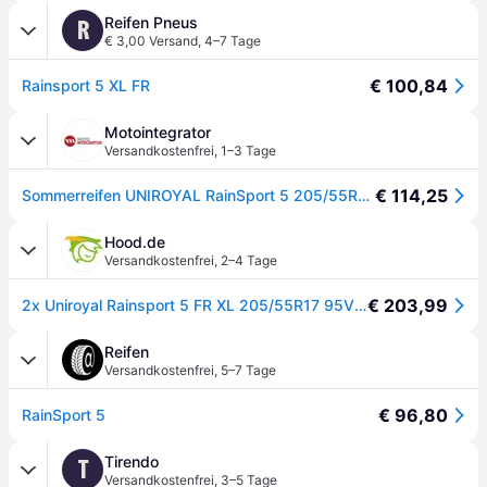
Reifen Pneus
R
€ 3,00 Versand
,
4–7 Tage
€ 100,84
Rainsport 5 XL FR
Motointegrator
Versandkostenfrei
,
1–3 Tage
€ 114,25
Sommerreifen UNIROYAL RainSport 5 205/55R17 XL 95V
Hood.de
Versandkostenfrei
,
2–4 Tage
€ 203,99
2x Uniroyal Rainsport 5 FR XL 205/55R17 95V Reifen Sommer PKW
Reifen
Versandkostenfrei
,
5–7 Tage
€ 96,80
RainSport 5
Tirendo
T
Versandkostenfrei
,
3–5 Tage