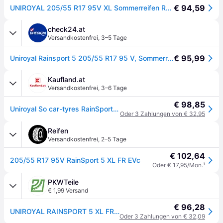
€ 94,59
UNIROYAL 205/55 R17 95V XL Sommerreifen Reifen Kompatibel mit VW Golf VII Schrägheck 5G1, BQ1, BE1, BE2 Golf VII Variant BA5, BV5 TOURAN 1T3 Touran 5T1 T-Cross C11, MERCEDES-BENZ
check24.at
Versandkostenfrei
,
3–5 Tage
€ 95,99
Uniroyal Rainsport 5 205/55 R17 95 V, Sommerreifen
Kaufland.at
Versandkostenfrei
,
3–6 Tage
€ 98,85
Uniroyal So car-tyres RainSport 5 ( 205/55 R17 95V XL EVc, mit Felgenrippe )
Oder 3 Zahlungen von € 32,95
Reifen
Versandkostenfrei
,
2–5 Tage
€ 102,64
205/55 R17 95V RainSport 5 XL FR EVc
Oder € 17,95/Mon.
¹
PKWTeile
€ 1,99 Versand
€ 96,28
UNIROYAL RAINSPORT 5 XL FR T 205/55 R17 95V Reifen
Oder 3 Zahlungen von € 32,09