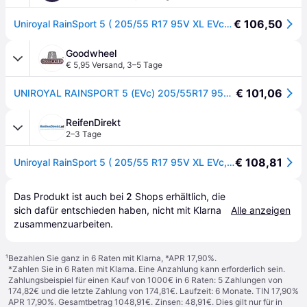
€ 106,50
Uniroyal RainSport 5 ( 205/55 R17 95V XL EVc, mit Felgenrippe ) - schwarz
Goodwheel
€ 5,95 Versand
,
3–5 Tage
€ 101,06
UNIROYAL RAINSPORT 5 (EVc) 205/55R17 95V (EVc) XL FR
ReifenDirekt
2–3 Tage
€ 108,81
Uniroyal RainSport 5 ( 205/55 R17 95V XL EVc, mit Felgenrippe )
Das Produkt ist auch bei 
2
Shops
 erhältlich, die 
sich dafür entschieden haben, nicht mit Klarna 
Alle anzeigen
zusammenzuarbeiten.
¹
Bezahlen Sie ganz in 6 Raten mit Klarna, *APR 17,90%.
*Zahlen Sie in 6 Raten mit Klarna. Eine Anzahlung kann erforderlich sein.
Zahlungsbeispiel für einen Kauf von 1000€ in 6 Raten: 5 Zahlungen von
174,82€ und die letzte Zahlung von 174,81€. Laufzeit: 6 Monate. TIN 17,90%
APR 17,90%. Gesamtbetrag 1048,91€. Zinsen: 48,91€. Dies gilt nur für in