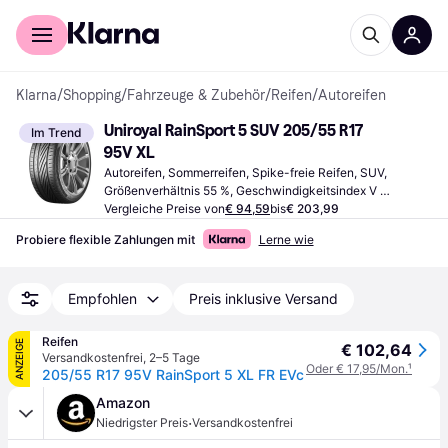
Für Shopper
Für Händler
Klarna
/
Shopping
/
Fahrzeuge & Zubehör
/
Reifen
/
Autoreifen
Uniroyal RainSport 5 SUV 205/55 R17 
Im Trend
95V XL
Autoreifen, Sommerreifen, Spike-freie Reifen, SUV, 
Größenverhältnis 55 %, Geschwindigkeitsindex V 
(240 km/h)
Vergleiche Preise von
€ 94,59
bis
€ 203,99
Probiere flexible Zahlungen mit
Lerne wie
Empfohlen
Preis inklusive Versand
Reifen
ANZEIGE
€ 102,64
Versandkostenfrei
,
2–5 Tage
Oder € 17,95/Mon.
¹
205/55 R17 95V RainSport 5 XL FR EVc
Amazon
·
Niedrigster Preis
Versandkostenfrei