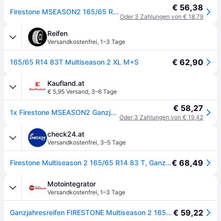
€ 56,38
Firestone MSEASON2 165/65 R14 83T Reifen
Oder 3 Zahlungen von € 18,79
Reifen
Versandkostenfrei
,
1–3 Tage
€ 62,90
165/65 R14 83T Multiseason 2 XL M+S
Kaufland.at
€ 5,95 Versand
,
3–6 Tage
€ 58,27
1x Firestone MSEASON2 Ganzjahresreifen 165/65 R14 83T XL M+S 3PMSF Allwetterreifen Reifen
Oder 3 Zahlungen von € 19,42
check24.at
Versandkostenfrei
,
3–5 Tage
€ 68,49
Firestone Multiseason 2 165/65 R14 83 T, Ganzjahresreifen
Motointegrator
Versandkostenfrei
,
1–3 Tage
€ 59,22
Ganzjahresreifen FIRESTONE Multiseason 2 165/65R14 XL 83T