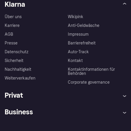
Klarna
Über uns
Wikipink
Karriere
Anti-Geldwäsche
AGB
Impressum
Presse
Barrierefreiheit
Datenschutz
Auto-Track
Sicherheit
Kontakt
Nachhaltigkeit
Kontaktinformationen für
Behörden
Weiterverkaufen
Corporate governance
Privat
Hilfe
Käuferschutzrichtlinien
Business
Einloggen
Beschwerden
Händlersupport
Entwicklerseite
Klarna App
Datenschutzeinstellungen