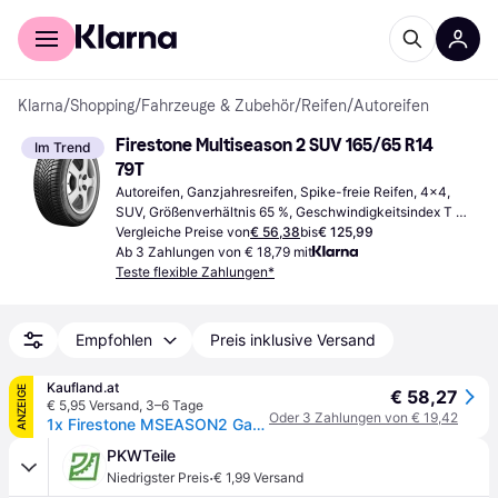
Für Shopper
Für Händler
Klarna
/
Shopping
/
Fahrzeuge & Zubehör
/
Reifen
/
Autoreifen
Firestone Multiseason 2 SUV 165/65 R14 
Im Trend
79T
Autoreifen, Ganzjahresreifen, Spike-freie Reifen, 4x4, 
SUV, Größenverhältnis 65 %, Geschwindigkeitsindex T 
(190 km/h)
Vergleiche Preise von
€ 56,38
bis
€ 125,99
Ab 3 Zahlungen von € 18,79 mit
Teste flexible Zahlungen*
Empfohlen
Preis inklusive Versand
Kaufland.at
ANZEIGE
€ 58,27
€ 5,95 Versand
,
3–6 Tage
Oder 3 Zahlungen von € 19,42
1x Firestone MSEASON2 Ganzjahresreifen 165/65 R14 83T XL M+S 3PMSF Allwetterreifen Reifen
PKWTeile
·
Niedrigster Preis
€ 1,99 Versand