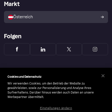
Händlerportal
Betriebsstatus
Markt
Shops entdecken
Dein Widerrufsrecht
Mit Klarna verkaufen
Plattformen und Partner
Österreich
Folgen
Cookies und Datenschutz
Wir verwenden Cookies, um den Betrieb der Website zu
gewährleisten, sowie zur Personalisierung und Analyse Ihres
Surfverhaltens. Darüber hinaus werden auch Daten an unsere
Werbepartner übermittelt.
Einstellungen ändern