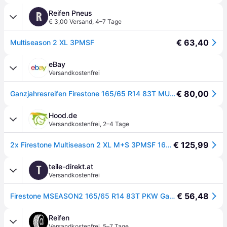
Reifen Pneus
R
€ 3,00 Versand
,
4–7 Tage
€ 63,40
Multiseason 2 XL 3PMSF
eBay
Versandkostenfrei
€ 80,00
Ganzjahresreifen Firestone 165/65 R14 83T MULTISEASON 2 XL M+S
Hood.de
Versandkostenfrei
,
2–4 Tage
€ 125,99
2x Firestone Multiseason 2 XL M+S 3PMSF 165/65R14 83T Reifen Ganzjahresreifen PKW
teile-direkt.at
T
Versandkostenfrei
€ 56,48
Firestone MSEASON2 165/65 R14 83T PKW Ganzjahresreifen Reifen 16745
Reifen
Versandkostenfrei
,
5–7 Tage