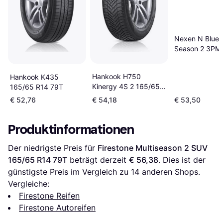
Nexen N Blue 
Season 2 3PM
Ganzjahresreif
65 R14
Hankook H750
Hankook K435
Kinergy 4S 2 165/65
165/65 R14 79T
R14 79T
€ 52,76
€ 54,18
€ 53,50
Produktinformationen
Der niedrigste Preis für 
Firestone Multiseason 2 SUV 
165/65 R14 79T
 beträgt derzeit 
€ 56,38
. Dies ist der 
günstigste Preis im Vergleich zu 
14
 anderen Shops.
Vergleiche:
Firestone Reifen
Firestone Autoreifen