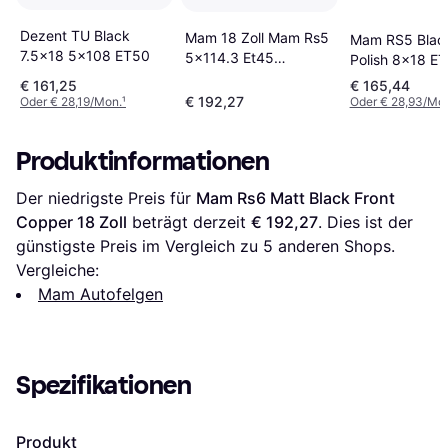
Dezent TU Black
Mam 18 Zoll Mam Rs5
Mam RS5 Black
7.5x18 5x108 ET50
5x114.3 Et45
Polish 8x18 E
Alufelgen Matt Black
LK5/114.3 ML7
€ 161,25
€ 165,44
Front Copper
Felge Alu - Sc
€ 192,27
Oder € 28,19/Mon.
¹
Oder € 28,93/Mo
Produktinformationen
Der niedrigste Preis für 
Mam Rs6 Matt Black Front 
Copper 18 Zoll
 beträgt derzeit 
€ 192,27
. Dies ist der 
günstigste Preis im Vergleich zu 
5
 anderen Shops.
Vergleiche:
Mam Autofelgen
Spezifikationen
Produkt