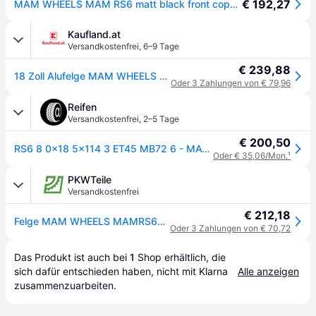
€ 192,27
MAM WHEELS MAM RS6 matt black front copper 8.0Jx18 5x114.3 ET45
Kaufland.at
Versandkostenfrei
,
6–9 Tage
€ 239,88
18 Zoll Alufelge MAM WHEELS RS6 18"x8.00" 5x114.3 PCD ET45 72.6mm Felge Schwarz Matt
Oder 3 Zahlungen von € 79,96
Reifen
Versandkostenfrei
,
2–5 Tage
€ 200,50
RS6 8 0x18 5x114 3 ET45 MB72 6 - MATT BLACK FRONT COPPER
Oder € 35,06/Mon.
¹
PKWTeile
Versandkostenfrei
€ 212,18
Felge MAM WHEELS MAMRS680185114345MBFC
Oder 3 Zahlungen von € 70,72
Das Produkt ist auch bei 
1
Shop
 erhältlich, die 
sich dafür entschieden haben, nicht mit Klarna 
Alle anzeigen
zusammenzuarbeiten.