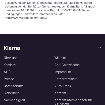
Zustimmung von Klarna. Mindestkaufbetrag 25€ und Höchstbetrag
abhängig von der Bonitätsprüfung. Kreditgeber: Klarna Bank AB (publ),
Sveavägen 46, 111 34 Stockholm, Reg. Nr.: 556737-0431. Siehe
Bedingungen und weitere Informationen unter
https://www.klarna.com/at/agb/
.
Klarna
Über uns
Wikipink
Karriere
Anti-Geldwäsche
AGB
Impressum
Presse
Barrierefreiheit
Datenschutz
Auto-Track
Sicherheit
Kontakt
Nachhaltigkeit
Kontaktinformationen für
Behörden