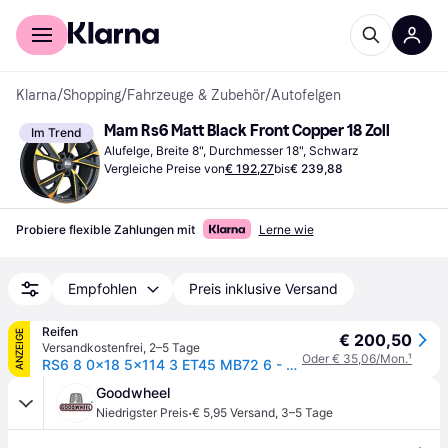
Für Shopper
Für Händler
Klarna
/
Shopping
/
Fahrzeuge & Zubehör
/
Autofelgen
Mam Rs6 Matt Black Front Copper 18 Zoll
Im Trend
Alufelge, Breite 8", Durchmesser 18", Schwarz
Vergleiche Preise von
€ 192,27
bis
€ 239,88
Probiere flexible Zahlungen mit
Lerne wie
Empfohlen
Preis inklusive Versand
Reifen
ANZEIGE
€ 200,50
Versandkostenfrei
,
2–5 Tage
Oder € 35,06/Mon.
¹
RS6 8 0x18 5x114 3 ET45 MB72 6 - MATT BLACK FRONT COPPER
Goodwheel
·
Niedrigster Preis
€ 5,95 Versand
,
3–5 Tage