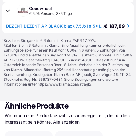
Goodwheel
€ 5,95 Versand
,
3–5 Tage
€ 187,89
DEZENT DEZENT AP BLACK black 7.5Jx18 5x114.3 ET51
¹
Bezahlen Sie ganz in 6 Raten mit Klarna, *APR 17,90%.
*Zahlen Sie in 6 Raten mit Klarna. Eine Anzahlung kann erforderlich sein.
Zahlungsbeispiel für einen Kauf von 1000€ in 6 Raten: 5 Zahlungen von
174,82€ und die letzte Zahlung von 174,81€. Laufzeit: 6 Monate. TIN 17,90%
APR 17,90%. Gesamtbetrag 1048,91€. Zinsen: 48,91€. Dies gilt nur für in
Österreich lebende Personen über 18 Jahre. Vorbehaltlich der Zustimmung
von Klarna. Mindestkaufbetrag 25€ und Höchstbetrag abhängig von der
Bonitätsprüfung. Kreditgeber: Klarna Bank AB (publ), Sveavägen 46, 111 34
Stockholm, Reg. Nr.: 556737-0431. Siehe Bedingungen und weitere
Informationen unter
https://www.klarna.com/at/agb/
.
Ähnliche Produkte
Wir haben eine Produktauswahl zusammengestellt, die für dich 
interessant sein könnte.
Alle anzeigen