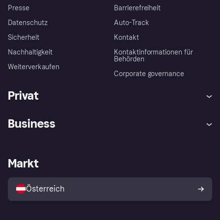
Presse
Barrierefreiheit
Datenschutz
Auto-Track
Sicherheit
Kontakt
Nachhaltigkeit
Kontaktinformationen für
Behörden
Weiterverkaufen
Corporate governance
Privat
Hilfe
Käuferschutzrichtlinien
Business
Einloggen
Beschwerden
Händlersupport
Entwicklerseite
Klarna App
Datenschutzeinstellungen
Händlerportal
Betriebsstatus
Markt
Shops entdecken
Dein Widerrufsrecht
Mit Klarna verkaufen
Plattformen und Partner
Österreich