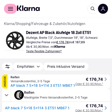
Für Shopper
Für Händler
Klarna
/
Shopping
/
Fahrzeuge & Zubehör
/
Autofelgen
Dezent AP Black Alufelge 18 Zoll ET51
Alufelge, Breite 7,5", Durchmesser 19", 18", Schwarz
Vergleiche Preise von
€ 176,74
bis
€ 187,89
Ab € 30,90/Mon. mit
Teste flexible Zahlungen*
Empfohlen
Preis inklusive Versand
Reifen
ANZEIGE
€ 176,74
Versandkostenfrei
,
2–5 Tage
Oder € 30,90/Mon.
¹
AP black 7 5x18 5x114 3 ET51 MB67 1
Reifen
·
Niedrigster Preis
Versandkostenfrei
,
2–5 Tage
€ 176,74
AP black 7 5x18 5x114 3 ET51 MB67 1
Oder € 30,90/Mon.
¹