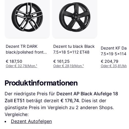
Dezent TR DARK
Dezent tu black Black
Dezent KF Dar
black/polished front
7.5x18 5x112 ET48
7.5x19 5x114.
7.5Jx18 5x112 ET38
MB67 1 Schwa
€ 187,50
€ 161,25
€ 204,79
Oder € 32,78/Mon.
¹
Oder € 28,19/Mon.
¹
Oder € 35,81/Mon
Produktinformationen
Der niedrigste Preis für 
Dezent AP Black Alufelge 18 
Zoll ET51
 beträgt derzeit 
€ 176,74
. Dies ist der 
günstigste Preis im Vergleich zu 
2
 anderen Shops.
Vergleiche:
Dezent Autofelgen