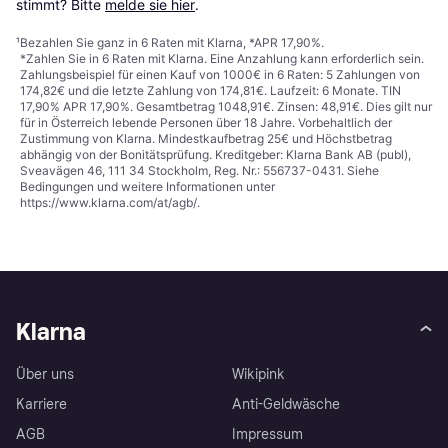
stimmt? Bitte 
melde sie hier
.
¹
Bezahlen Sie ganz in 6 Raten mit Klarna, *APR 17,90%.
*Zahlen Sie in 6 Raten mit Klarna. Eine Anzahlung kann erforderlich sein.
Zahlungsbeispiel für einen Kauf von 1000€ in 6 Raten: 5 Zahlungen von
174,82€ und die letzte Zahlung von 174,81€. Laufzeit: 6 Monate. TIN
17,90% APR 17,90%. Gesamtbetrag 1048,91€. Zinsen: 48,91€. Dies gilt nur
für in Österreich lebende Personen über 18 Jahre. Vorbehaltlich der
Zustimmung von Klarna. Mindestkaufbetrag 25€ und Höchstbetrag
abhängig von der Bonitätsprüfung. Kreditgeber: Klarna Bank AB (publ),
Sveavägen 46, 111 34 Stockholm, Reg. Nr.: 556737-0431. Siehe
Bedingungen und weitere Informationen unter
https://www.klarna.com/at/agb/
.
Klarna
Über uns
Wikipink
Karriere
Anti-Geldwäsche
AGB
Impressum