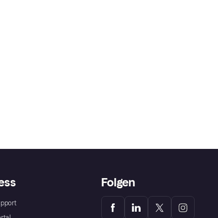
ess
Folgen
pport
rtal