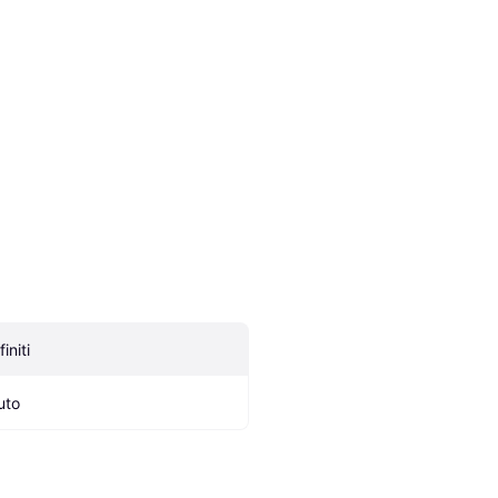
finiti
uto