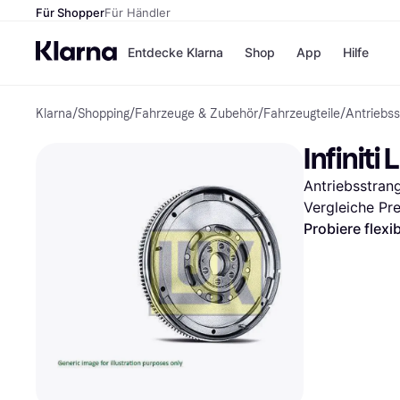
Für Shopper
Für Händler
Entdecke Klarna
Shop
App
Hilfe
Klarna
/
Shopping
/
Fahrzeuge & Zubehör
/
Fahrzeugteile
/
Antriebs
Zahlungsmethoden
Shops
Zahlungsmethoden
MediaM
Infinit
Sofort bezahlen
H&M
Bezahle in 3
Temu
Antriebsstran
Teilzahlungen
Kauflan
Bezahle in bis zu 30
Samsu
Vergleiche Pr
Tagen
Probiere flexi
Ratenzahlung
Alle Shops