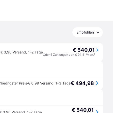
Empfohlen
€ 540,01
€ 3,90 Versand
,
1–2 Tage
Oder 6 Zahlungen von € 94,41/Mon.
¹
€ 494,98
·
Niedrigster Preis
€ 6,99 Versand
,
1–3 Tage
€ 540,01
€ 3,90 Versand
,
1–2 Tage