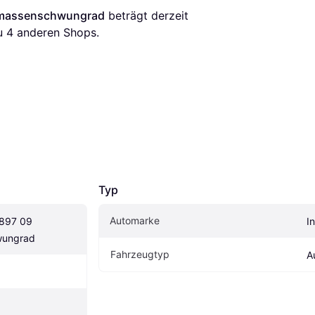
eimassenschwungrad
 beträgt derzeit 
u 
4
 anderen Shops.
Typ
Automarke
0897 09 
In
wungrad
Fahrzeugtyp
A