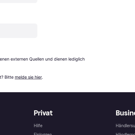
en externen Quellen und dienen lediglich 
? Bitte 
melde sie hier
.
Privat
Busin
Hilfe
Händlersu
Einloggen
Händlerpo