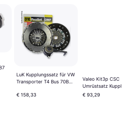
87
LuK Kupplungssatz für VW
Valeo Kit3p CSC
Transporter T4 Bus 70B
Umrüstsatz Kupplung
70C
834312
€ 158,33
€ 93,29