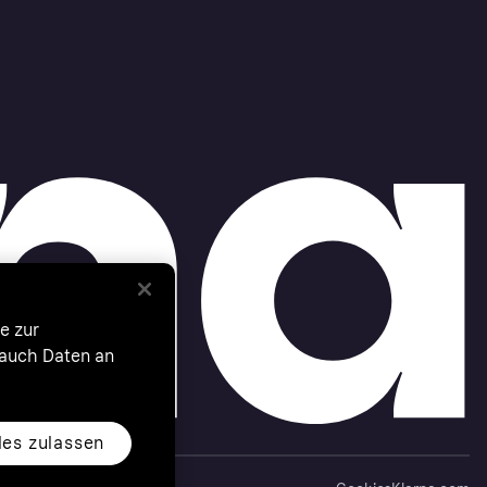
e zur
 auch Daten an
les zulassen