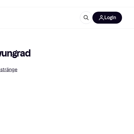
Login
Weitere Informationen
sstattung
M
Was ist Klarna?
hwungrad
sstränge
tegorien