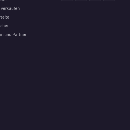
a verkaufen
rseite
tatus
en und Partner