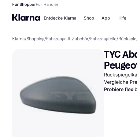
Für Shopper
Für Händler
Entdecke Klarna
Shop
App
Hilfe
Klarna
/
Shopping
/
Fahrzeuge & Zubehör
/
Fahrzeugteile
/
Rückspie
Zahlungsmethoden
Shops
Zahlungsmethoden
MediaM
TYC Abd
Sofort bezahlen
H&M
Bezahle in 3
Temu
Peugeo
Teilzahlungen
Kauflan
Bezahle in bis zu 30
Samsu
Rückspiegelk
Tagen
Vergleiche Pr
Ratenzahlung
Probiere flexi
Alle Shops