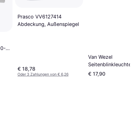
Prasco VV6127414
Abdeckung, Außenspiegel
80-2
Van Wezel
Seitenblinkleuchte Se
€ 18,78
Alhambra VW Sharan
€ 17,90
Oder 3 Zahlungen von € 6,26
Tiguan