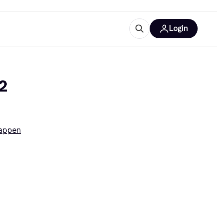
Login
Weitere Informationen
sstattung
M
Was ist Klarna?
 
appen
tegorien