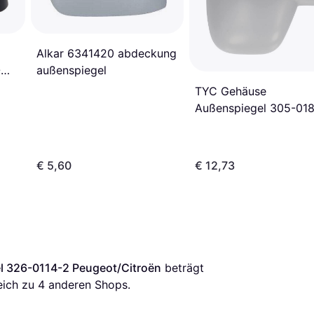
Alkar 6341420 abdeckung
außenspiegel
-
TYC Gehäuse
Außenspiegel 305-01
Links
€ 5,60
€ 12,73
 326-0114-2 Peugeot/Citroën
 beträgt 
eich zu 
4
 anderen Shops.