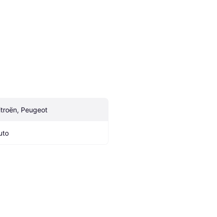
itroën, Peugeot
uto