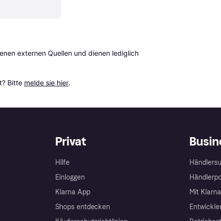
en externen Quellen und dienen lediglich 
? Bitte 
melde sie hier
.
Privat
Busin
Hilfe
Händlersu
Einloggen
Händlerpo
Klarna App
Mit Klarn
Shops entdecken
Entwickle