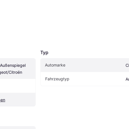
Typ
Automarke
ußenspiegel 
C
eot/Citroën
Fahrzeugtyp
A
pen