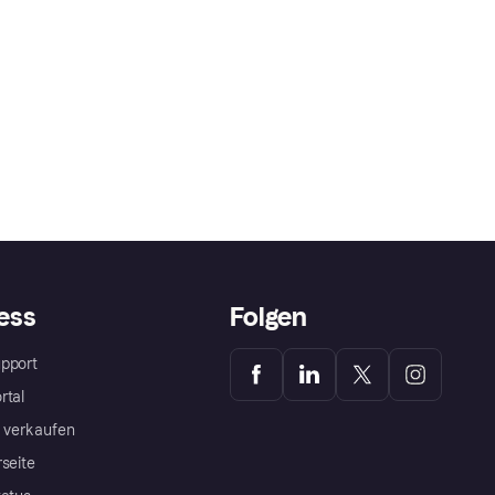
ess
Folgen
pport
rtal
a verkaufen
rseite