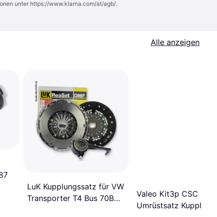
ionen unter
https://www.klarna.com/at/agb/
.
Alle anzeigen
87
LuK Kupplungssatz für VW
Valeo Kit3p CSC
Transporter T4 Bus 70B
Umrüstsatz Kupplung
70C
4110032001,4110032021
834312