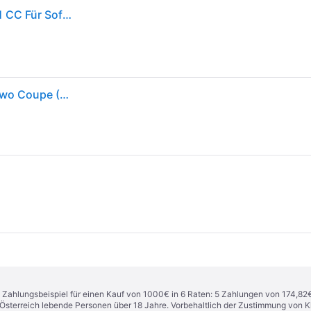
Kupplungsset + Lager Sachs Smart Forfour (454) 1.1 CC Für Softouch Getriebe
SACHS 3000 951 097 Kupplungssatz für Smart Fortwo Coupe (451) 2007 - und Andere Fahrzeuge
n. Zahlungsbeispiel für einen Kauf von 1000€ in 6 Raten: 5 Zahlungen von 174,82
in Österreich lebende Personen über 18 Jahre. Vorbehaltlich der Zustimmung von