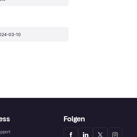
024-03-10
ess
Folgen
pport