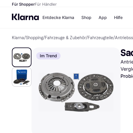
Für Shopper
Für Händler
Entdecke Klarna
Shop
App
Hilfe
Klarna
/
Shopping
/
Fahrzeuge & Zubehör
/
Fahrzeugteile
/
Antriebs
Zahlungsmethoden
Shops
Zahlungsmethoden
MediaM
Sa
Sofort bezahlen
H&M
Im Trend
Bezahle in 3
Temu
Antri
Teilzahlungen
Kauflan
Bezahle in bis zu 30
Samsu
Vergl
Tagen
Probi
Ratenzahlung
Alle Shops