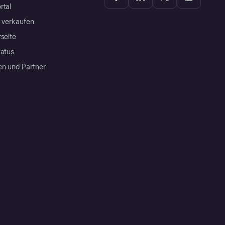
rtal
a verkaufen
rseite
tatus
en und Partner