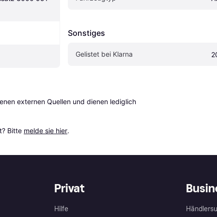
Sonstiges
Gelistet bei Klarna
2
en externen Quellen und dienen lediglich 
? Bitte 
melde sie hier
.
Privat
Busin
Hilfe
Händlersu