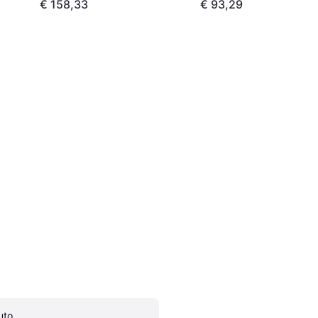
€ 158,33
€ 93,29
uto