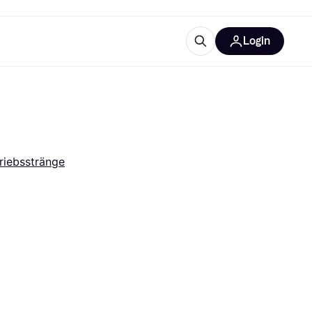
Login
Weitere Informationen
sstattung
M
Was ist Klarna?
riebsstränge
tegorien