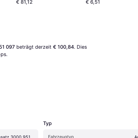
€ 81,12
€ 6,51
51 097
 beträgt derzeit 
€ 100,84
. Dies 
ps.
Typ
Fahrzeugtyp
satz 3000 951 
A