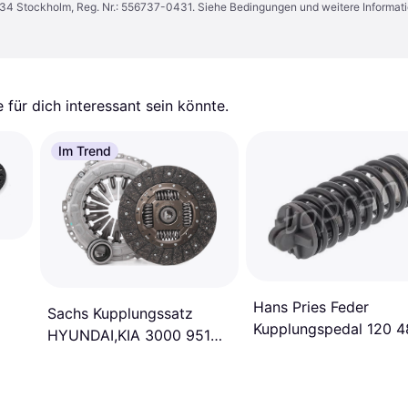
1 34 Stockholm, Reg. Nr.: 556737-0431. Siehe Bedingungen und weitere Informat
für dich interessant sein könnte.
Im Trend
Hans Pries Feder
Sachs Kupplungssatz
Kupplungspedal 120 4
HYUNDAI,KIA 3000 951
556
4110032001,4110032021,4130032001
4130032002,4130032005,4130032021,4142132000,