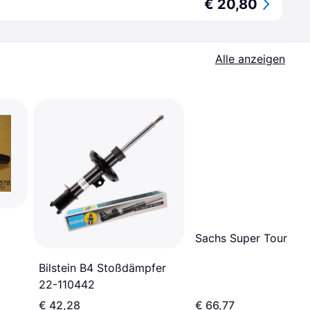
€ 20,80
Alle anzeigen
Sachs Super Touring
Bilstein B4 Stoßdämpfer
22-110442
€ 42,28
€ 66,77