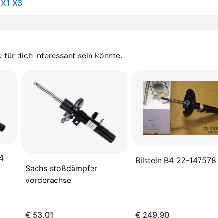
 X1 X3
für dich interessant sein könnte.
b4
Bilstein B4 22-147578
Sachs stoßdämpfer
vorderachse
€ 53,01
€ 249,90