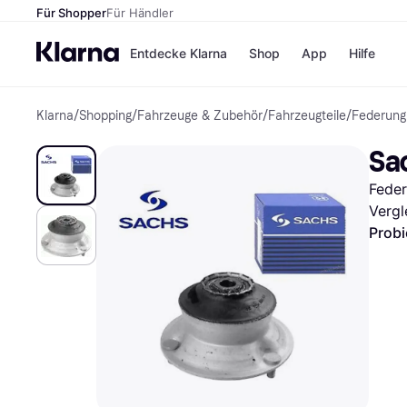
Für Shopper
Für Händler
Entdecke Klarna
Shop
App
Hilfe
Klarna
/
Shopping
/
Fahrzeuge & Zubehör
/
Fahrzeugteile
/
Federung
Zahlungsmethoden
Shops
Zahlungsmethoden
MediaM
Sa
Sofort bezahlen
H&M
Bezahle in 3
Temu
Fede
Teilzahlungen
Kauflan
Bezahle in bis zu 30
Samsu
Vergl
Tagen
Probi
Ratenzahlung
Alle Shops