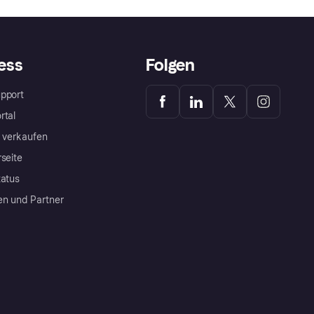
ess
Folgen
pport
rtal
a verkaufen
rseite
tatus
en und Partner