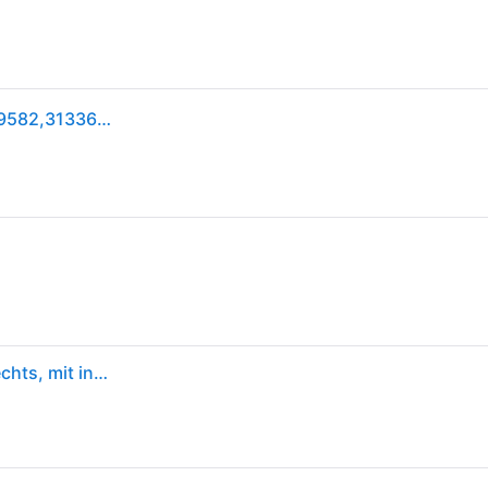
SACHS Federbeinstützlager BMW 802 186 31336769582,31336770568,6760943 Domlager,Federbeinstützlager,Federbeinlager,Stützlager 6769582,1094616
SACHS 802 186 Federbeinstützlager Vorderachse rechts, mit integriertem Kugellager