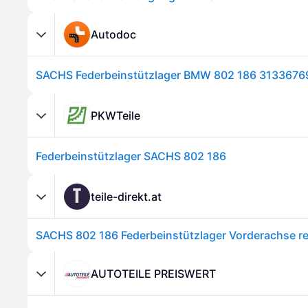
Autodoc
PKWTeile
Federbeinstützlager SACHS 802 186
T
teile-direkt.at
AUTOTEILE PREISWERT