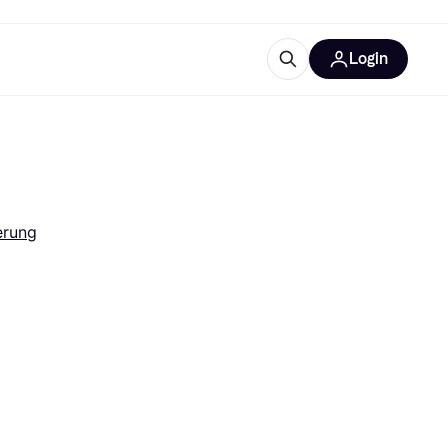
Login
Weitere Informationen
sstattung
M
Was ist Klarna?
erung
tegorien