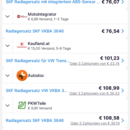
€ 76,07
SKF Radlagersatz mit integriertem ABS-Sensor VKBA 3646 Position Vorderachse Außendurchmesser 85 mm Höhe 173 mm Länge 153 mm Breite 153 mm
Motointegrator
€ 6,99 Versand
,
1–3 Tage
€ 76,54
Radlagersatz SKF VKBA 3646
Kaufland.at
€ 15,00 Versand
,
5–6 Tage
€ 101,23
SKF Radlagersatz für VW Transporter V Bus (7HB, 7HJ, 7EB, 7EJ, 7EF, 7EG, 7HF, 7EC) 85mm VKBA 3646
Oder 3 Zahlungen von € 33,74
Autodoc
€ 108,99
SKF Radlagersatz VW VKBA 3646 7H0401611H,7H0498611,7L0498611 Radlager,Radlager & Radlagersatz VKN600,VKN601,VKN6021,7H0401611D,7H0401611E
Oder 3 Zahlungen von € 36,33
PKWTeile
€ 9,95 Versand
€ 108,58
Radlagersatz SKF VKBA 3646
Oder 3 Zahlungen von € 36,19