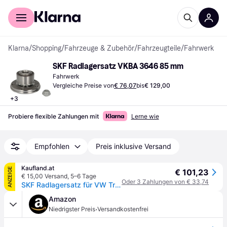
Für Shopper
Für Händler
Klarna
/
Shopping
/
Fahrzeuge & Zubehör
/
Fahrzeugteile
/
Fahrwerk
SKF Radlagersatz VKBA 3646 85 mm
Fahrwerk
Vergleiche Preise von
€ 76,07
bis
€ 129,00
+
3
Probiere flexible Zahlungen mit
Lerne wie
Empfohlen
Preis inklusive Versand
Kaufland.at
ANZEIGE
€ 101,23
€ 15,00 Versand
,
5–6 Tage
Oder 3 Zahlungen von € 33,74
SKF Radlagersatz für VW Transporter V Bus (7HB, 7HJ, 7EB, 7EJ, 7EF, 7EG, 7HF, 7EC) 85mm VKBA 3646
Amazon
·
Niedrigster Preis
Versandkostenfrei