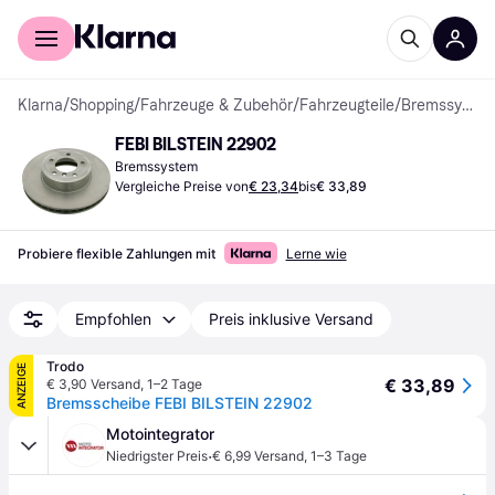
Für Shopper
Für Händler
Klarna
/
Shopping
/
Fahrzeuge & Zubehör
/
Fahrzeugteile
/
Bremssysteme
FEBI BILSTEIN 22902
Bremssystem
Vergleiche Preise von
€ 23,34
bis
€ 33,89
Probiere flexible Zahlungen mit
Lerne wie
Empfohlen
Preis inklusive Versand
Trodo
ANZEIGE
€ 33,89
€ 3,90 Versand
,
1–2 Tage
Bremsscheibe FEBI BILSTEIN 22902
Motointegrator
·
Niedrigster Preis
€ 6,99 Versand
,
1–3 Tage