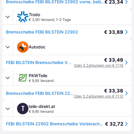
€ 23,34
Bremsscheibe FEBI BILSTEIN 22902 vorne, belüftet, 1 Stück
Trodo
€ 3,90 Versand
,
1–2 Tage
€ 33,89
Bremsscheibe FEBI BILSTEIN 22902
Autodoc
€ 33,49
FEBI BILSTEIN Bremsscheibe VW,FORD,AUDI 22902 1K0615301T,JZW615301J,2631430 Bremsscheiben,Scheibenbremsen VWN3CA1125AA,1K0615301K,5Q0615301H
Oder 3 Zahlungen von € 11,16
PKWTeile
€ 9,95 Versand
€ 33,38
Bremsscheibe FEBI BILSTEIN 22902
Oder 3 Zahlungen von € 11,12
teile-direkt.at
T
€ 9,95 Versand
€ 32,72
FEBI BILSTEIN 22902 Bremsscheibe Vorderachse, innenbelüftet, beschichtet