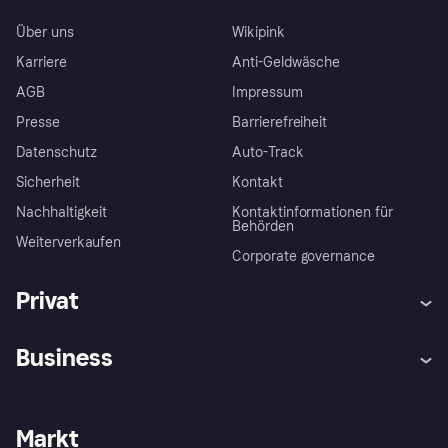
Über uns
Wikipink
Karriere
Anti-Geldwäsche
AGB
Impressum
Presse
Barrierefreiheit
Datenschutz
Auto-Track
Sicherheit
Kontakt
Nachhaltigkeit
Kontaktinformationen für
Behörden
Weiterverkaufen
Corporate governance
Privat
Hilfe
Käuferschutzrichtlinien
Business
Einloggen
Beschwerden
Händlersupport
Entwicklerseite
Klarna App
Datenschutzeinstellungen
Händlerportal
Betriebsstatus
Markt
Shops entdecken
Dein Widerrufsrecht