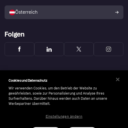
Mit Klarna verkaufen
Plattformen und Partner
Österreich
Folgen
Cookies und Datenschutz
Wir verwenden Cookies, um den Betrieb der Website zu
gewährleisten, sowie zur Personalisierung und Analyse Ihres
Surfverhaltens. Darüber hinaus werden auch Daten an unsere
Werbepartner übermittelt.
Einstellungen ändern
Copyright © 2005-2026 Klarna Bank AB (publ). Headquarters: Stockholm, Sweden. All
rights reserved. Klarna Bank AB (publ). Sveavägen 46, 111 34 Stockholm. Organization