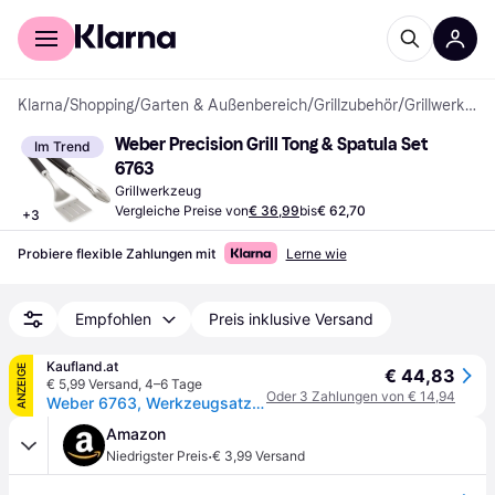
Für Shopper
Für Händler
Klarna
/
Shopping
/
Garten & Außenbereich
/
Grillzubehör
/
Grillwerkzeuge
Weber Precision Grill Tong & Spatula Set 
Im Trend
6763
Grillwerkzeug
Vergleiche Preise von
€ 36,99
bis
€ 62,70
+
3
Probiere flexible Zahlungen mit
Lerne wie
Empfohlen
Preis inklusive Versand
Kaufland.at
ANZEIGE
€ 44,83
€ 5,99 Versand
,
4–6 Tage
Oder 3 Zahlungen von € 14,94
Weber 6763, Werkzeugsatz, Schwarz, Edelstahl, Edelstahl, 580,1 mm, 209 mm, 55,1 mm
Amazon
·
Niedrigster Preis
€ 3,99 Versand