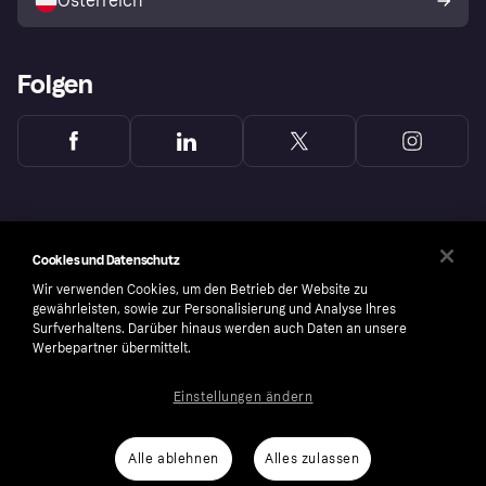
Österreich
Folgen
Cookies und Datenschutz
Wir verwenden Cookies, um den Betrieb der Website zu
gewährleisten, sowie zur Personalisierung und Analyse Ihres
Surfverhaltens. Darüber hinaus werden auch Daten an unsere
Werbepartner übermittelt.
Einstellungen ändern
Copyright © 2005-2026 Klarna Bank AB (publ). Headquarters: Stockholm, Sweden. All
rights reserved. Klarna Bank AB (publ). Sveavägen 46, 111 34 Stockholm. Organization
number: 556737-0431
Alle ablehnen
Alles zulassen
Cookies
Klarna.com