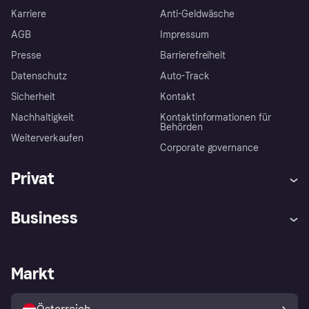
Karriere
Anti-Geldwäsche
AGB
Impressum
Presse
Barrierefreiheit
Datenschutz
Auto-Track
Sicherheit
Kontakt
Nachhaltigkeit
Kontaktinformationen für
Behörden
Weiterverkaufen
Corporate governance
Privat
Hilfe
Käuferschutzrichtlinien
Business
Einloggen
Beschwerden
Händlersupport
Entwicklerseite
Klarna App
Datenschutzeinstellungen
Händlerportal
Betriebsstatus
Markt
Shops entdecken
Dein Widerrufsrecht
Mit Klarna verkaufen
Plattformen und Partner