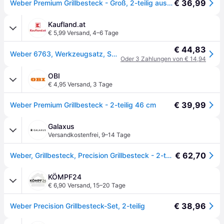
€ 36,99
Weber Premium Grillbesteck - Groß, 2-teilig aus Edelstahl, bestehend aus Grillzange und Wender (je 46cm), mit praktischen Henkeln, spülmaschinenfest - Silber (6763)
Kaufland.at
€ 5,99 Versand
,
4–6 Tage
€ 44,83
Weber 6763, Werkzeugsatz, Schwarz, Edelstahl, Edelstahl, 580,1 mm, 209 mm, 55,1 mm
Oder 3 Zahlungen von € 14,94
OBI
€ 4,95 Versand
,
3 Tage
€ 39,99
Weber Premium Grillbesteck - 2-teilig 46 cm
Galaxus
Versandkostenfrei
,
9–14 Tage
€ 62,70
Weber, Grillbesteck, Precision Grillbesteck - 2-teilig
KÖMPF24
€ 6,90 Versand
,
15–20 Tage
€ 38,96
Weber Precision Grillbesteck-Set, 2-teilig