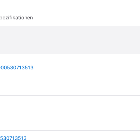
pezifikationen
4000530713513
0530713513