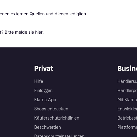
en externen Quellen und dienen lediglich 
? Bitte 
melde sie hier
.
Privat
Busin
Hilfe
Händlersu
Einloggen
Händlerpo
Klarna App
Mit Klarn
Shops entdecken
Entwickle
Käuferschutzrichtlinien
Betriebss
Beschwerden
Plattform
Datenschutzeinstellungen