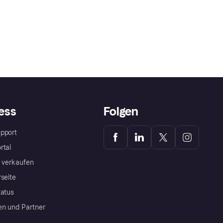
ess
Folgen
pport
rtal
a verkaufen
rseite
tatus
en und Partner