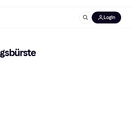
Login
Weitere Informationen
sstattung
M
Was ist Klarna?
gsbürste
tegorien