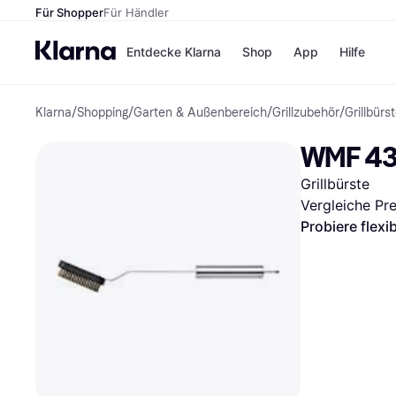
Für Shopper
Für Händler
Entdecke Klarna
Shop
App
Hilfe
Klarna
/
Shopping
/
Garten & Außenbereich
/
Grillzubehör
/
Grillbürs
Zahlungsmethoden
Shops
Zahlungsmethoden
MediaM
WMF 43c
Sofort bezahlen
H&M
Bezahle in 3
Temu
Grillbürste
Teilzahlungen
Kauflan
Bezahle in bis zu 30
Samsu
Vergleiche Pr
Tagen
Probiere flexi
Ratenzahlung
Alle Shops