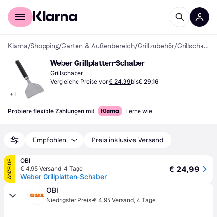
Für Shopper
Für Händler
Klarna
/
Shopping
/
Garten & Außenbereich
/
Grillzubehör
/
Grillschaber
Weber Grillplatten-Schaber
Grillschaber
Vergleiche Preise von
€ 24,99
bis
€ 29,16
+
1
Probiere flexible Zahlungen mit
Lerne wie
Empfohlen
Preis inklusive Versand
OBI
ANZEIGE
€ 24,99
€ 4,95 Versand
,
4 Tage
Weber Grillplatten-Schaber
OBI
·
Niedrigster Preis
€ 4,95 Versand
,
4 Tage