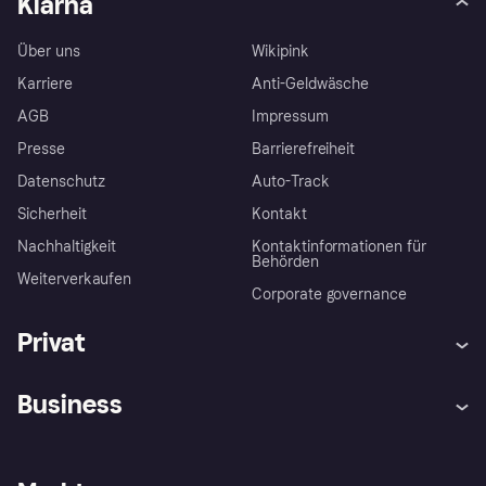
Klarna
Über uns
Wikipink
Karriere
Anti-Geldwäsche
AGB
Impressum
Presse
Barrierefreiheit
Datenschutz
Auto-Track
Sicherheit
Kontakt
Nachhaltigkeit
Kontaktinformationen für
Behörden
Weiterverkaufen
Corporate governance
Privat
Hilfe
Käuferschutzrichtlinien
Business
Einloggen
Beschwerden
Händlersupport
Entwicklerseite
Klarna App
Datenschutzeinstellungen
Händlerportal
Betriebsstatus