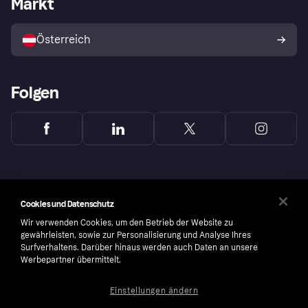
Markt
Shops entdecken
Dein Widerrufsrecht
Mit Klarna verkaufen
Plattformen und Partner
Österreich
Folgen
Cookies und Datenschutz
Wir verwenden Cookies, um den Betrieb der Website zu
gewährleisten, sowie zur Personalisierung und Analyse Ihres
Surfverhaltens. Darüber hinaus werden auch Daten an unsere
Werbepartner übermittelt.
Einstellungen ändern
Copyright © 2005-2026 Klarna Bank AB (publ). Headquarters: Stockholm, Sweden. All