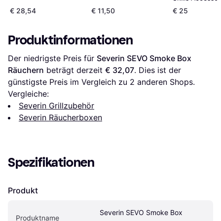
Set 7004 + 70
€ 28,54
€ 11,50
€ 25
7007 - Multi
Produktinformationen
Der niedrigste Preis für 
Severin SEVO Smoke Box 
Räuchern
 beträgt derzeit 
€ 32,07
. Dies ist der 
günstigste Preis im Vergleich zu 
2
 anderen Shops.
Vergleiche:
Severin Grillzubehör
Severin Räucherboxen
Spezifikationen
Produkt
Severin SEVO Smoke Box 
Produktname