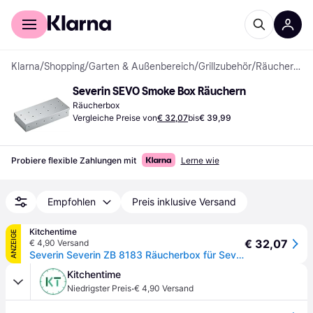
Für Shopper
Für Händler
Klarna
/
Shopping
/
Garten & Außenbereich
/
Grillzubehör
/
Räucherboxen
Severin SEVO Smoke Box Räuchern
Räucherbox
Vergleiche Preise von
€ 32,07
bis
€ 39,99
Probiere flexible Zahlungen mit
Lerne wie
Empfohlen
Preis inklusive Versand
Kitchentime
ANZEIGE
€ 32,07
€ 4,90 Versand
Severin Severin ZB 8183 Räucherbox für Sevo-Grills Silber
Kitchentime
·
Niedrigster Preis
€ 4,90 Versand