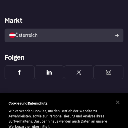
Einloggen
Beschwerden
Händlersupport
Entwicklerseite
Klarna App
Datenschutzeinstellungen
Händlerportal
Betriebsstatus
Markt
Shops entdecken
Dein Widerrufsrecht
Mit Klarna verkaufen
Plattformen und Partner
Österreich
Folgen
Cookies und Datenschutz
Wir verwenden Cookies, um den Betrieb der Website zu
gewährleisten, sowie zur Personalisierung und Analyse Ihres
Surfverhaltens. Darüber hinaus werden auch Daten an unsere
Werbepartner übermittelt.