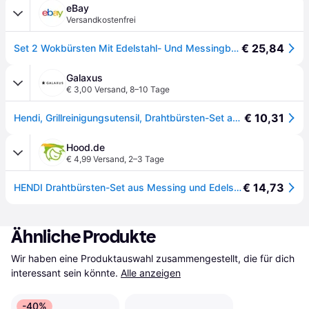
eBay
Versandkostenfrei
€ 25,84
Set 2 Wokbürsten Mit Edelstahl- Und Messingborsten Für Grill 29 Cm - Hendi
Galaxus
€ 3,00 Versand
,
8–10 Tage
€ 10,31
Hendi, Grillreinigungsutensil, Drahtbürsten-Set aus Messing Edelstahl (29.60cm)
Hood.de
€ 4,99 Versand
,
2–3 Tage
€ 14,73
HENDI Drahtbürsten-Set aus Messing und Edelstahl - 2 Stk., 2 Stk., (L)290mm
Ähnliche Produkte
Wir haben eine Produktauswahl zusammengestellt, die für dich 
interessant sein könnte.
Alle anzeigen
-40%