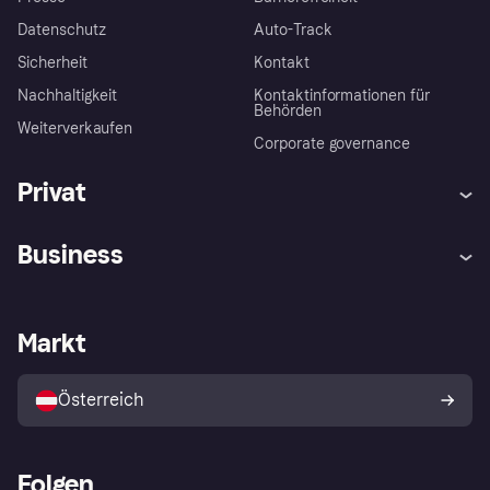
Datenschutz
Auto-Track
Sicherheit
Kontakt
Nachhaltigkeit
Kontaktinformationen für
Behörden
Weiterverkaufen
Corporate governance
Privat
Hilfe
Käuferschutzrichtlinien
Business
Einloggen
Beschwerden
Händlersupport
Entwicklerseite
Klarna App
Datenschutzeinstellungen
Händlerportal
Betriebsstatus
Markt
Shops entdecken
Dein Widerrufsrecht
Mit Klarna verkaufen
Plattformen und Partner
Österreich
Folgen