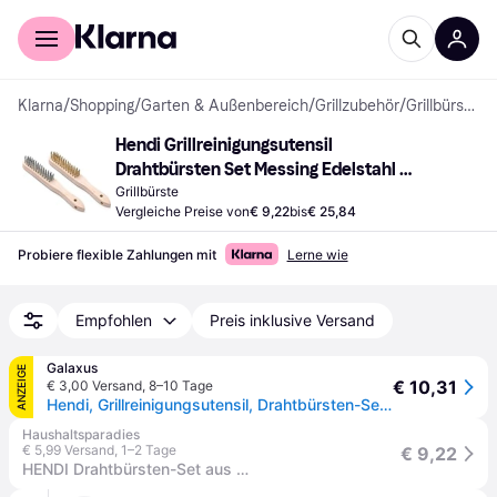
Für Shopper
Für Händler
Klarna
/
Shopping
/
Garten & Außenbereich
/
Grillzubehör
/
Grillbürsten
Hendi Grillreinigungsutensil 
Drahtbürsten Set Messing Edelstahl 
29.60 cm
Grillbürste
Vergleiche Preise von
€ 9,22
bis
€ 25,84
Probiere flexible Zahlungen mit
Lerne wie
Empfohlen
Preis inklusive Versand
Galaxus
ANZEIGE
€ 10,31
€ 3,00 Versand
,
8–10 Tage
Hendi, Grillreinigungsutensil, Drahtbürsten-Set aus Messing Edelstahl (29.60cm)
Haushaltsparadies
€ 5,99 Versand
,
1–2 Tage
€ 9,22
HENDI Drahtbürsten-Set aus Messing und Edelstahl - 2 Stk., 2 Stk., (L)290mm