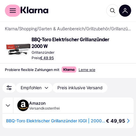
Für Shopper
Für Händler
Klarna
/
Shopping
/
Garten & Außenbereich
/
Grillzubehör
/
Grillanzünder
BBQ-Toro Elektrischer Grillanzünder 
2000 W
Grillanzünder
Preis
€ 49,95
Probiere flexible Zahlungen mit
Lerne wie
Empfohlen
Preis inklusive Versand
Amazon
Versandkostenfrei
€ 49,95
BBQ-Toro Elektrischer Grillanzünder IGGI | 2000 W, 650 °C | Elektro Kohleanzünder für BBQ Holzkohle, Grill und Kamin | Outdoor Feueranzünder | Grillkohlezünder, Grillzünder, Kaminanzünder