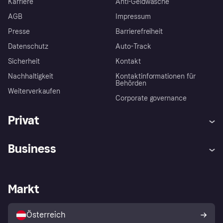
Karriere
Anti-Geldwäsche
AGB
Impressum
Presse
Barrierefreiheit
Datenschutz
Auto-Track
Sicherheit
Kontakt
Nachhaltigkeit
Kontaktinformationen für
Behörden
Weiterverkaufen
Corporate governance
Privat
Hilfe
Käuferschutzrichtlinien
Business
Einloggen
Beschwerden
Händlersupport
Entwicklerseite
Klarna App
Datenschutzeinstellungen
Händlerportal
Betriebsstatus
Markt
Shops entdecken
Dein Widerrufsrecht
Mit Klarna verkaufen
Plattformen und Partner
Österreich