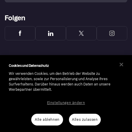
Folgen
Cookies und Datenschutz
Wir verwenden Cookies, um den Betrieb der Website zu
gewährleisten, sowie zur Personalisierung und Analyse Ihres
Surfverhaltens. Darüber hinaus werden auch Daten an unsere
Werbepartner übermittelt.
Einstellungen ändern
Copyright © 2005-2026 Klarna Bank AB (publ). Headquarters: Stockholm, Sweden. All
rights reserved. Klarna Bank AB (publ). Sveavägen 46, 111 34 Stockholm. Organization
number: 556737-0431
Alle ablehnen
Alles zulassen
Cookies
Klarna.com