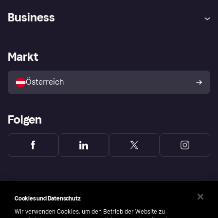
Hilfe
Käuferschutzrichtlinien
Business
Einloggen
Beschwerden
Händlersupport
Entwicklerseite
Klarna App
Datenschutzeinstellungen
Händlerportal
Betriebsstatus
Markt
Shops entdecken
Dein Widerrufsrecht
Mit Klarna verkaufen
Plattformen und Partner
Österreich
Folgen
Cookies und Datenschutz
Wir verwenden Cookies, um den Betrieb der Website zu