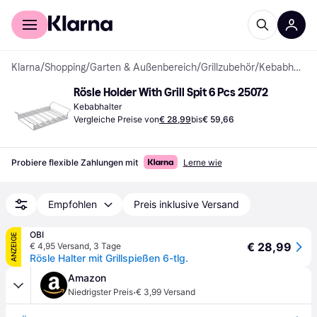
Für Shopper
Für Händler
Klarna
/
Shopping
/
Garten & Außenbereich
/
Grillzubehör
/
Kebabhalter
Rösle Holder With Grill Spit 6 Pcs 25072
Kebabhalter
Vergleiche Preise von
€ 28,99
bis
€ 59,66
Probiere flexible Zahlungen mit
Lerne wie
Empfohlen
Preis inklusive Versand
OBI
ANZEIGE
€ 28,99
€ 4,95 Versand
,
3 Tage
Rösle Halter mit Grillspießen 6-tlg.
Amazon
·
Niedrigster Preis
€ 3,99 Versand