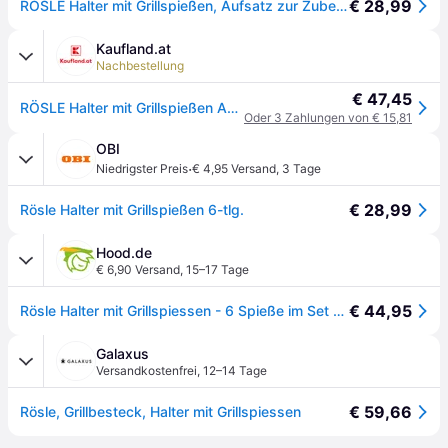
€ 28,99
RÖSLE Halter mit Grillspießen, Aufsatz zur Zubereitung von Schaschlik und Gemüse auf Gas- und Kohlegrill, 6-teilig, Edelstahl 18/10, spülmaschinengeeignet
Kaufland.at
Nachbestellung
€ 47,45
RÖSLE Halter mit Grillspießen Aufsatz zur Zubereitung von Schaschlik und Gemüse auf Gas- und Kohlegrill 6-teilig Edelstahl
Oder 3 Zahlungen von € 15,81
OBI
·
Niedrigster Preis
€ 4,95 Versand
,
3 Tage
€ 28,99
Rösle Halter mit Grillspießen 6-tlg.
Hood.de
€ 6,90 Versand
,
15–17 Tage
€ 44,95
Rösle Halter mit Grillspiessen - 6 Spieße im Set mit Halterung 250072
Galaxus
Versandkostenfrei
,
12–14 Tage
€ 59,66
Rösle, Grillbesteck, Halter mit Grillspiessen