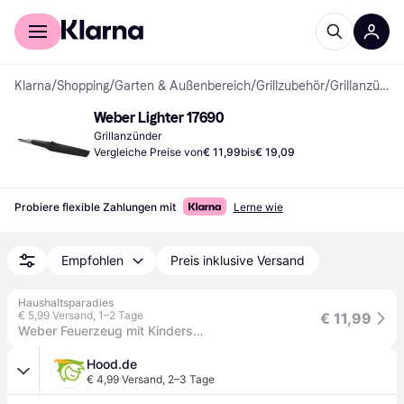
Für Shopper
Für Händler
Klarna
/
Shopping
/
Garten & Außenbereich
/
Grillzubehör
/
Grillanzünder
Weber Lighter 17690
Grillanzünder
Vergleiche Preise von
€ 11,99
bis
€ 19,09
Probiere flexible Zahlungen mit
Lerne wie
Empfohlen
Preis inklusive Versand
Haushaltsparadies
€ 5,99 Versand
,
1–2 Tage
€ 11,99
Weber Feuerzeug mit Kindersicherung, nachfüllbar
Hood.de
€ 4,99 Versand
,
2–3 Tage