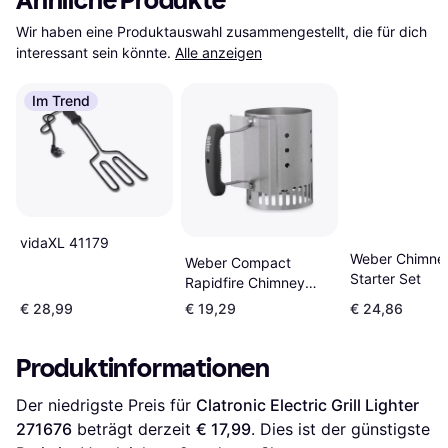
Ähnliche Produkte
Wir haben eine Produktauswahl zusammengestellt, die für dich 
interessant sein könnte.
Alle anzeigen
Im Trend
vidaXL 41179
Weber Chimne
Weber Compact
Starter Set
Rapidfire Chimney
Starter 7447
€ 28,99
€ 19,29
€ 24,86
Produktinformationen
Der niedrigste Preis für 
Clatronic Electric Grill Lighter 
271676
 beträgt derzeit 
€ 17,99
. Dies ist der günstigste 