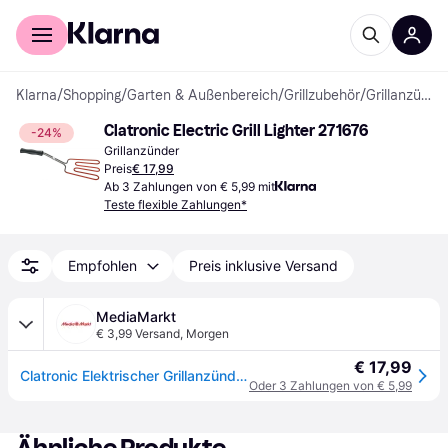
Für Shopper
Für Händler
Klarna
/
Shopping
/
Garten & Außenbereich
/
Grillzubehör
/
Grillanzünder
Clatronic Electric Grill Lighter 271676
-24%
Grillanzünder
Preis
€ 17,99
Ab 3 Zahlungen von € 5,99 mit
Teste flexible Zahlungen*
Empfohlen
Preis inklusive Versand
MediaMarkt
€ 3,99 Versand
,
Morgen
€ 17,99
Clatronic Elektrischer Grillanzünder EGA 3404 elektrischer Grillanzünder, schwarz (800 Watt)
Oder 3 Zahlungen von € 5,99