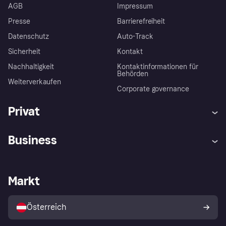
AGB
Impressum
Presse
Barrierefreiheit
Datenschutz
Auto-Track
Sicherheit
Kontakt
Nachhaltigkeit
Kontaktinformationen für
Behörden
Weiterverkaufen
Corporate governance
Privat
Hilfe
Käuferschutzrichtlinien
Business
Einloggen
Beschwerden
Händlersupport
Entwicklerseite
Klarna App
Datenschutzeinstellungen
Händlerportal
Betriebsstatus
Markt
Shops entdecken
Dein Widerrufsrecht
Mit Klarna verkaufen
Plattformen und Partner
Österreich