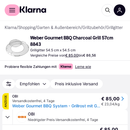
Für Shopper
Für Händler
Klarna
/
Shopping
/
Garten & Außenbereich
/
Grillzubehör
/
Grillgitter
Weber Gourmet BBQ Charcoal Grill 57cm 
8843
Grillgitter 54.5 cm x 54.5 cm
Vergleiche Preise von
€ 85,00
bis
€ 86,56
Probiere flexible Zahlungen mit
Lerne wie
Empfohlen
Preis inklusive Versand
OBI
ANZEIGE
€ 85,00
Versandkostenfrei
,
4 Tage
€ 23,04/kg
Weber Gourmet BBQ System - Grillrost mit Grillrosteinsatz Edelstahl
OBI
·
Niedrigster Preis
Versandkostenfrei
,
4 Tage
€ 85,00