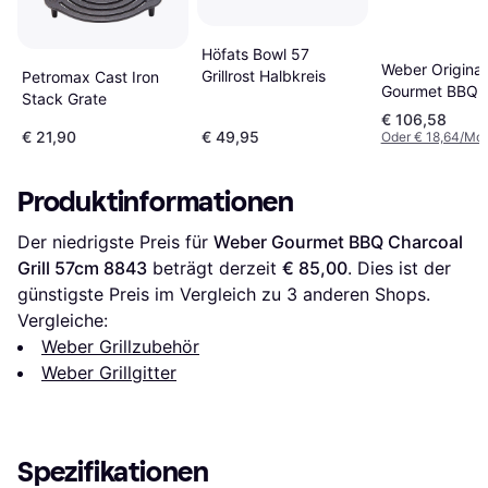
Höfats Bowl 57
Weber Original
Grillrost Halbkreis
Petromax Cast Iron
Gourmet BBQ 
Stack Grate
Cooking Grate 
€ 106,58
200 Series
€ 21,90
€ 49,95
Oder € 18,64/Mon
Produktinformationen
Der niedrigste Preis für 
Weber Gourmet BBQ Charcoal 
Grill 57cm 8843
 beträgt derzeit 
€ 85,00
. Dies ist der 
günstigste Preis im Vergleich zu 
3
 anderen Shops.
Vergleiche:
Weber Grillzubehör
Weber Grillgitter
Spezifikationen