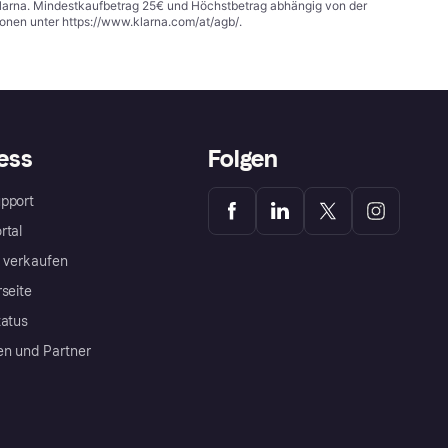
 Klarna. Mindestkaufbetrag 25€ und Höchstbetrag abhängig von der
ionen unter
https://www.klarna.com/at/agb/
.
ess
Folgen
pport
rtal
a verkaufen
rseite
tatus
en und Partner