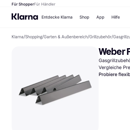
Für Shopper
Für Händler
Entdecke Klarna
Shop
App
Hilfe
Klarna
/
Shopping
/
Garten & Außenbereich
/
Grillzubehör
/
Gasgrill
Zahlungsmethoden
Shops
Zahlungsmethoden
MediaM
Weber F
Sofort bezahlen
H&M
Bezahle in 3
Temu
Gasgrillzubeh
Teilzahlungen
Kauflan
Bezahle in bis zu 30
Samsu
Vergleiche Pr
Tagen
Probiere flexi
Ratenzahlung
Alle Shops