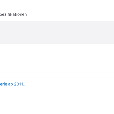
pezifikationen
Weber Emaillierte Flavorizer Bars (für Genesis 300 Serie ab 2011) (7621)