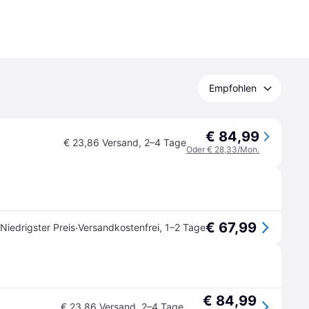
Empfohlen
€ 84,99
€ 23,86 Versand
,
2–4 Tage
Oder € 28,33/Mon.
€ 67,99
·
Niedrigster Preis
Versandkostenfrei
,
1–2 Tage
€ 84,99
€ 23,86 Versand
,
2–4 Tage