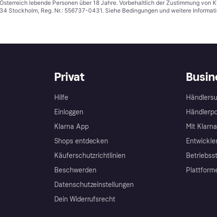
in Österreich lebende Personen über 18 Jahre. Vorbehaltlich der Zustimmung von
1 34 Stockholm, Reg. Nr.: 556737-0431. Siehe Bedingungen und weitere Informat
Privat
Busin
Hilfe
Händlersu
Einloggen
Händlerpo
Klarna App
Mit Klarn
Shops entdecken
Entwickle
Käuferschutzrichtlinien
Betriebss
Beschwerden
Plattform
Datenschutzeinstellungen
Dein Widerrufsrecht