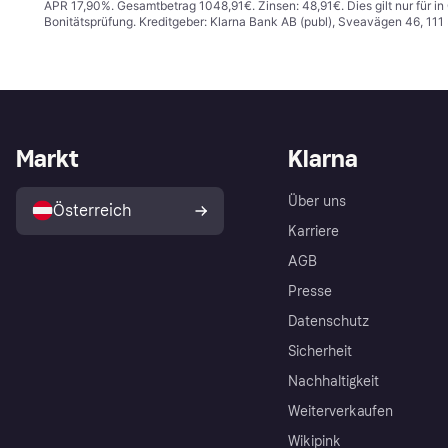
APR 17,90%. Gesamtbetrag 1048,91€. Zinsen: 48,91€. Dies gilt nur für 
Bonitätsprüfung. Kreditgeber: Klarna Bank AB (publ), Sveavägen 46, 11
Markt
Klarna
Über uns
Österreich
Karriere
AGB
Presse
Datenschutz
Sicherheit
Nachhaltigkeit
Weiterverkaufen
Wikipink