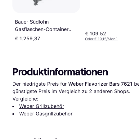
Bauer Südlohn
Gasflaschen-Container
€ 109,52
GFC-M0/D, feuerverzinkt
€ 1.259,37
Oder € 19,15/Mon.
¹
Produktinformationen
Der niedrigste Preis für 
Weber Flavorizer Bars 7621
 b
günstigste Preis im Vergleich zu 
2
 anderen Shops.
Vergleiche:
Weber Grillzubehör
Weber Gasgrillzubehör