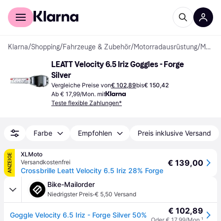
Für Shopper
Für Händler
Klarna
/
Shopping
/
Fahrzeuge & Zubehör
/
Motorradausrüstung
/
Motorradbrillen
LEATT Velocity 6.5 Iriz Goggles - Forge 
Silver
Vergleiche Preise von
€ 102,89
bis
€ 150,42
Ab € 17,99/Mon. mit
Teste flexible Zahlungen*
Farbe
Empfohlen
Preis inklusive Versand
XLMoto
ANZEIGE
€ 139,00
Versandkostenfrei
Crossbrille Leatt Velocity 6.5 Iriz 28% Forge
Bike-Mailorder
·
Niedrigster Preis
€ 5,50 Versand
€ 102,89
Goggle Velocity 6.5 Iriz - Forge Silver 50%
Oder € 17,99/Mon.
¹