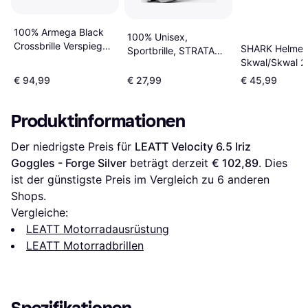
100% Armega Black
100% Unisex,
Crossbrille Verspiegelt
SHARK Helmet
Sportbrille, STRATA
- Schwarz/Silber
Skwal/Skwal 2
Goggle White Mirror
Skwal/D-Skwa
Silver Lens, Silber
€ 94,99
€ 27,99
€ 45,99
2/Spartan Visie
transparent
Produktinformationen
Der niedrigste Preis für 
LEATT Velocity 6.5 Iriz 
Goggles - Forge Silver
 beträgt derzeit 
€ 102,89
. Dies 
ist der günstigste Preis im Vergleich zu 
6
 anderen 
Shops.
Vergleiche:
LEATT Motorradausrüstung
LEATT Motorradbrillen