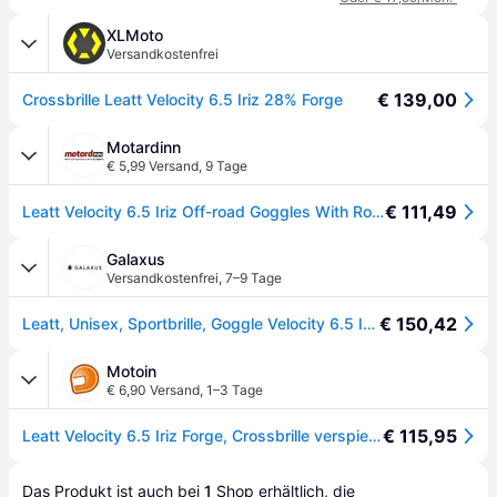
XLMoto
Versandkostenfrei
€ 139,00
Crossbrille Leatt Velocity 6.5 Iriz 28% Forge
Motardinn
€ 5,99 Versand
,
9 Tage
€ 111,49
Leatt Velocity 6.5 Iriz Off-road Goggles With Roll-off System Grau
Galaxus
Versandkostenfrei
,
7–9 Tage
€ 150,42
Leatt, Unisex, Sportbrille, Goggle Velocity 6.5 Iriz, Silber
Motoin
€ 6,90 Versand
,
1–3 Tage
€ 115,95
Leatt Velocity 6.5 Iriz Forge, Crossbrille verspiegelt - Hellgrau/Weiß Silber-VerspiegeltSilber
Das Produkt ist auch bei 
1
Shop
 erhältlich, die 