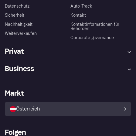
Datenschutz
Auto-Track
Sicherheit
Kontakt
Nachhaltigkeit
Kontaktinformationen für
Behörden
Weiterverkaufen
Corporate governance
Privat
Hilfe
Käuferschutzrichtlinien
Business
Einloggen
Beschwerden
Händlersupport
Entwicklerseite
Klarna App
Datenschutzeinstellungen
Händlerportal
Betriebsstatus
Markt
Shops entdecken
Dein Widerrufsrecht
Mit Klarna verkaufen
Plattformen und Partner
Österreich
Folgen