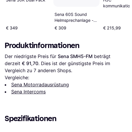
kommunikatio
smart Schwarz
Sena 60S Sound
Helmsprechanlage -
Mehrfarbig
€ 349
€ 309
€ 215,99
Produktinformationen
Der niedrigste Preis für 
Sena SMH5-FM
 beträgt 
derzeit 
€ 91,70
. Dies ist der günstigste Preis im 
Vergleich zu 
7
 anderen Shops.
Vergleiche:
Sena Motorradausrüstung
Sena Intercoms
Spezifikationen