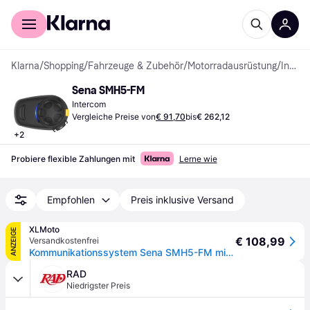
Für Shopper
Für Händler
Klarna
/
Shopping
/
Fahrzeuge & Zubehör
/
Motorradausrüstung
/
Intercoms
Sena SMH5-FM
Intercom
Vergleiche Preise von
€ 91,70
bis
€ 262,12
+
2
Probiere flexible Zahlungen mit
Lerne wie
Empfohlen
Preis inklusive Versand
XLMoto
ANZEIGE
€ 108,99
Versandkostenfrei
Kommunikationssystem Sena SMH5-FM mit Radio
RAD
Niedrigster Preis