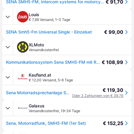
€ 91,70
SENA SMH5-FM, Intercom systems for motorcycles, Single Pack
Louis
€ 7,99 Versand
,
1–3 Tage
€ 99,00
SENA Smh5-Fm Universal Single - Einzelset
XLMoto
Versandkostenfrei
€ 108,99
Kommunikationssystem Sena SMH5-FM mit Radio
Kaufland.at
€ 12,00 Versand
,
5–6 Tage
€ 119,30
Sena Motorradsprechanlage Smh5Fm Bluetooth 3.0 Bis Zu 700M Mit Fm-Radio Und Universellem Mikrofonset (1 Set) (El) - Ersatz Von
Oder 3 Zahlungen von € 39,76
Galaxus
Versandkostenfrei
,
19–24 Tage
€ 152,25
Sena, Motorradfunk, SMH5-FM (1er Set)