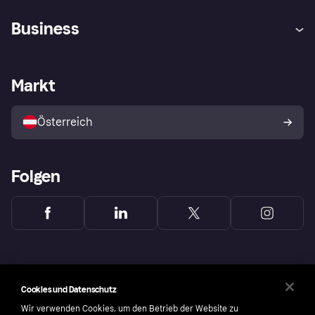
Hilfe
Käuferschutzrichtlinien
Business
Einloggen
Beschwerden
Händlersupport
Entwicklerseite
Klarna App
Datenschutzeinstellungen
Händlerportal
Betriebsstatus
Markt
Shops entdecken
Dein Widerrufsrecht
Mit Klarna verkaufen
Plattformen und Partner
Österreich
Folgen
Cookies und Datenschutz
Wir verwenden Cookies, um den Betrieb der Website zu