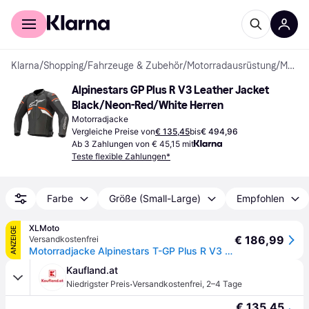
Für Shopper
Für Händler
Klarna
/
Shopping
/
Fahrzeuge & Zubehör
/
Motorradausrüstung
/
Motorradjacken
Alpinestars GP Plus R V3 Leather Jacket 
Black/Neon-Red/White Herren
Motorradjacke
Vergleiche Preise von
€ 135,45
bis
€ 494,96
Ab 3 Zahlungen von € 45,15 mit
Teste flexible Zahlungen*
Farbe
Größe (Small-Large)
Empfohlen
XLMoto
ANZEIGE
€ 186,99
Versandkostenfrei
Motorradjacke Alpinestars T-GP Plus R V3 Air Motorcycle Schwarz52
Kaufland.at
·
Niedrigster Preis
Versandkostenfrei
,
2–4 Tage
€ 135,45