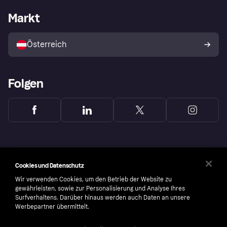
Klarna App
Datenschutzeinstellungen
Händlerportal
Betriebsstatus
Markt
Shops entdecken
Dein Widerrufsrecht
Mit Klarna verkaufen
Plattformen und Partner
Österreich
Folgen
Cookies und Datenschutz
Wir verwenden Cookies, um den Betrieb der Website zu
gewährleisten, sowie zur Personalisierung und Analyse Ihres
Surfverhaltens. Darüber hinaus werden auch Daten an unsere
Werbepartner übermittelt.