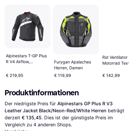
Alpinestars T-GP Plus
Rst Ventilator 
R V4 Airflow,
Furygan Apalaches
Motorrad Texti
Textiljacke
Herren, Damen
schwarz-grau,
Schwarz/Weiß
Herren, Erwac
€ 219,95
€ 119,99
€ 142,99
Erwachsene, Herren,
Damen
Produktinformationen
Der niedrigste Preis für 
Alpinestars GP Plus R V3 
Leather Jacket Black/Neon-Red/White Herren
 beträgt 
derzeit 
€ 135,45
. Dies ist der günstigste Preis im 
Vergleich zu 
4
 anderen Shops.