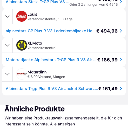
Alpinestars Stella T-GP Plus V3 Damen Motorrad Textiljacke, schwarz/weiß, XS
Oder 3 Zahlungen von € 45,15
Louis
Versandkostenfrei
,
1–3 Tage
€ 494,96
alpinestars GP Plus R V3 Lederkombijacke Herren Rindleder schwarz, 50
XLMoto
Versandkostenfrei
€ 186,99
Motorradjacke Alpinestars T-GP Plus R V3 Air Motorcycle Schwarz52
Motardinn
€ 6,99 Versand
,
Morgen
€ 161,49
Alpinestars T-gp Plus R V3 Air Jacket Schwarz S Mann
Ähnliche Produkte
Wir haben eine Produktauswahl zusammengestellt, die für dich 
interessant sein könnte.
Alle anzeigen