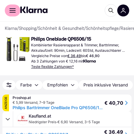
Für Shopper
Für Händler
Klarna
/
Shopping
/
Schönheit & Gesundheit
/
Schönheitspflege
/
Rasier
Philips Oneblade QP6506/15
Kombinierter Rasiererapparat & Trimmer, Barttrimmer, 
Akkulaufzeit: 90min, Ladezeit: 60Std, Austauschbarer 
Kopf, Ladeanzeige
Vergleiche Preise von
€ 36,49
bis
€ 46,90
Ab 3 Zahlungen von € 12,16 mit
Teste flexible Zahlungen*
Farbe
Empfohlen
Preis inklusive Versand
Proshop.at
ANZEIGE
€ 40,70
€ 5,99 Versand
,
7–9 Tage
Philips Barttrimmer OneBlade Pro QP6506/15 - black
Kaufland.at
·
Niedrigster Preis
€ 6,90 Versand
,
3–5 Tage
€ 36,49