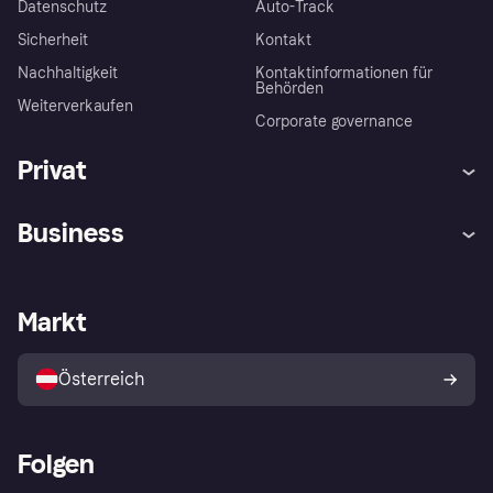
Datenschutz
Auto-Track
Sicherheit
Kontakt
Nachhaltigkeit
Kontaktinformationen für
Behörden
Weiterverkaufen
Corporate governance
Privat
Hilfe
Käuferschutzrichtlinien
Business
Einloggen
Beschwerden
Händlersupport
Entwicklerseite
Klarna App
Datenschutzeinstellungen
Händlerportal
Betriebsstatus
Markt
Shops entdecken
Dein Widerrufsrecht
Mit Klarna verkaufen
Plattformen und Partner
Österreich
Folgen