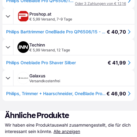
Philips OneBlade Pro QP6506/15 Face, Folienschaber, Schwarz, Limette, Akku, 90 min, 1 h, 100-240 V
Oder 3 Zahlungen von € 12,16
Proshop.at
€ 5,99 Versand
,
7–9 Tage
€ 40,70
Philips Barttrimmer OneBlade Pro QP6506/15 - black
Techinn
€ 5,99 Versand
,
12 Tage
€ 41,99
Philips Oneblade Pro Shaver Silber
Galaxus
Versandkostenfrei
€ 46,90
Philips, Trimmer + Haarschneider, OneBlade Pro 360 Face
Ähnliche Produkte
Wir haben eine Produktauswahl zusammengestellt, die für dich 
interessant sein könnte.
Alle anzeigen