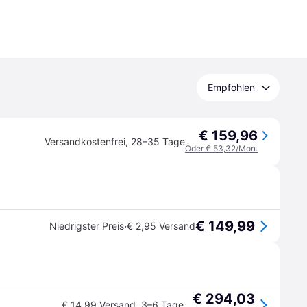
Empfohlen
€ 159,96
Versandkostenfrei
,
28–35 Tage
Oder € 53,32/Mon.
€ 149,99
·
Niedrigster Preis
€ 2,95 Versand
€ 294,03
€ 14,99 Versand
,
3–6 Tage