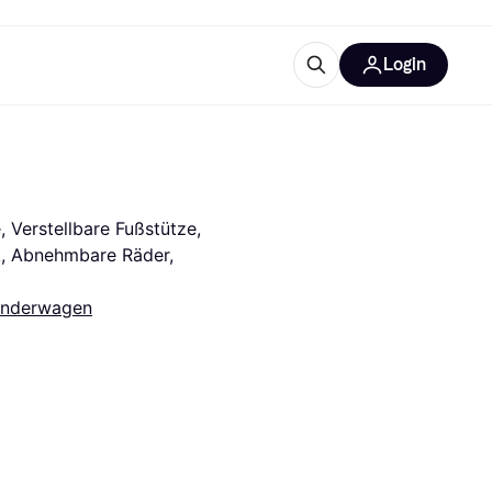
Login
Weitere Informationen
sstattung
M
Was ist Klarna?
Verstellbare Fußstütze, 
, Abnehmbare Räder, 
inderwagen
tegorien