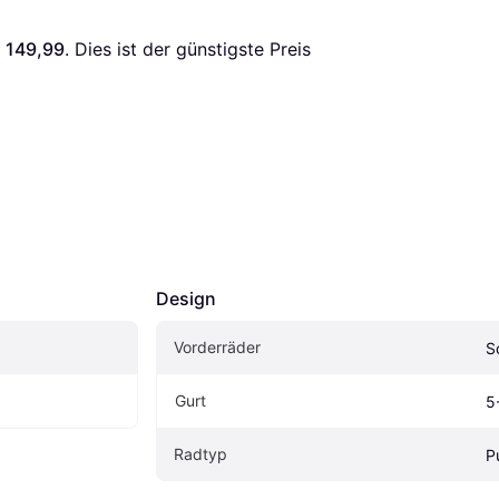
 149,99
. Dies ist der günstigste Preis 
Design
Vorderräder
S
Gurt
5
Radtyp
P