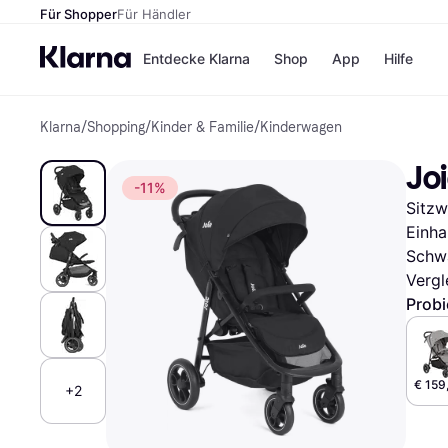
Für Shopper
Für Händler
Entdecke Klarna
Shop
App
Hilfe
Klarna
/
Shopping
/
Kinder & Familie
/
Kinderwagen
Zahlungsmethoden
Shops
Zahlungsmethoden
MediaM
Joi
Sofort bezahlen
H&M
-11%
Bezahle in 3
Temu
Sitzw
Teilzahlungen
Kauflan
Bezahle in bis zu 30
Samsu
Einha
Tagen
Schw
Ratenzahlung
Vergl
Probi
Alle Shops
€ 159
+2