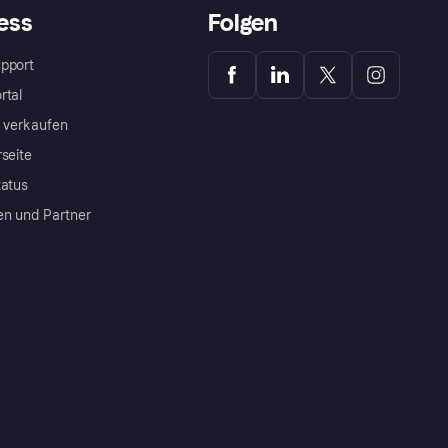
ess
Folgen
pport
rtal
a verkaufen
rseite
tatus
en und Partner