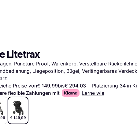
Shopping und Cashback
Shoppe und vergleiche Preise
Banking
Sparprodukte
Mobil
Foto & Video
Büroau
arkt
Cashback
Sale
Klarna Card
Gaming & Unterhaltung
Sparkonto
Reise-eSI
e Litetrax
Shops entdecken
Schönheit & Gesundheit
Klarna Guthaben
Mobilgeräte & Wearables
Flexkonto
Mitgliedschaft
Bekleidung & Accessoires
Kinder & Familie
Festgeldkonto
agen, Puncture Proof, Warenkorb, Verstellbare Rückenlehne, 
d.at
Spielzeug & Hobbys
Fahrzeuge & Zubehör
ng
Möbel & Haushalt
Garten & Außenbereich
ndbedienung, Liegeposition, Bügel, Verlängerbares Verdeck
TV & Audio
Küchengeräte
arz
Sport & Freizeit
Haushaltsgeräte
eiche Preise von
€ 149,99
bis
€ 294,03
·
Platzierung 
34 
in 
K
Computer
Bücher, Filme & Musik
ere flexible Zahlungen mit
Lerne wie
Renovierung & Bau
Alle Ka
,96
€ 149,99