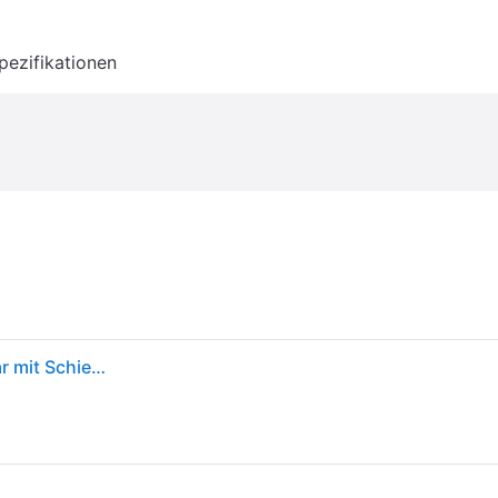
pezifikationen
joie Buggy & Sportwagen Litetrax bis 22 kg belastbar mit Schieber-Ablagefach & Regenschutz - Shale