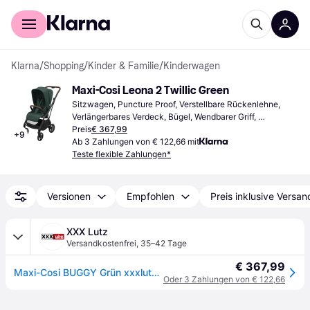
Für Shopper
Für Händler
Klarna
/
Shopping
/
Kinder & Familie
/
Kinderwagen
Maxi-Cosi Leona 2 Twillic Green
Sitzwagen, Puncture Proof, Verstellbare Rückenlehne, 
Verlängerbares Verdeck, Bügel, Wendbarer Griff, 
Regenschutz, Verstellbare Fußstütze, Einhandbedienung, 
Preis
€ 367,99
+
9
Drehbarer Sitz, Abnehmbare Räder, Warenkorb, Grün
Ab 3 Zahlungen von € 122,66 mit
Teste flexible Zahlungen*
Versionen
Empfohlen
Preis inklusive Versan
XXX Lutz
Versandkostenfrei
,
35–42 Tage
€ 367,99
Maxi-Cosi BUGGY Grün xxxlutz.at
Oder 3 Zahlungen von € 122,66