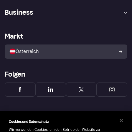
Hilfe
Käuferschutzrichtlinien
Business
Einloggen
Beschwerden
Händlersupport
Entwicklerseite
Klarna App
Datenschutzeinstellungen
Händlerportal
Betriebsstatus
Markt
Shops entdecken
Dein Widerrufsrecht
Mit Klarna verkaufen
Plattformen und Partner
Österreich
Folgen
Cookies und Datenschutz
Wir verwenden Cookies, um den Betrieb der Website zu