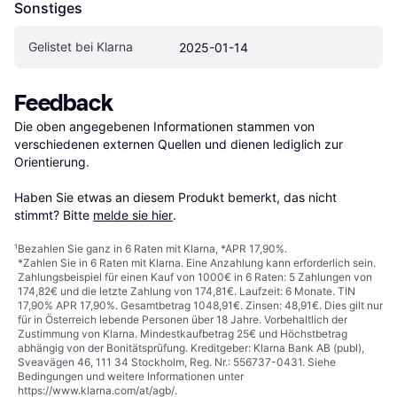
Sonstiges
Gelistet bei Klarna
2025-01-14
Feedback
Die oben angegebenen Informationen stammen von 
verschiedenen externen Quellen und dienen lediglich zur 
Orientierung.

Haben Sie etwas an diesem Produkt bemerkt, das nicht 
stimmt? Bitte 
melde sie hier
.
¹
Bezahlen Sie ganz in 6 Raten mit Klarna, *APR 17,90%.
*Zahlen Sie in 6 Raten mit Klarna. Eine Anzahlung kann erforderlich sein.
Zahlungsbeispiel für einen Kauf von 1000€ in 6 Raten: 5 Zahlungen von
174,82€ und die letzte Zahlung von 174,81€. Laufzeit: 6 Monate. TIN
17,90% APR 17,90%. Gesamtbetrag 1048,91€. Zinsen: 48,91€. Dies gilt nur
für in Österreich lebende Personen über 18 Jahre. Vorbehaltlich der
Zustimmung von Klarna. Mindestkaufbetrag 25€ und Höchstbetrag
abhängig von der Bonitätsprüfung. Kreditgeber: Klarna Bank AB (publ),
Sveavägen 46, 111 34 Stockholm, Reg. Nr.: 556737-0431. Siehe
Bedingungen und weitere Informationen unter
https://www.klarna.com/at/agb/
.