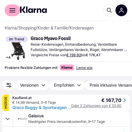
Für Shopper
Für Händler
Klarna
/
Shopping
/
Kinder & Familie
/
Kinderwagen
Graco Myavo Fossil
Im Trend
Reise-Kinderwagen, Einhandbedienung, Verstellbare 
Fußstütze, Verlängerbares Verdeck, Bügel, Abnehmbarer 
Bezug, Warenkorb, Regenschutz, Braun
Vergleiche Preise von
€ 159,92
bis
€ 176,47
+
4
Probiere flexible Zahlungen mit
Lerne wie
Versionen
Empfohlen
Preis inklusive Versan
Kaufland.at
ANZEIGE
€ 167,70
€ 14,99 Versand
,
3–6 Tage
Oder 3 Zahlungen von € 55,90
Graco Buggy & Sportwagen Myavo bis 22 kg belastbar
Galaxus
·
Niedrigster Preis
Versandkostenfrei
,
9–17 Tage