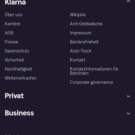
Klarna
Über uns
Wikipink
Karriere
Anti-Geldwäsche
AGB
Impressum
Presse
Barrierefreiheit
Datenschutz
Auto-Track
Sicherheit
Kontakt
Nachhaltigkeit
Kontaktinformationen für
Behörden
Weiterverkaufen
Corporate governance
Privat
Hilfe
Käuferschutzrichtlinien
Business
Einloggen
Beschwerden
Händlersupport
Entwicklerseite
Klarna App
Datenschutzeinstellungen
Händlerportal
Betriebsstatus