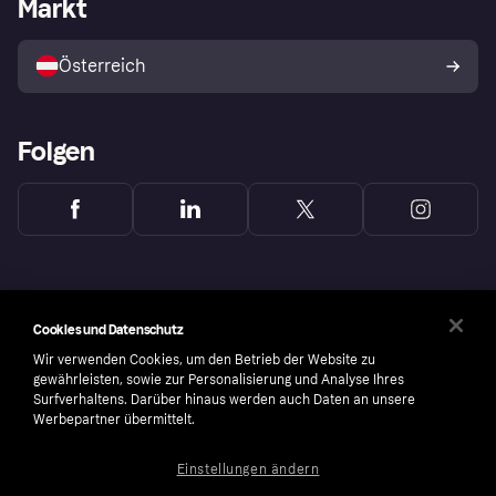
Markt
Shops entdecken
Dein Widerrufsrecht
Mit Klarna verkaufen
Plattformen und Partner
Österreich
Folgen
Cookies und Datenschutz
Wir verwenden Cookies, um den Betrieb der Website zu
gewährleisten, sowie zur Personalisierung und Analyse Ihres
Surfverhaltens. Darüber hinaus werden auch Daten an unsere
Werbepartner übermittelt.
Einstellungen ändern
Copyright © 2005-2026 Klarna Bank AB (publ). Headquarters: Stockholm, Sweden. All