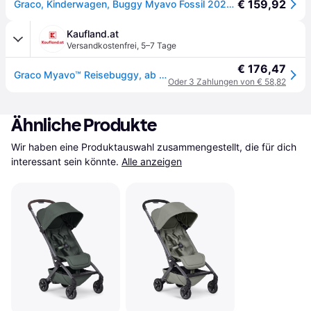
€ 159,92
Graco, Kinderwagen, Buggy Myavo Fossil 2024 (6Monate - 4Jahre)
Kaufland.at
Versandkostenfrei
,
5–7 Tage
€ 176,47
Graco Myavo™ Reisebuggy, ab Geburt bis ca. 4 Jahre (bis 22 kg), leicht, schnell zusammenklappbar, zusammengeklappt freistehend, großer Staukorb, inkl. Regenverdeck, braun, Fossil
Oder 3 Zahlungen von € 58,82
Ähnliche Produkte
Wir haben eine Produktauswahl zusammengestellt, die für dich 
interessant sein könnte.
Alle anzeigen