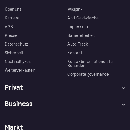
Über uns
Wikipink
Karriere
Anti-Geldwäsche
AGB
Impressum
Presse
Barrierefreiheit
Datenschutz
Auto-Track
Sicherheit
Kontakt
Nachhaltigkeit
Kontaktinformationen für
Behörden
Weiterverkaufen
Corporate governance
Privat
Hilfe
Käuferschutzrichtlinien
Business
Einloggen
Beschwerden
Händlersupport
Entwicklerseite
Klarna App
Datenschutzeinstellungen
Händlerportal
Betriebsstatus
Markt
Shops entdecken
Dein Widerrufsrecht