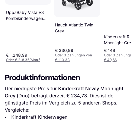
UppaBaby Vista V3
Kombikinderwagen
Schwarz
Hauck Atlantic Twin
Grey
Kinderkraft RI
Moonlight Gre
€ 330,99
€ 149
€ 1.248,99
Oder 3 Zahlungen von
Oder 3 Zahlunge
Oder € 218,35/Mon.
¹
€ 110,33
€ 49,66
Produktinformationen
Der niedrigste Preis für 
Kinderkraft Newly Moonlight 
Grey (Duo)
 beträgt derzeit 
€ 234,73
. Dies ist der 
günstigste Preis im Vergleich zu 
5
 anderen Shops.
Vergleiche:
Kinderkraft Kinderwagen