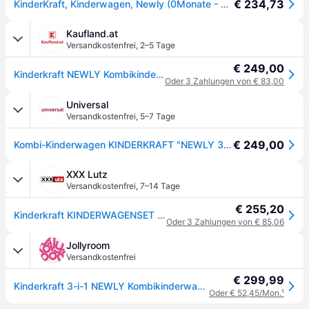
€ 234,73
KinderKraft, Kinderwagen, Newly (0Monate - 4Jahre)
Kaufland.at
Versandkostenfrei
,
2–5 Tage
€ 249,00
Kinderkraft NEWLY Kombikinderwagen Grau
Oder 3 Zahlungen von € 83,00
Universal
Versandkostenfrei
,
5–7 Tage
€ 249,00
Kombi-Kinderwagen KINDERKRAFT "NEWLY 3IN1 MINK PRO", Baby, grau (moonlight grau), Kinderwagen Kombi-Kinderwagen
XXX Lutz
Versandkostenfrei
,
7–14 Tage
€ 255,20
Kinderkraft KINDERWAGENSET Hellgrau xxxlutz.at
Oder 3 Zahlungen von € 85,06
Jollyroom
Versandkostenfrei
€ 299,99
Kinderkraft 3-i-1 NEWLY Kombikinderwagen Travelsystem, Moonlight Grey, Kinderwagen, 2 in 1
Oder € 52,45/Mon.
¹