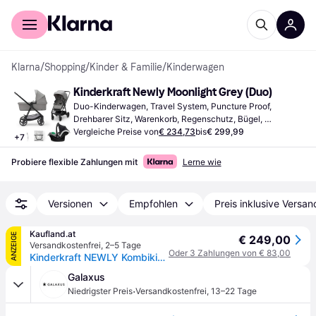
Für Shopper
Für Händler
Klarna
/
Shopping
/
Kinder & Familie
/
Kinderwagen
Kinderkraft Newly Moonlight Grey (Duo)
Duo-Kinderwagen, Travel System, Puncture Proof, 
Drehbarer Sitz, Warenkorb, Regenschutz, Bügel, 
Verlängerbares Verdeck, Einstellbarer Griff, Grau
Vergleiche Preise von
€ 234,73
bis
€ 299,99
+
7
Probiere flexible Zahlungen mit
Lerne wie
Versionen
Empfohlen
Preis inklusive Versan
Kaufland.at
ANZEIGE
€ 249,00
Versandkostenfrei
,
2–5 Tage
Oder 3 Zahlungen von € 83,00
Kinderkraft NEWLY Kombikinderwagen Grau
Galaxus
·
Niedrigster Preis
Versandkostenfrei
,
13–22 Tage