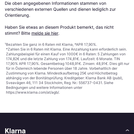
Die oben angegebenen Informationen stammen von 
verschiedenen externen Quellen und dienen lediglich zur 
Orientierung.

Haben Sie etwas an diesem Produkt bemerkt, das nicht 
stimmt? Bitte 
melde sie hier
.
¹
Bezahlen Sie ganz in 6 Raten mit Klarna, *APR 17,90%.
*Zahlen Sie in 6 Raten mit Klarna. Eine Anzahlung kann erforderlich sein.
Zahlungsbeispiel für einen Kauf von 1000€ in 6 Raten: 5 Zahlungen von
174,82€ und die letzte Zahlung von 174,81€. Laufzeit: 6 Monate. TIN
17,90% APR 17,90%. Gesamtbetrag 1048,91€. Zinsen: 48,91€. Dies gilt nur
für in Österreich lebende Personen über 18 Jahre. Vorbehaltlich der
Zustimmung von Klarna. Mindestkaufbetrag 25€ und Höchstbetrag
abhängig von der Bonitätsprüfung. Kreditgeber: Klarna Bank AB (publ),
Sveavägen 46, 111 34 Stockholm, Reg. Nr.: 556737-0431. Siehe
Bedingungen und weitere Informationen unter
https://www.klarna.com/at/agb/
.
Klarna