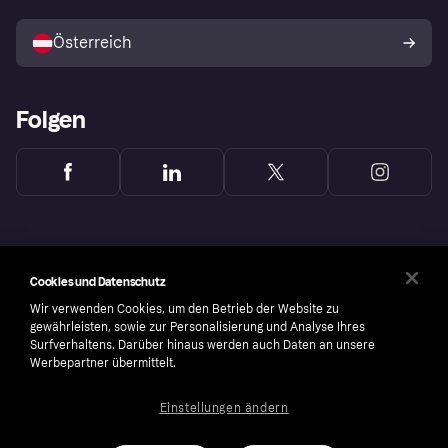
Mit Klarna verkaufen
Plattformen und Partner
Österreich
Folgen
Cookies und Datenschutz
Wir verwenden Cookies, um den Betrieb der Website zu
gewährleisten, sowie zur Personalisierung und Analyse Ihres
Surfverhaltens. Darüber hinaus werden auch Daten an unsere
Werbepartner übermittelt.
Einstellungen ändern
Copyright © 2005-2026 Klarna Bank AB (publ). Headquarters: Stockholm, Sweden. All
rights reserved. Klarna Bank AB (publ). Sveavägen 46, 111 34 Stockholm. Organization