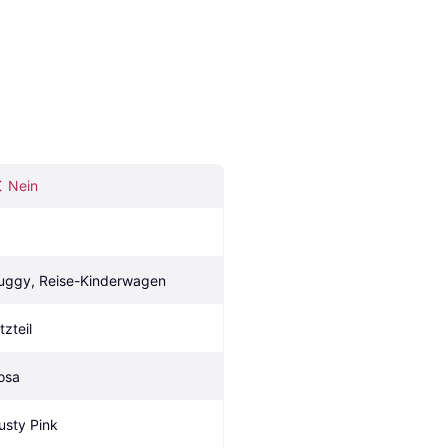
Nein
uggy, Reise-Kinderwagen
tzteil
osa
usty Pink