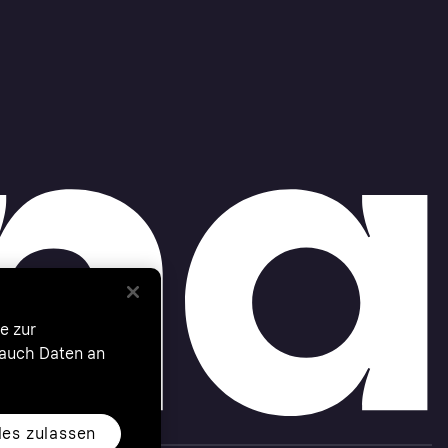
e zur
 auch Daten an
les zulassen