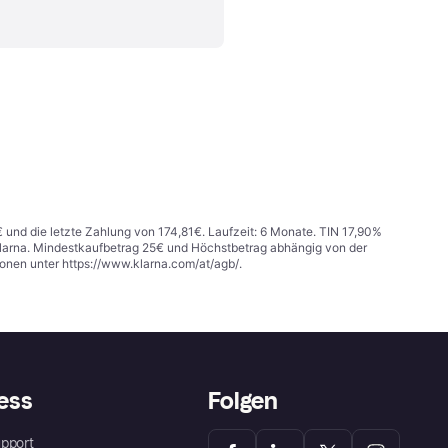
€ und die letzte Zahlung von 174,81€. Laufzeit: 6 Monate. TIN 17,90%
 Klarna. Mindestkaufbetrag 25€ und Höchstbetrag abhängig von der
ionen unter
https://www.klarna.com/at/agb/
.
ess
Folgen
pport