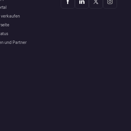
rtal
a verkaufen
rseite
tatus
en und Partner