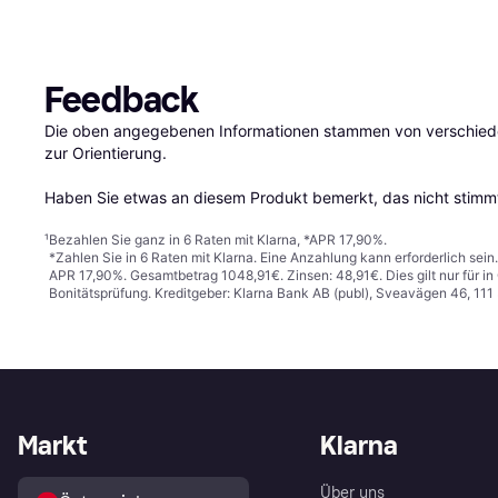
Feedback
Die oben angegebenen Informationen stammen von verschieden
zur Orientierung.

Haben Sie etwas an diesem Produkt bemerkt, das nicht stimmt
¹
Bezahlen Sie ganz in 6 Raten mit Klarna, *APR 17,90%.
*Zahlen Sie in 6 Raten mit Klarna. Eine Anzahlung kann erforderlich sei
APR 17,90%. Gesamtbetrag 1048,91€. Zinsen: 48,91€. Dies gilt nur für 
Bonitätsprüfung. Kreditgeber: Klarna Bank AB (publ), Sveavägen 46, 11
Markt
Klarna
Über uns