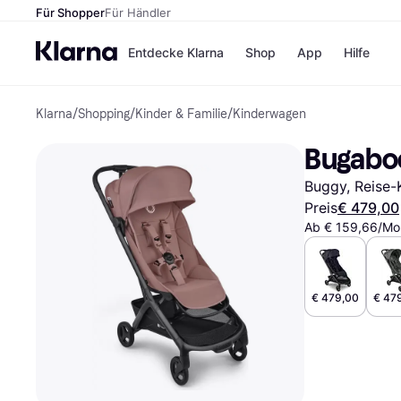
Für Shopper
Für Händler
Entdecke Klarna
Shop
App
Hilfe
Klarna
/
Shopping
/
Kinder & Familie
/
Kinderwagen
Zahlungsmethoden
Shops
Zahlungsmethoden
MediaM
Bugaboo
Sofort bezahlen
H&M
Bezahle in 3
Temu
Buggy, Reise-
Teilzahlungen
Kauflan
Bezahle in bis zu 30
Samsu
Preis
€ 479,00
Tagen
Ab € 159,66/Mon
Ratenzahlung
Alle Shops
€ 479,00
€ 47