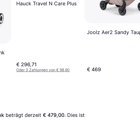
Hauck Travel N Care Plus
Joolz Aer2 Sandy Tau
nk
€ 296,71
€ 469
Oder 3 Zahlungen von € 98,90
nk
 beträgt derzeit 
€ 479,00
. Dies ist 
.