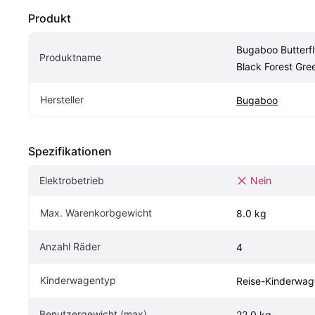
Produkt
Bugaboo Butterfl
Produktname
Black Forest Gre
Hersteller
Bugaboo
Spezifikationen
Elektrobetrieb
Nein
Max. Warenkorbgewicht
8.0 kg
Anzahl Räder
4
Kinderwagentyp
Reise-Kinderwa
Benutzergewicht (max)
22.0 kg