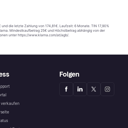
€ und die letzte Zahlung von 174,81€. Laufzeit: 6 Monate. TIN 17,90%
 Klarna. Mindestkaufbetrag 25€ und Höchstbetrag abhängig von der
ionen unter
https://www.klarna.com/at/agb/
.
ess
Folgen
pport
rtal
a verkaufen
rseite
tatus