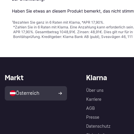
Haben Sie etwas an diesem Produkt bemerkt, das nicht stimmt
¹
Bezahlen Sie ganz in 6 Raten mit Klarna, *APR 17,90%.
*Zahlen Sie in 6 Raten mit Klarna. Eine Anzahlung kann erforderlich sei
APR 17,90%. Gesamtbetrag 1048,91€. Zinsen: 48,91€. Dies gilt nur für 
Bonitätsprüfung. Kreditgeber: Klarna Bank AB (publ), Sveavägen 46, 11
Markt
Klarna
Über uns
Österreich
Karriere
AGB
Presse
Datenschutz