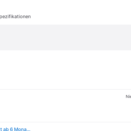
pezifikationen
Ni
Bugaboo Butterfly 2 Reisebuggy, leicht und kompakt ab 6 Monaten bis 4 Jahre