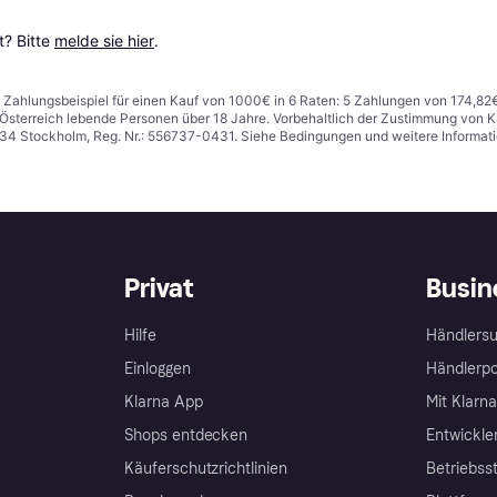
? Bitte 
melde sie hier
.
n. Zahlungsbeispiel für einen Kauf von 1000€ in 6 Raten: 5 Zahlungen von 174,82
in Österreich lebende Personen über 18 Jahre. Vorbehaltlich der Zustimmung von
1 34 Stockholm, Reg. Nr.: 556737-0431. Siehe Bedingungen und weitere Informat
Privat
Busin
Hilfe
Händlersu
Einloggen
Händlerpo
Klarna App
Mit Klarn
Shops entdecken
Entwickle
Käuferschutzrichtlinien
Betriebss