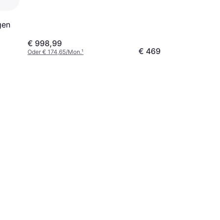
gen
€ 998,99
€ 469
Oder € 174,65/Mon.
¹