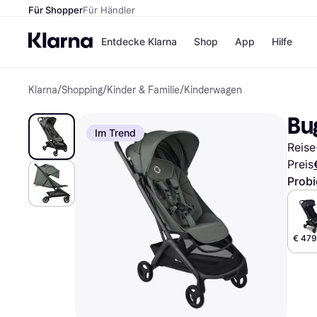
Für Shopper
Für Händler
Entdecke Klarna
Shop
App
Hilfe
Klarna
/
Shopping
/
Kinder & Familie
/
Kinderwagen
Zahlungsmethoden
Shops
Zahlungsmethoden
MediaM
Bu
Sofort bezahlen
H&M
Im Trend
Bezahle in 3
Temu
Reise
Teilzahlungen
Kauflan
Bezahle in bis zu 30
Samsu
Preis
Tagen
Probi
Ratenzahlung
Alle Shops
€ 479