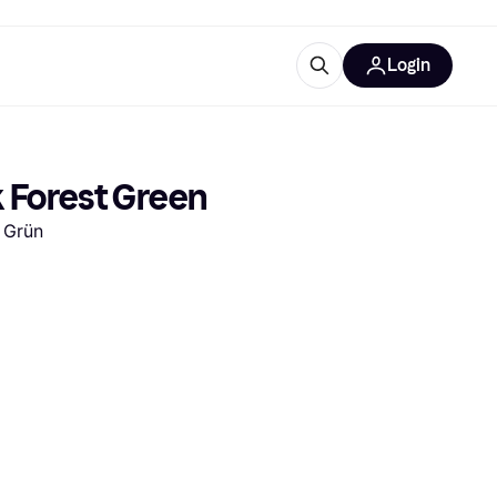
Login
Weitere Informationen
sstattung
M
Was ist Klarna?
 Forest Green
 Grün
tegorien