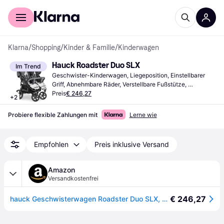
Für Shopper
Für Händler
Klarna
/
Shopping
/
Kinder & Familie
/
Kinderwagen
Hauck Roadster Duo SLX
Im Trend
Geschwister-Kinderwagen, Liegeposition, Einstellbarer 
Griff, Abnehmbare Räder, Verstellbare Fußstütze, 
Warenkorb, Verstellbare Rückenlehne, Grau
Preis
€ 246,27
+
2
Probiere flexible Zahlungen mit
Lerne wie
Empfohlen
Preis inklusive Versand
Amazon
Versandkostenfrei
€ 246,27
hauck Geschwisterwagen Roadster Duo SLX, Zwillingsbuggy ab Geburt bis 15 kg (ca. 3 Jahren) mit Liegefunktion, XL Korb, Einfach und Klein Zusammenklappbar, Große Räder (Grey/Silver)