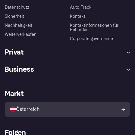
Datenschutz
Auto-Track
Sicherheit
Kontakt
Nachhaltigkeit
Kontaktinformationen für
Behörden
Weiterverkaufen
Corporate governance
Privat
Hilfe
Käuferschutzrichtlinien
Business
Einloggen
Beschwerden
Händlersupport
Entwicklerseite
Klarna App
Datenschutzeinstellungen
Händlerportal
Betriebsstatus
Markt
Shops entdecken
Dein Widerrufsrecht
Mit Klarna verkaufen
Plattformen und Partner
Österreich
Folgen